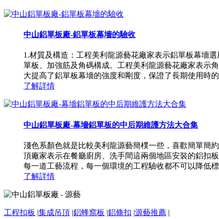
中山鋁單板廠-鋁單板幕墻的驗收
1.材質及構造：工程美利龍源藝花廠家表示鋁單板幕墻選用高
單板、加強筋及角碼構成。工程美利龍源藝花廠家表示角
大提高了鋁單板幕墻的強度和剛度，保證了長期使用時的平整
了解詳情
中山鋁單板廠-幕墻鋁單板的中后期維護方法大合集
淺色系顏色就是比較美利龍源藝簡樸一些，喜歡簡單簡約
頂廠家表示在餐廳廚房、洗手間這兩個地區安裝的鋁扣板
每一道工藝流程，每一個環境的工程驗收都不可以降低標準
了解詳情
工程扣板
|
集成吊頂
|
鋁蜂窩板
|
鋁條扣
|
源藝推薦
|