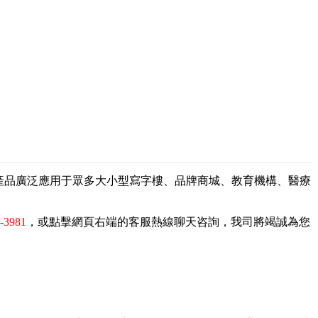
，產品廣泛應用于眾多大小型寫字樓、品牌商城、教育機構、醫療
9-3981
，或點擊網頁右端的客服熱線聊天咨詢，我司將竭誠為您