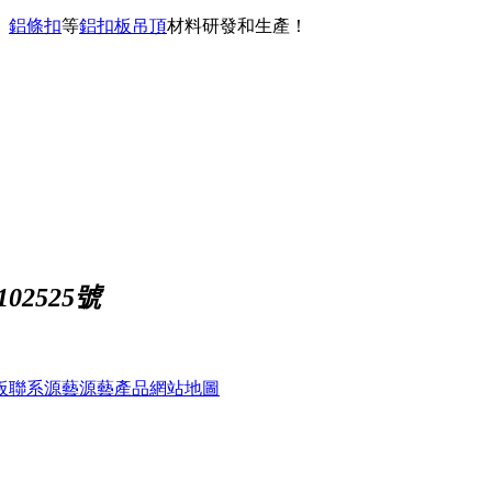
、
鋁條扣
等
鋁扣板吊頂
材料研發和生產！
02525號
板
聯系源藝
源藝產品
網站地圖