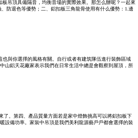
扣板吊頂具備隔音，均衡音場的實際效果。那怎么辦呢？一起來
、防退色等優勢；二、鋁扣板三角龍骨使用有什么優勢：1.邊
板，這也與你選擇的風格有關。自行或者有建筑隊伍進行裝飾區域
中山鋁天花廠家表示我們在日常生活中總是會觀察到屋頂，所
出來了。第四、產品質量方面若是家中燈飾挑高可以將鋁扣板下
暖設備功率。家裝中吊頂是我們美利龍源藝戶戶都會選擇的裝