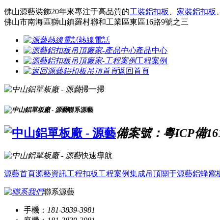
佛山源藝裝飾20年來專注于高品質的
工裝鋁扣板
、
家裝鋁扣板
佛山市南海區獅山鎮羅村聯和工業區東區16路9號之三
熱線電話
產品中心
工程案例
返回首頁
掃一掃
聯系源藝
備案號：粵ICP備161
快速導航
源藝首頁
源藝資訊
工程扣板
工程案例
集成吊頂
關于源藝
鋁蜂窩
聯系源藝
手機：
181-3839-3981