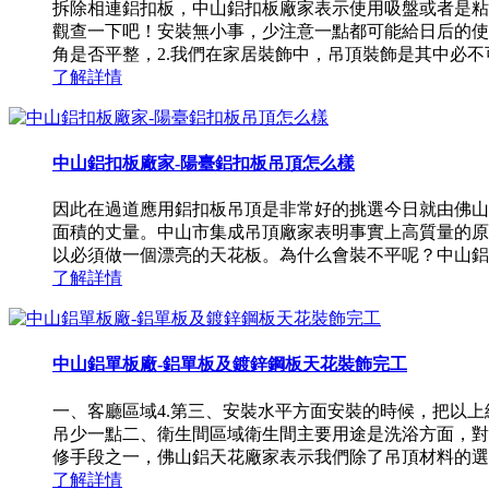
拆除相連鋁扣板，中山鋁扣板廠家表示使用吸盤或者是粘
觀查一下吧！安裝無小事，少注意一點都可能給日后的使
角是否平整，2.我們在家居裝飾中，吊頂裝飾是其中必不可
了解詳情
中山鋁扣板廠家-陽臺鋁扣板吊頂怎么樣
因此在過道應用鋁扣板吊頂是非常好的挑選今日就由佛山鋁
面積的丈量。中山市集成吊頂廠家表明事實上高質量的原
以必須做一個漂亮的天花板。為什么會裝不平呢？中山鋁扣板
了解詳情
中山鋁單板廠-鋁單板及鍍鋅鋼板天花裝飾完工
一、客廳區域4.第三、安裝水平方面安裝的時候，把以
吊少一點二、衛生間區域衛生間主要用途是洗浴方面，對
修手段之一，佛山鋁天花廠家表示我們除了吊頂材料的選擇
了解詳情