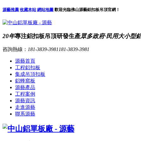
源藝推薦
收藏本站
網站地圖
歡迎光臨佛山源藝鋁扣板吊頂官網！
20年
專注鋁扣板吊頂研發生產
眾多政府·民用大小型
咨詢熱線：
181-3839-3981
181-3839-3981
源藝首頁
工程鋁扣板
集成吊頂扣板
鋁蜂窩板
源藝產品
工程案例
源藝資訊
走進源藝
聯系源藝