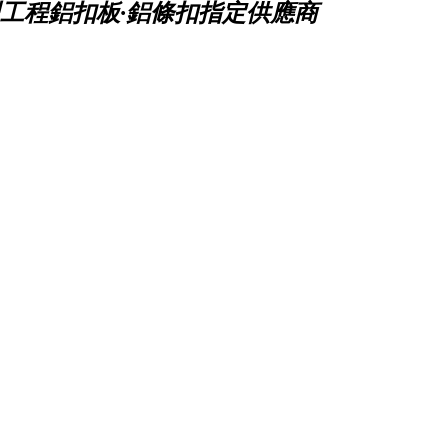
工程鋁扣板·鋁條扣指定供應商