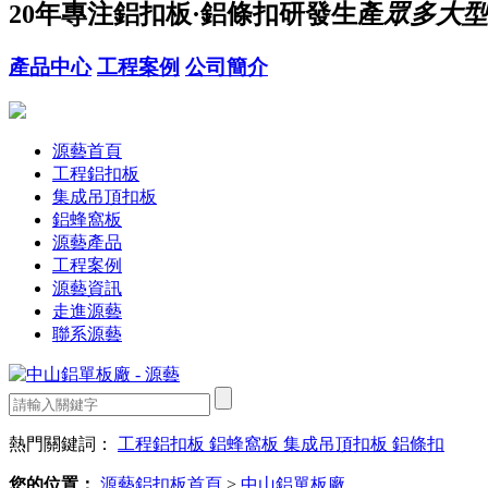
20年
專注鋁扣板·鋁條扣研發生產
眾多大型
產品中心
工程案例
公司簡介
源藝首頁
工程鋁扣板
集成吊頂扣板
鋁蜂窩板
源藝產品
工程案例
源藝資訊
走進源藝
聯系源藝
熱門關鍵詞：
工程鋁扣板
鋁蜂窩板
集成吊頂扣板
鋁條扣
您的位置：
源藝鋁扣板首頁
>
中山鋁單板廠