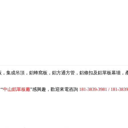
扣板，集成吊頂，鋁蜂窩板，鋁方通方管，鋁條扣及鋁單板幕墻
“
中山鋁單板廠
”感興趣，歡迎來電咨詢
181-3839-3981 / 181-383