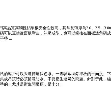
品質高韌性鋁單板安全性較高，其常見薄厚為2.0、2.5、3.0mm
碼可以直接從面板彎曲，沖壓成型，也可以鉚接在面板邊角碼成
 ...
風的客戶可以去選擇這個色系。一查驗幕墻鋁單板的平面度。它
集成吊頂時必須留意防水。不要產生遲疑的問題。針對于此，編
的，尤其是衛生間吊頂，是十分 ...