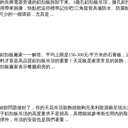
鉤先將電器旁邊的鋁扣板拆卸下來。1微孔鋁扣板吊頂，微孔鋁
用帶來困擾，快點把這些標準記住吧!三角龍骨具備防水、防腐蝕
少的一個環節，尤其是 ...
扣板廠家一一解答。平均上限是150-300元/平方米的石膏
料才算是高品質鋁扣板吊頂的重要！天花板是家里常見的裝飾，
廠家表示餐廳廚房的 ...
上細節問題做好了，你的天花吊頂裝飾就能夠完美利龍源藝呈現
于鋁扣板吊頂的高度要求不是很高，具體能就參考衛生間內的取
外，吊頂的安裝也是我們著重 ...