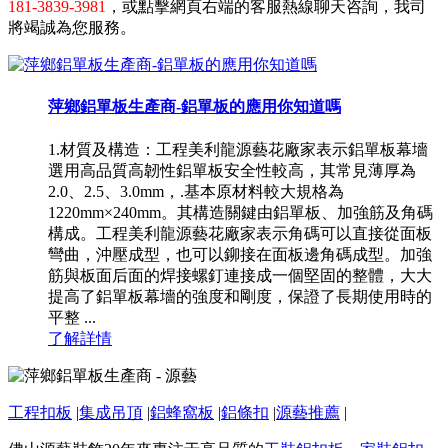
181-3839-3981
，或點擊網頁右端的客服熱線聊天咨詢，我司
將竭誠為您服務。
萍鄉鋁單板生產商-鋁單板的應用你知道嗎
1.材質及構造：工程美利龍源藝花廠家表示鋁單板幕墻
選用高品質高韌性鋁單板安全性較高，其常見薄厚為
2.0、2.5、3.0mm，.基本原材料較大規格為
1220mm×240mm。其構造關鍵由鋁單板、加強筋及角碼
構成。工程美利龍源藝花廠家表示角碼可以直接從面板
彎曲，沖壓成型，也可以鉚接在面板邊角碼成型。加強
筋與板面后面的焊接螺釘連接成一個堅固的整體，大大
提高了鋁單板幕墻的強度和剛度，保證了長期使用時的
平整 ...
了解詳情
工程扣板
|
集成吊頂
|
鋁蜂窩板
|
鋁條扣
|
源藝推薦
|