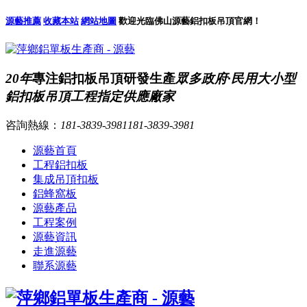
源藝推薦
收藏本站
網站地圖
歡迎光臨佛山源藝鋁扣板吊頂官網！
20年
專注鋁扣板吊頂研發生產
眾多政府·民用大小型
鋁扣板吊頂工程指定供應廠家
咨詢熱線：
181-3839-3981
181-3839-3981
源藝首頁
工程鋁扣板
集成吊頂扣板
鋁蜂窩板
源藝產品
工程案例
源藝資訊
走進源藝
聯系源藝