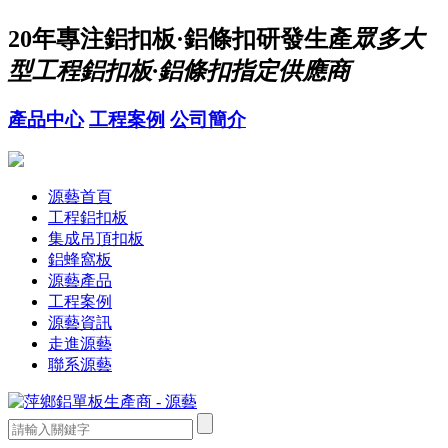
20年
專注鋁扣板·鋁條扣研發生產
眾多大
型工程鋁扣板·鋁條扣指定供應商
產品中心
工程案例
公司簡介
源藝首頁
工程鋁扣板
集成吊頂扣板
鋁蜂窩板
源藝產品
工程案例
源藝資訊
走進源藝
聯系源藝