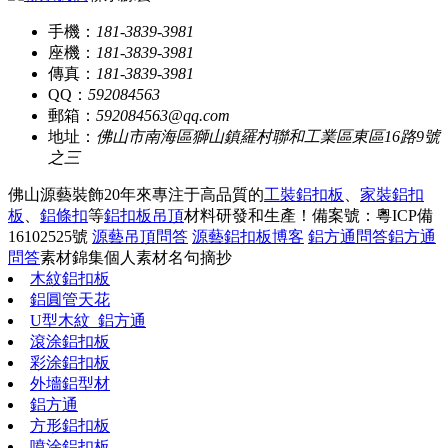
手機：
181-3839-3981
座機：
181-3839-3981
傳真：
181-3839-3981
QQ：
592084563
郵箱：
592084563@qq.com
地址：
佛山市南海區獅山鎮羅村聯和工業區東區16路9號
之三
佛山源藝裝飾20年來專注于高品質的
工裝鋁扣板
、
家裝鋁扣
板
、
鋁條扣
等
鋁扣板吊頂
材料研發和生產！
備案號：粵ICP備
16102525號
源藝吊頂問答
源藝鋁扣板博客
鋁方通問答
鋁方通
問答
素材錦集
個人素材
名句摘抄
木紋鋁扣板
鋁圓管天花
U型木紋_鋁方通
滾涂鋁扣板
彩涂鋁扣板
外墻鋁型材
鋁方通
方形鋁扣板
噴涂鋁扣板