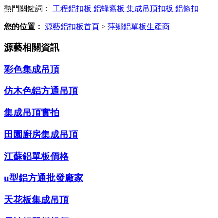
熱門關鍵詞：
工程鋁扣板
鋁蜂窩板
集成吊頂扣板
鋁條扣
您的位置：
源藝鋁扣板首頁
>
萍鄉鋁單板生產商
源藝相關資訊
彩色集成吊頂
仿木色鋁方通吊頂
集成吊頂實拍
田園廚房集成吊頂
江蘇鋁單板價格
u型鋁方通批發廠家
天花板集成吊頂