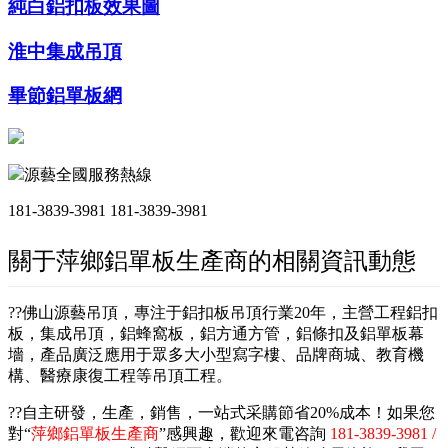
純白鋁扣板效果圖
淮中集成吊頂
畢節鋁單板網
源藝全國服務熱線
181-3839-3981
181-3839-3981
關于萍鄉鋁單板生產商的相關資訊動態
??佛山源藝吊頂，專注于鋁扣板吊頂行業20年，主營工程鋁扣
板，集成吊頂，鋁蜂窩板，鋁方通方管，鋁條扣及鋁單板幕
墻，產品廣泛應用于眾多大小型寫字樓、品牌商城、教育機
構、醫療康復工程等吊頂工程。
??自主研發，生產，銷售，一站式采購節省20%成本！如果您
對“
萍鄉鋁單板生產商
”感興趣，歡迎來電咨詢
181-3839-3981 /