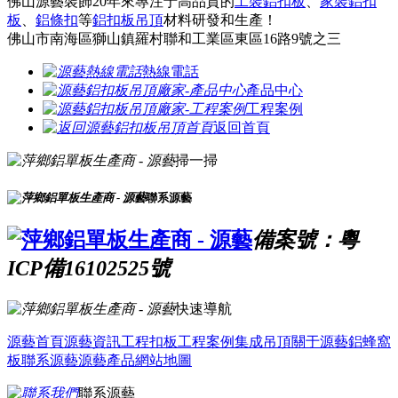
佛山源藝裝飾20年來專注于高品質的
工裝鋁扣板
、
家裝鋁扣
板
、
鋁條扣
等
鋁扣板吊頂
材料研發和生產！
佛山市南海區獅山鎮羅村聯和工業區東區16路9號之三
熱線電話
產品中心
工程案例
返回首頁
掃一掃
聯系源藝
備案號：粵
ICP備16102525號
快速導航
源藝首頁
源藝資訊
工程扣板
工程案例
集成吊頂
關于源藝
鋁蜂窩
板
聯系源藝
源藝產品
網站地圖
聯系源藝