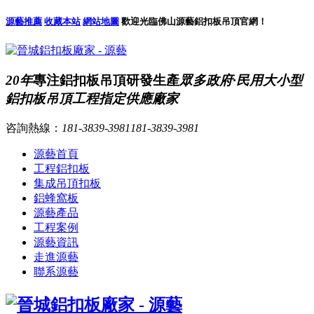
源藝推薦
收藏本站
網站地圖
歡迎光臨佛山源藝鋁扣板吊頂官網！
20年
專注鋁扣板吊頂研發生產
眾多政府·民用大小型
鋁扣板吊頂工程指定供應廠家
咨詢熱線：
181-3839-3981
181-3839-3981
源藝首頁
工程鋁扣板
集成吊頂扣板
鋁蜂窩板
源藝產品
工程案例
源藝資訊
走進源藝
聯系源藝