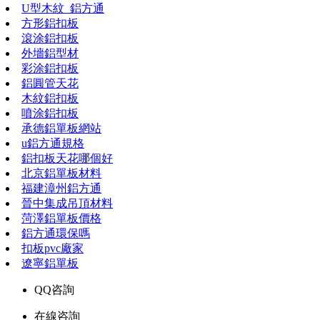
U型木紋_鋁方通
方形鋁扣板
滾涂鋁扣板
外墻鋁型材
彩涂鋁扣板
鋁圓管天花
木紋鋁扣板
噴涂鋁扣板
承德鋁單板網站
u鋁方通規格
鋁扣板天花哪個好
北京鋁單板材料
福建漳州鋁方通
晉中集成吊頂材料
菏澤鋁單板價格
鋁方通環保嗎
扣板pvc廠家
遼寧鋁單板
QQ咨詢
在線咨詢