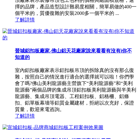
頂廠家表示裝修吊頂包工包料的價格與總面積規格，選
擇的品牌，產品造型設計難易度相關，簡單易做的400一
個平米的，質優復雜的安裝2000多一個平米的 ...
了解詳情
晉城鋁扣板廠家-佛山鋁天花廠家說來看看有沒有i你不
知道的
室內鋁扣板廠家表示鋁扣板吊頂的拆除真的沒有那么復
雜，按照自己的情況進行適合的選擇就可以啦！你們學
會了嗎?佛山美利龍源藝主營旗下“美利龍源藝”和“美利
龍源藝”兩個品牌的集成吊頂鋁扣板美利龍源藝與半美利
龍源藝、集成吊頂電器、工程鋁扣板、鋁格柵、鋁條
扣、鋁單板幕墻等鋁質金屬建材，拒絕以次充好，保證
質量，歡迎來電咨詢。
了解詳情