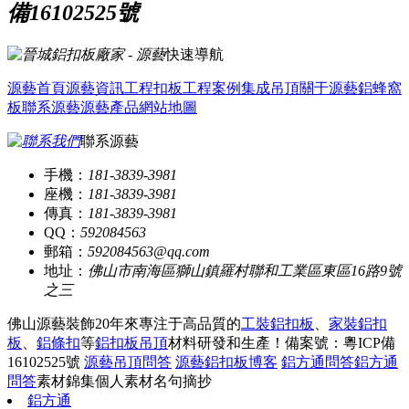
備16102525號
快速導航
源藝首頁
源藝資訊
工程扣板
工程案例
集成吊頂
關于源藝
鋁蜂窩
板
聯系源藝
源藝產品
網站地圖
聯系源藝
手機：
181-3839-3981
座機：
181-3839-3981
傳真：
181-3839-3981
QQ：
592084563
郵箱：
592084563@qq.com
地址：
佛山市南海區獅山鎮羅村聯和工業區東區16路9號
之三
佛山源藝裝飾20年來專注于高品質的
工裝鋁扣板
、
家裝鋁扣
板
、
鋁條扣
等
鋁扣板吊頂
材料研發和生產！
備案號：粵ICP備
16102525號
源藝吊頂問答
源藝鋁扣板博客
鋁方通問答
鋁方通
問答
素材錦集
個人素材
名句摘抄
鋁方通