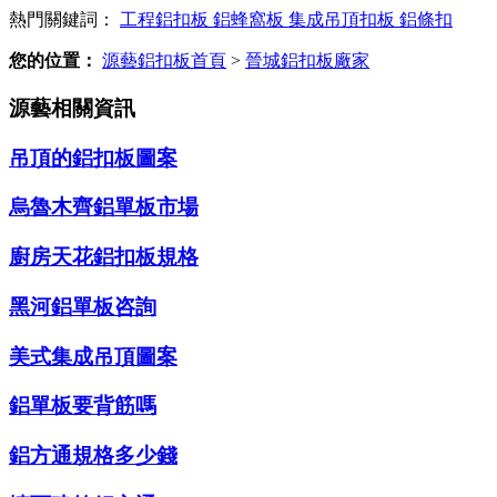
熱門關鍵詞：
工程鋁扣板
鋁蜂窩板
集成吊頂扣板
鋁條扣
您的位置：
源藝鋁扣板首頁
>
晉城鋁扣板廠家
源藝相關資訊
吊頂的鋁扣板圖案
烏魯木齊鋁單板市場
廚房天花鋁扣板規格
黑河鋁單板咨詢
美式集成吊頂圖案
鋁單板要背筋嗎
鋁方通規格多少錢