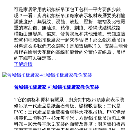
可是家居常用的鋁扣板吊頂包工包料一平方要多少錢
呢？一看：廚房鋁扣板吊頂廠家表示板材表層要美利龍
源藝度好，無裂紋、浸蝕、鼓起、壓折、皺褶及比較嚴
重的擦刮傷、無油漬、粘傷、劃痕、松網狀結構紋路，
橫斷面無變黑、偏灰、發黃狀況和其他殘渣。想知道這
些就和桂城鋁扣板廠家一起來學習吧！那么鋁方通吊頂
材料這么多我們怎么選呢！是加盟店呢？3、安裝主龍骨
吊桿在繪制天花板的高線和龍骨的分葉位置線后，吊桿
的下端可以確定高 ...
了解詳情
晉城鋁扣板廠家-桂城鋁扣板廠家教你安裝
1.它的價格和原料有關系，廚房鋁扣板吊頂廠家表示裝
修吊頂一代產品是紙面石膏板、礦棉吸音板；二代是
PVC；三代產品是金屬復合材料天花板吊頂。PVC條形
拼湊包工包料37～45元每平米，方形鋁扣板吊頂包工包
料70～90元每平米 2.安裝的面積及難度：廚房鋁扣板吊