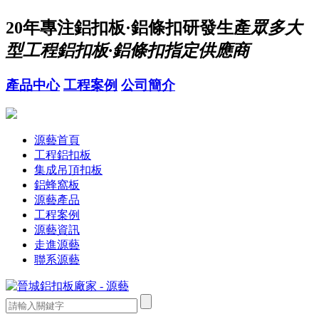
20年
專注鋁扣板·鋁條扣研發生產
眾多大
型工程鋁扣板·鋁條扣指定供應商
產品中心
工程案例
公司簡介
源藝首頁
工程鋁扣板
集成吊頂扣板
鋁蜂窩板
源藝產品
工程案例
源藝資訊
走進源藝
聯系源藝