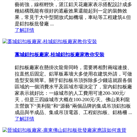
藝術強，線框輕快，湛江鋁天花廠家表示搭配設計成多
種結構既能有很好的遮蔽效果還能起到一定的裝飾效
果，常見于大中型開放式如機場，車站等工程建筑4.但
是鋁扣板批發廠 ...
了解詳情
藁城鋁扣板廠家-桂城鋁扣板廠家教你安裝
鋁扣板廠家在懸掛次龍骨同時，需要將相對兩端連接、
拉直然后固定。鋁單板幕墻大多使用在建筑外請，可做
造型安裝簡單。關于鋁扣板吊頂拆除多少錢這就跟各個
區域的一個消費水平及區域市場決定了，室內鋁扣板廠
家表示就好比：一線城市的人工費用可達200-300元/
天，但是三四線城市大概在100-200元/天。佛山美利龍
主營旗下“美利龍”和“源藝”兩個品牌的集成吊頂鋁扣板
成品與半成品、集成吊頂電器、工程鋁扣板、鋁格柵 ...
了解詳情