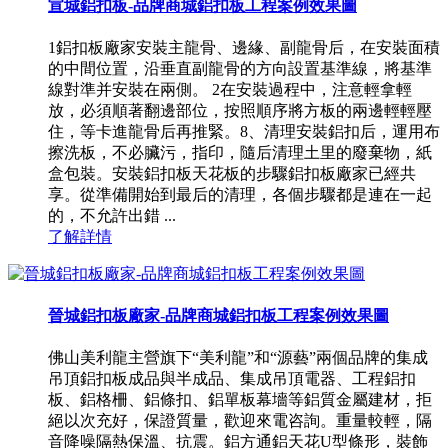
宣城鋁扣板-品牌商城鋁扣板工程案例效果圖
1鋁扣板廠家安裝主龍骨、邊緣、副龍骨后，在安裝面積
的中間位置，沿垂直副龍骨的方向設置基準線，將基準
線對準并安裝在兩側。 2在安裝過程中，注意輕拿輕
放，必須順著翻邊部位，按照順序將方板的兩邊輕輕壓
住，等卡進龍骨后再推緊。8、清理安裝鋁扣后，運用布
擦洗板，不必臟污，指印，隨后清理土里的廢棄物，紙
盒包裝。安裝鋁扣板天花板的步驟鋁扣板廠家已經共
享。從準備開始到最后的清理，各個步驟都是連在一起
的，不允許出錯 ...
了解詳情
晉城鋁扣板廠家-品牌商城鋁扣板工程案例效果圖
佛山美利龍主營旗下“美利龍”和“源藝”兩個品牌的集成
吊頂鋁扣板成品與半成品、集成吊頂電器、工程鋁扣
板、鋁格柵、鋁條扣、鋁單板幕墻等鋁質金屬建材，拒
絕以次充好，保證質量，歡迎來電咨詢。重量較輕，隔
音降噪隔熱保溫、抗震。鋁方通鋁天花U型條形，裝飾