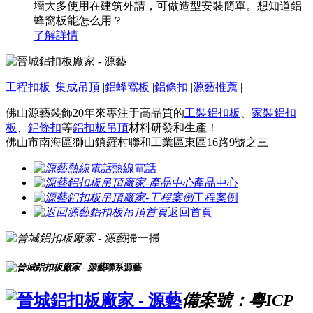
墻大多使用在建筑外請，可做造型安裝簡單。想知道鋁
蜂窩板能怎么用？
了解詳情
工程扣板
|
集成吊頂
|
鋁蜂窩板
|
鋁條扣
|
源藝推薦
|
佛山源藝裝飾20年來專注于高品質的
工裝鋁扣板
、
家裝鋁扣
板
、
鋁條扣
等
鋁扣板吊頂
材料研發和生產！
佛山市南海區獅山鎮羅村聯和工業區東區16路9號之三
熱線電話
產品中心
工程案例
返回首頁
掃一掃
聯系源藝
備案號：粵ICP