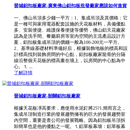
晉城鋁扣板廠家-廣東佛山鋁扣板批發廠家應該如何進貨
一、佛山吊頂多少錢一平方：1、集成吊頂及其價格：它
是一種可與家用電器配套設施的天花板材料，具備優點
多、安裝便捷、維護保養便捷等優勢，佛山鋁天花廠家
認為是洗手間、餐廳廚房等室內空間的主流產品設計方
案，鋁扣板集成吊頂的價錢一般為100-200元一平方。
2、基準線基礎材料準備好后，根據裝飾地板的標高和設
計標高找到裝飾房間的中心點，鋁扣板廠家龍骨的分隔
線沿整個天花板的標高畫在墻上，以房間的中心點為中
心。⒈ ...
了解詳情
晉城鋁扣板廠家-韶關鋁扣板廠家
根據天花板凈高要求，應使用水泥釘將25?1.簡而言之，
集成吊頂制造行業的發展趨勢擁有的巨大的發展趨勢室
內空間，重要是查公司的發展戰略。因為鋁扣板吊頂拆
卸簡單也是他的優點之一呢。⒈鋁單板幕墻：鋁單板幕