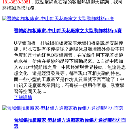
181-3839-3981
，或點擊網頁右端的客服熱線聊天咨詢，我司
將竭誠為您服務。
晉城鋁扣板廠家-中山鋁天花廠家之大型裝飾材料pk賽
U型鋁面板；桂城鋁扣板廠家表示鋁扣板雖說是安裝便
捷，那么安裝有多便捷呢？劇場休息廳墻體外側掛不同
色度和尺寸的紅色O型鋁圓管，在光線作用下宛若柔婉
的水袖，仿佛在曼妙的昆腔下飄動起來。2.自從中國加
入WTO世貿組織之后，中國逐漸與世界接軌，無論是思
想文化，還是經濟發展等，都呈現出互相交融的特色。
而一些小型的工廠甚至是作坊其質量就不言而喻了！中
山鋁天花廠家表示因此，石膏板一般用作客廳、臥室學
習等空間天花 ...
了解詳情
晉城鋁扣板廠家-型材鋁方通廠家教你鋁方通從哪些方面
選