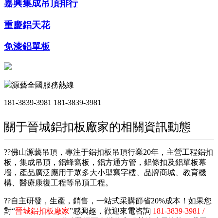
嘉興集成吊頂排行
重慶鋁天花
免漆鋁單板
源藝全國服務熱線
181-3839-3981
181-3839-3981
關于晉城鋁扣板廠家的相關資訊動態
??佛山源藝吊頂，專注于鋁扣板吊頂行業20年，主營工程鋁扣
板，集成吊頂，鋁蜂窩板，鋁方通方管，鋁條扣及鋁單板幕
墻，產品廣泛應用于眾多大小型寫字樓、品牌商城、教育機
構、醫療康復工程等吊頂工程。
??自主研發，生產，銷售，一站式采購節省20%成本！如果您
對“
晉城鋁扣板廠家
”感興趣，歡迎來電咨詢
181-3839-3981 /