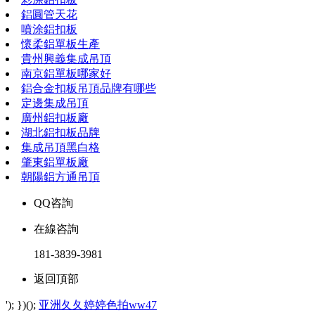
鋁圓管天花
噴涂鋁扣板
懷柔鋁單板生產
貴州興義集成吊頂
南京鋁單板哪家好
鋁合金扣板吊頂品牌有哪些
定邊集成吊頂
廣州鋁扣板廠
湖北鋁扣板品牌
集成吊頂黑白格
肇東鋁單板廠
朝陽鋁方通吊頂
QQ咨詢
在線咨詢
181-3839-3981
返回頂部
'); })();
亚洲夂夂婷婷色拍ww47