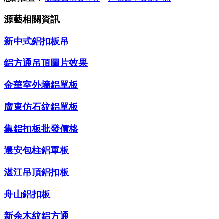
源藝相關資訊
新中式鋁扣板吊
鋁方通吊頂圖片效果
金華室外墻鋁單板
廣東仿石紋鋁單板
集鋁扣板批發價格
遷安包柱鋁單板
湛江吊頂鋁扣板
舟山鋁扣板
新余木紋鋁方通