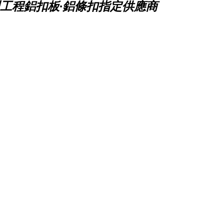
工程鋁扣板·鋁條扣指定供應商