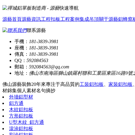
快速導航
源藝首頁
源藝資訊
工程扣板
工程案例
集成吊頂
關于源藝
鋁蜂窩
聯系源藝
手機：
181-3839-3981
座機：
181-3839-3981
傳真：
181-3839-3981
QQ：
592084563
郵箱：
592084563@qq.com
地址：
佛山市南海區獅山鎮羅村聯和工業區東區16路9號
佛山源藝裝飾20年來專注于高品質的
工裝鋁扣板
、
家裝鋁扣板
材錦集
個人素材
名句摘抄
外墻鋁型材
鋁方通
木紋鋁扣板
方形鋁扣板
U型木紋_鋁方通
滾涂鋁扣板
彩涂鋁扣板