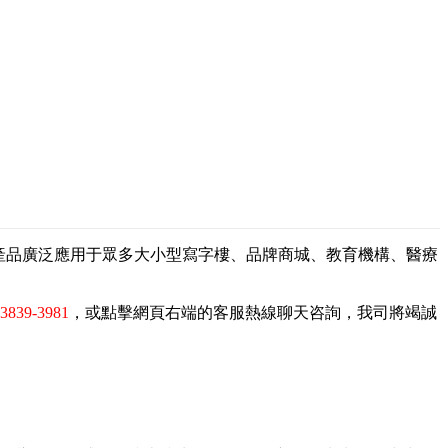
，產品廣泛應用于眾多大小型寫字樓、品牌商城、教育機構、醫療
-3839-3981
，或點擊網頁右端的客服熱線聊天咨詢，我司將竭誠