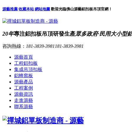
源藝推薦
收藏本站
網站地圖
歡迎光臨佛山源藝鋁扣板吊頂官網！
20年
專注鋁扣板吊頂研發生產
眾多政府·民用大小型
咨詢熱線：
181-3839-3981
181-3839-3981
源藝首頁
工程鋁扣板
集成吊頂扣板
鋁蜂窩板
源藝產品
工程案例
源藝資訊
走進源藝
聯系源藝