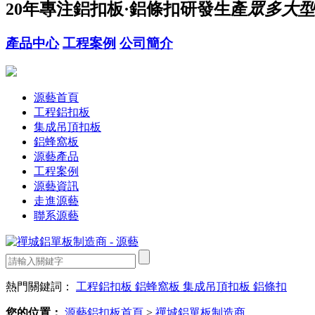
20年
專注鋁扣板·鋁條扣研發生產
眾多大型
產品中心
工程案例
公司簡介
源藝首頁
工程鋁扣板
集成吊頂扣板
鋁蜂窩板
源藝產品
工程案例
源藝資訊
走進源藝
聯系源藝
熱門關鍵詞：
工程鋁扣板
鋁蜂窩板
集成吊頂扣板
鋁條扣
您的位置：
源藝鋁扣板首頁
>
禪城鋁單板制造商