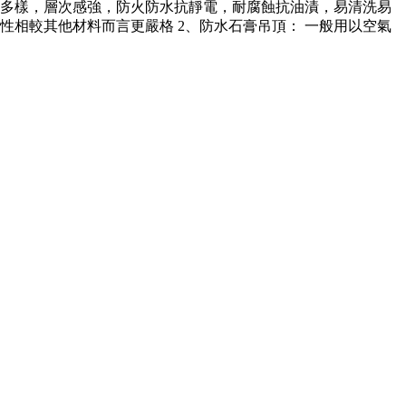
多樣，層次感強，防火防水抗靜電，耐腐蝕抗油漬，易清洗易
相較其他材料而言更嚴格 2、防水石膏吊頂： 一般用以空氣