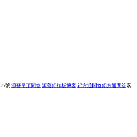
25號
源藝吊頂問答
源藝鋁扣板博客
鋁方通問答
鋁方通問答
素