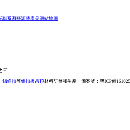
板
聯系源藝
源藝產品
網站地圖
之三
、
鋁條扣
等
鋁扣板吊頂
材料研發和生產！
備案號：粵ICP備161025