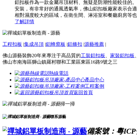
鋁扣板作為一款金屬吊頂材料、無疑是防潮性能較佳的。
安裝，有非常好的通風透氣率，佛山鋁扣板廠家表示合適
相對濕度較大的區域，在衛生間、淋浴室和餐廳廚房等也有
了解詳情
工程扣板
|
集成吊頂
|
鋁蜂窩板
|
鋁條扣
|
源藝推薦
|
佛山源藝裝飾20年來專注于高品質的
工裝鋁扣板
、
家裝鋁扣板
佛山市南海區獅山鎮羅村聯和工業區東區16路9號之三
熱線電話
產品中心
工程案例
返回首頁
掃一掃
聯系源藝
備案號：粵ICP備