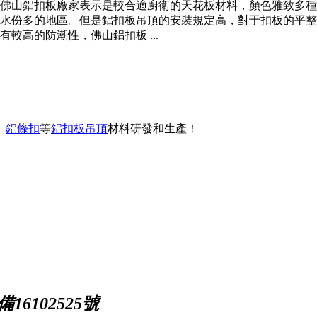
佛山鋁扣板廠家表示是較合適廚衛的天花板材料，顏色雅致多種
水份多的地區。但是鋁扣板吊頂的安裝規定高，對于扣板的平整性
較高的防潮性，佛山鋁扣板 ...
、
鋁條扣
等
鋁扣板吊頂
材料研發和生產！
16102525號