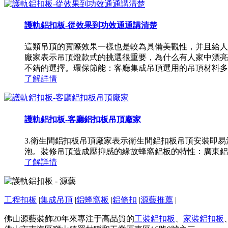
護軌鋁扣板-從效果到功效通通講清楚
這類吊頂的實際效果一樣也是較為具備美觀性，并且給人
廠家表示吊頂燈款式的挑選很重要，為什么有人家中漂亮
不錯的選擇。環保節能：客廳集成吊頂選用的吊頂材料多為
了解詳情
護軌鋁扣板-客廳鋁扣板吊頂廠家
3.衛生間鋁扣板吊頂廠家表示衛生間鋁扣板吊頂安裝即
泡。裝修吊頂造成壓抑感的緣故蜂窩鋁板的特性：廣東鋁
了解詳情
工程扣板
|
集成吊頂
|
鋁蜂窩板
|
鋁條扣
|
源藝推薦
|
佛山源藝裝飾20年來專注于高品質的
工裝鋁扣板
、
家裝鋁扣板