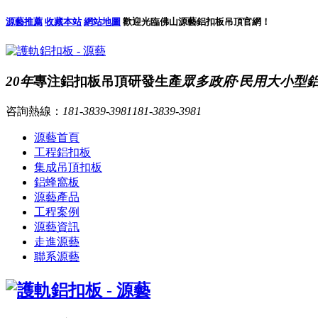
源藝推薦
收藏本站
網站地圖
歡迎光臨佛山源藝鋁扣板吊頂官網！
20年
專注鋁扣板吊頂研發生產
眾多政府·民用大小型
咨詢熱線：
181-3839-3981
181-3839-3981
源藝首頁
工程鋁扣板
集成吊頂扣板
鋁蜂窩板
源藝產品
工程案例
源藝資訊
走進源藝
聯系源藝