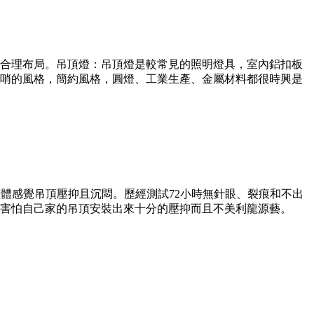
合理布局。吊頂燈：吊頂燈是較常見的照明燈具，室內鋁扣板
哨的風格，簡約風格，圓燈、工業生產、金屬材料都很時興是
整體感覺吊頂壓抑且沉悶。歷經測試72小時無針眼、裂痕和不出
害怕自己家的吊頂安裝出來十分的壓抑而且不美利龍源藝。