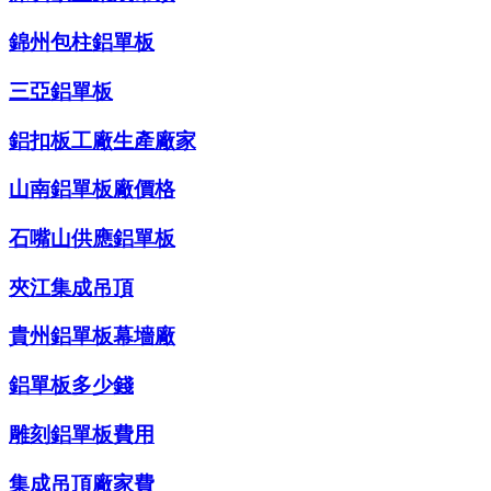
錦州包柱鋁單板
三亞鋁單板
鋁扣板工廠生產廠家
山南鋁單板廠價格
石嘴山供應鋁單板
夾江集成吊頂
貴州鋁單板幕墻廠
鋁單板多少錢
雕刻鋁單板費用
集成吊頂廠家費