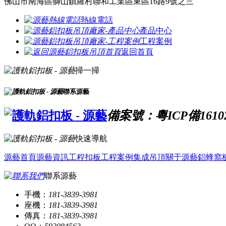
佛山市南海區獅山鎮羅村聯和工業區東區16路9號之三
熱線電話
產品中心
工程案例
返回首頁
掃一掃
聯系源藝
備案號：粵ICP備1610
快速導航
源藝首頁
源藝資訊
工程扣板
工程案例
集成吊頂
關于源藝
鋁蜂窩
聯系源藝
手機：
181-3839-3981
座機：
181-3839-3981
傳真：
181-3839-3981