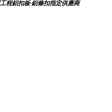
工程鋁扣板·鋁條扣指定供應商