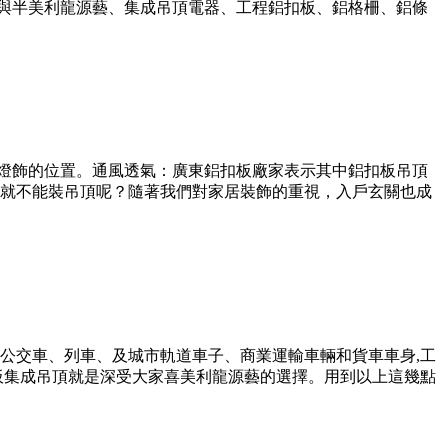
藝與半美利龍源藝、集成吊頂電器、工程鋁扣板、鋁格柵、鋁條
換燈飾的位置。通風透氣：廣東鋁扣板廠家表示其中鋁扣板吊頂
就不能裝吊頂呢？隨著我們對家居裝飾的重視，入戶玄關也成
公交車、列車、及城市軌道車子、商業運輸車輛和貨車車身,工
扣板集成吊頂就是深受大家喜美利龍源藝的選擇。用到以上這幾點