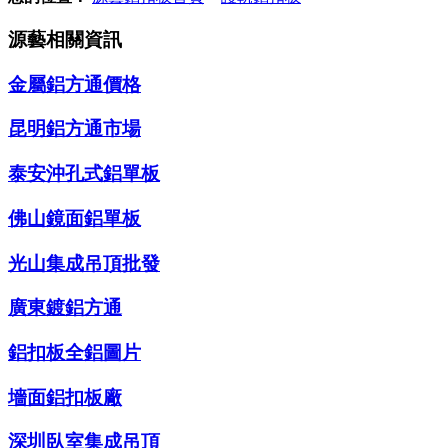
源藝相關資訊
金屬鋁方通價格
昆明鋁方通市場
泰安沖孔式鋁單板
佛山鏡面鋁單板
光山集成吊頂批發
廣東鍍鋁方通
鋁扣板全鋁圖片
墻面鋁扣板廠
深圳臥室集成吊頂