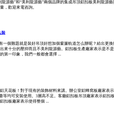
利龍源藝”和“美利龍源藝”兩個品牌的集成吊頂鋁扣板美利龍源
量，歡迎來電咨詢。
么裝
后有一個難題就是裝好吊頂好想加個窗簾軌道怎么辦呢？給出更
出來十分的壓抑而且不美利龍源藝。鋁扣板生產廠家表示是不是
第一印象，我們一般都會選擇 ...
鋁天花板！對于現有的裝飾材料來講。辦公室鋁蜂窩板廠家表示
示柜臺等均可安裝使用。3層高不足。客廳鋁扣板吊頂廠家表示鋁
板廠家表示使得整個 ...