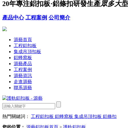
20年
專注鋁扣板·鋁條扣研發生產
眾多大型
產品中心
工程案例
公司簡介
源藝首頁
工程鋁扣板
集成吊頂扣板
鋁蜂窩板
源藝產品
工程案例
源藝資訊
走進源藝
聯系源藝
熱門關鍵詞：
工程鋁扣板
鋁蜂窩板
集成吊頂扣板
鋁條扣
您的位置：
源藝鋁扣板首頁
>
護軌鋁扣板