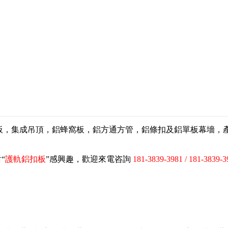
扣板，集成吊頂，鋁蜂窩板，鋁方通方管，鋁條扣及鋁單板幕墻
“
護軌鋁扣板
”感興趣，歡迎來電咨詢
181-3839-3981 / 181-3839-3