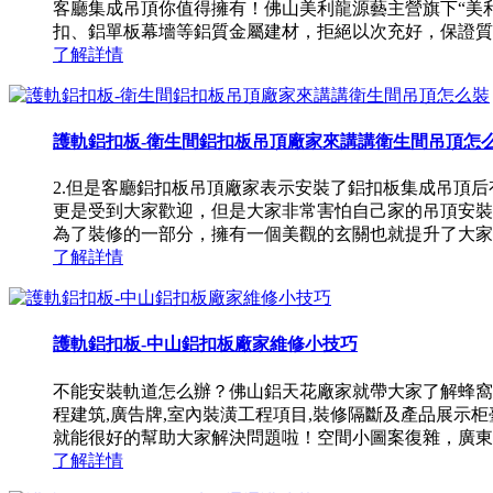
客廳集成吊頂你值得擁有！佛山美利龍源藝主營旗下“美
扣、鋁單板幕墻等鋁質金屬建材，拒絕以次充好，保證質
了解詳情
護軌鋁扣板-衛生間鋁扣板吊頂廠家來講講衛生間吊頂怎
2.但是客廳鋁扣板吊頂廠家表示安裝了鋁扣板集成吊頂
更是受到大家歡迎，但是大家非常害怕自己家的吊頂安裝
為了裝修的一部分，擁有一個美觀的玄關也就提升了大家的
了解詳情
護軌鋁扣板-中山鋁扣板廠家維修小技巧
不能安裝軌道怎么辦？佛山鋁天花廠家就帶大家了解蜂窩
程建筑,廣告牌,室內裝潢工程項目,裝修隔斷及產品展
就能很好的幫助大家解決問題啦！空間小圖案復雜，廣東鋁扣
了解詳情