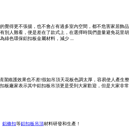
的覺得更不張揚，也不會占有過多室內空間，都不危害家居飾品
有別人難看，便是差在了款式上，在選擇時我們盡量避免花里胡
綠色環保鋁扣板金屬材料，減少 ...
易清潔維護效果也不差!假如吊頂天花板色調太厚，容易使人產生
扣板廠家表示其中鋁扣板吊頂更是受到大家歡迎，但是大家非常
、
鋁條扣
等
鋁扣板吊頂
材料研發和生產！