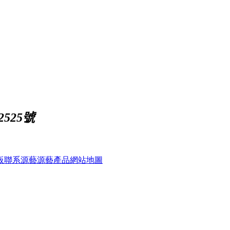
2525號
板
聯系源藝
源藝產品
網站地圖