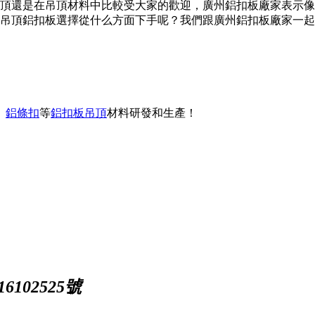
頂還是在吊頂材料中比較受大家的歡迎，廣州鋁扣板廠家表示像
吊頂鋁扣板選擇從什么方面下手呢？我們跟廣州鋁扣板廠家一起
、
鋁條扣
等
鋁扣板吊頂
材料研發和生產！
102525號