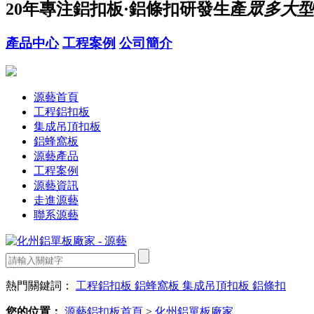
20年
專注鋁扣板·鋁條扣研發生產
眾多大型
產品中心
工程案例
公司簡介
源藝首頁
工程鋁扣板
集成吊頂扣板
鋁蜂窩板
源藝產品
工程案例
源藝資訊
走進源藝
聯系源藝
熱門關鍵詞：
工程鋁扣板
鋁蜂窩板
集成吊頂扣板
鋁條扣
您的位置：
源藝鋁扣板首頁
>
化州鋁單板廠家