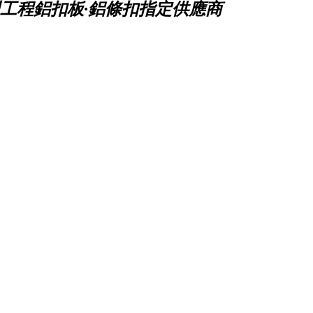
工程鋁扣板·鋁條扣指定供應商