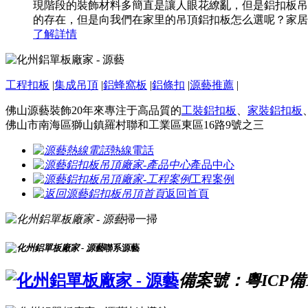
現階段的裝飾材料多簡直是讓人眼花繚亂，但是鋁扣板吊
的存在，但是向我們在家里的吊頂鋁扣板怎么選呢？家居
了解詳情
工程扣板
|
集成吊頂
|
鋁蜂窩板
|
鋁條扣
|
源藝推薦
|
佛山源藝裝飾20年來專注于高品質的
工裝鋁扣板
、
家裝鋁扣板
佛山市南海區獅山鎮羅村聯和工業區東區16路9號之三
熱線電話
產品中心
工程案例
返回首頁
掃一掃
聯系源藝
備案號：粵ICP備16