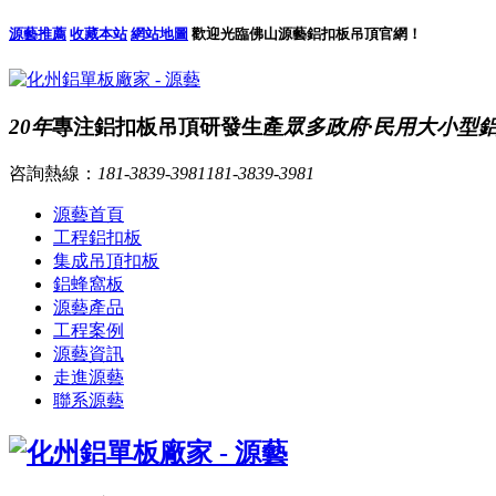
源藝推薦
收藏本站
網站地圖
歡迎光臨佛山源藝鋁扣板吊頂官網！
20年
專注鋁扣板吊頂研發生產
眾多政府·民用大小型
咨詢熱線：
181-3839-3981
181-3839-3981
源藝首頁
工程鋁扣板
集成吊頂扣板
鋁蜂窩板
源藝產品
工程案例
源藝資訊
走進源藝
聯系源藝