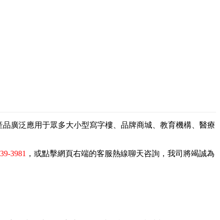
，產品廣泛應用于眾多大小型寫字樓、品牌商城、教育機構、醫療
839-3981
，或點擊網頁右端的客服熱線聊天咨詢，我司將竭誠為