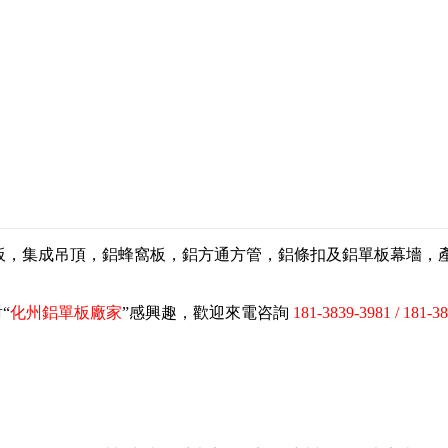
扣板，集成吊頂，鋁蜂窩板，鋁方通方管，鋁條扣及鋁單板幕墻
“
化州鋁單板廠家
”感興趣，歡迎來電咨詢
181-3839-3981 / 181-3