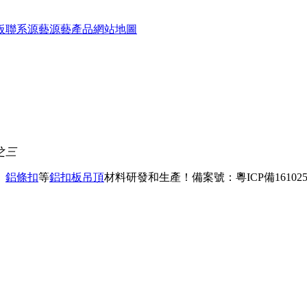
板
聯系源藝
源藝產品
網站地圖
之三
、
鋁條扣
等
鋁扣板吊頂
材料研發和生產！
備案號：粵ICP備161025