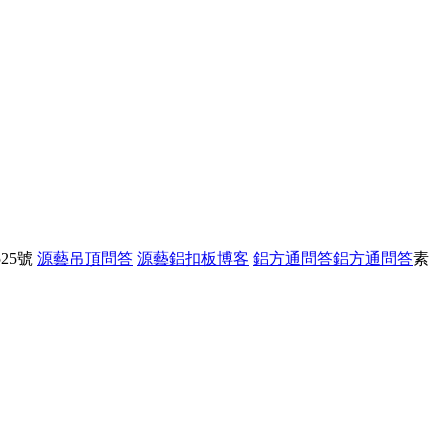
25號
源藝吊頂問答
源藝鋁扣板博客
鋁方通問答
鋁方通問答
素