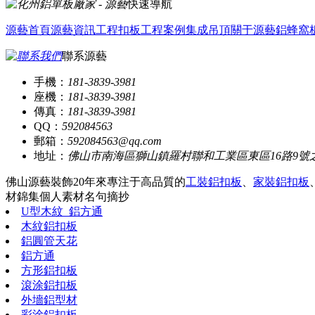
快速導航
源藝首頁
源藝資訊
工程扣板
工程案例
集成吊頂
關于源藝
鋁蜂窩
聯系源藝
手機：
181-3839-3981
座機：
181-3839-3981
傳真：
181-3839-3981
QQ：
592084563
郵箱：
592084563@qq.com
地址：
佛山市南海區獅山鎮羅村聯和工業區東區16路9號
佛山源藝裝飾20年來專注于高品質的
工裝鋁扣板
、
家裝鋁扣板
材錦集
個人素材
名句摘抄
U型木紋_鋁方通
木紋鋁扣板
鋁圓管天花
鋁方通
方形鋁扣板
滾涂鋁扣板
外墻鋁型材
彩涂鋁扣板