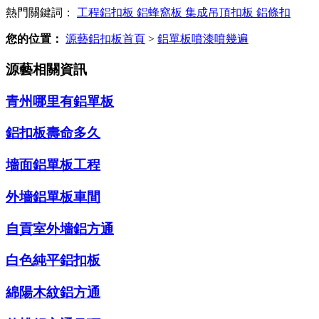
熱門關鍵詞：
工程鋁扣板
鋁蜂窩板
集成吊頂扣板
鋁條扣
您的位置：
源藝鋁扣板首頁
>
鋁單板噴漆噴幾遍
源藝相關資訊
青州哪里有鋁單板
鋁扣板壽命多久
墻面鋁單板工程
外墻鋁單板車間
自貢室外墻鋁方通
白色純平鋁扣板
綿陽木紋鋁方通