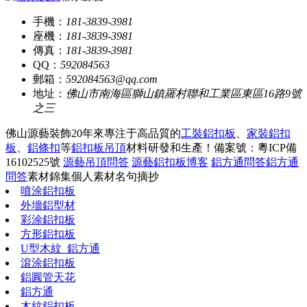
手機：
181-3839-3981
座機：
181-3839-3981
傳真：
181-3839-3981
QQ：
592084563
郵箱：
592084563@qq.com
地址：
佛山市南海區獅山鎮羅村聯和工業區東區16路9號
之三
佛山源藝裝飾20年來專注于高品質的
工裝鋁扣板
、
家裝鋁扣
板
、
鋁條扣
等
鋁扣板吊頂
材料研發和生產！
備案號：粵ICP備
16102525號
源藝吊頂問答
源藝鋁扣板博客
鋁方通問答
鋁方通
問答
素材錦集
個人素材
名句摘抄
噴涂鋁扣板
外墻鋁型材
彩涂鋁扣板
方形鋁扣板
U型木紋_鋁方通
滾涂鋁扣板
鋁圓管天花
鋁方通
木紋鋁扣板