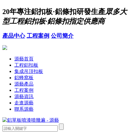
20年
專注鋁扣板·鋁條扣研發生產
眾多大
型工程鋁扣板·鋁條扣指定供應商
產品中心
工程案例
公司簡介
源藝首頁
工程鋁扣板
集成吊頂扣板
鋁蜂窩板
源藝產品
工程案例
源藝資訊
走進源藝
聯系源藝