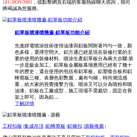
181-3839-3981
，或點擊網頁右端的客服熱線聊天咨詢，我司
將竭誠為您服務。
鋁單板噴漆噴幾遍-鋁單板功能介紹
先進靜電噴涂技術使得油漆與鋁板間附著均勻一致，顏
色多樣，選擇空間大。鋁方通已經是現在裝修行業的主
要的使用的裝修材料。噴涂生產鋁單板分為兩大步驟:第
一步是鈑金加工。鋁單板金屬板幕墻應用已經有了幾十
年的歷史，還在使用的包括有鋁單板、鋁塑復合板和鋁
蜂窩板三種。表層色彩艷麗，遍布勻稱，時尚潮流感
重，給大家的視覺撞擊力強。噴涂又可以分為噴粉和噴
油漆。鋁板在工廠成型，施工現場不需裁切，固定在骨
架上即可。因為鋁 ...
了解詳情
工程扣板
|
集成吊頂
|
鋁蜂窩板
|
鋁條扣
|
源藝推薦
|