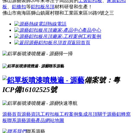
佛山源藝裝飾20年來專注于高品質的
工裝鋁扣板
、
家裝鋁扣
板
、
鋁條扣
等
鋁扣板吊頂
材料研發和生產！
佛山市南海區獅山鎮羅村聯和工業區東區16路9號之三
熱線電話
產品中心
工程案例
返回首頁
掃一掃
聯系源藝
備案號：粵
ICP備16102525號
快速導航
源藝首頁
源藝資訊
工程扣板
工程案例
集成吊頂
關于源藝
鋁蜂窩
板
聯系源藝
源藝產品
網站地圖
聯系源藝