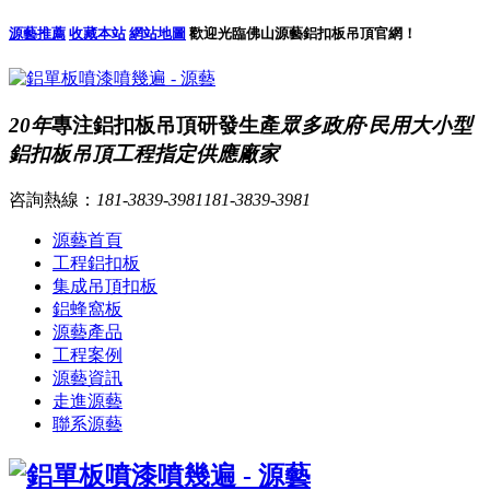
源藝推薦
收藏本站
網站地圖
歡迎光臨佛山源藝鋁扣板吊頂官網！
20年
專注鋁扣板吊頂研發生產
眾多政府·民用大小型
鋁扣板吊頂工程指定供應廠家
咨詢熱線：
181-3839-3981
181-3839-3981
源藝首頁
工程鋁扣板
集成吊頂扣板
鋁蜂窩板
源藝產品
工程案例
源藝資訊
走進源藝
聯系源藝