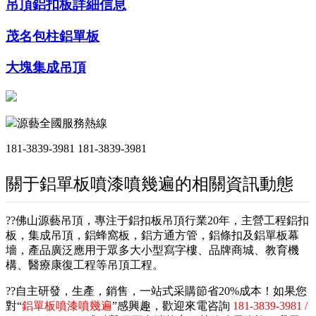
吊頂鋁扣板詳細信息
茂名包柱鋁單板
大塊集成吊頂
源藝全國服務熱線
181-3839-3981
181-3839-3981
關于鋁單板噴漆噴幾遍的相關資訊動態
??佛山源藝吊頂，專注于鋁扣板吊頂行業20年，主營工程鋁扣
板，集成吊頂，鋁蜂窩板，鋁方通方管，鋁條扣及鋁單板幕
墻，產品廣泛應用于眾多大小型寫字樓、品牌商城、教育機
構、醫療康復工程等吊頂工程。
??自主研發，生產，銷售，一站式采購節省20%成本！如果您
對“
鋁單板噴漆噴幾遍
”感興趣，歡迎來電咨詢
181-3839-3981 /