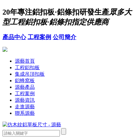
20年
專注鋁扣板·鋁條扣研發生產
眾多大
型工程鋁扣板·鋁條扣指定供應商
產品中心
工程案例
公司簡介
源藝首頁
工程鋁扣板
集成吊頂扣板
鋁蜂窩板
源藝產品
工程案例
源藝資訊
走進源藝
聯系源藝