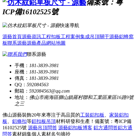
備案號：粵
ICP備16102525號
快速導航
源藝首頁
源藝資訊
工程扣板
工程案例
集成吊頂
關于源藝
鋁蜂窩
板
聯系源藝
源藝產品
網站地圖
聯系源藝
手機：
181-3839-3981
座機：
181-3839-3981
傳真：
181-3839-3981
QQ：
592084563
郵箱：
592084563@qq.com
地址：
佛山市南海區獅山鎮羅村聯和工業區東區16路9號
之三
佛山源藝裝飾20年來專注于高品質的
工裝鋁扣板
、
家裝鋁扣
板
、
鋁條扣
等
鋁扣板吊頂
材料研發和生產！
備案號：粵ICP備
16102525號
源藝吊頂問答
源藝鋁扣板博客
鋁方通問答
鋁方通
問答
素材錦集
個人素材
名句摘抄