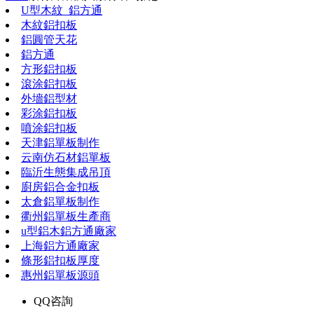
U型木紋_鋁方通
木紋鋁扣板
鋁圓管天花
鋁方通
方形鋁扣板
滾涂鋁扣板
外墻鋁型材
彩涂鋁扣板
噴涂鋁扣板
天津鋁單板制作
云南仿石材鋁單板
臨沂生態集成吊頂
廚房鋁合金扣板
太倉鋁單板制作
衢州鋁單板生產商
u型鋁木鋁方通廠家
上海鋁方通廠家
條形鋁扣板厚度
惠州鋁單板源頭
QQ咨詢