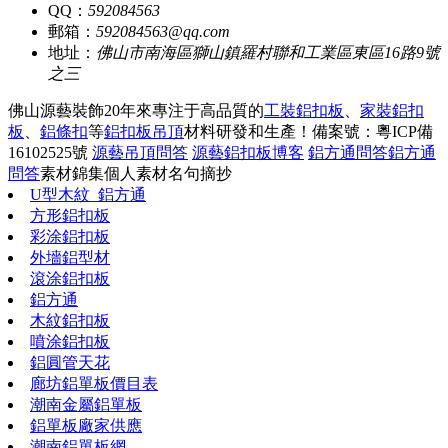
QQ：
592084563
郵箱：
592084563@qq.com
地址：
佛山市南海區獅山鎮羅村聯和工業區東區16路9號
之三
佛山源藝裝飾20年來專注于高品質的
工裝鋁扣板
、
家裝鋁扣
板
、
鋁條扣
等
鋁扣板吊頂
材料研發和生產！
備案號：粵ICP備
16102525號
源藝吊頂問答
源藝鋁扣板博客
鋁方通問答
鋁方通
問答
素材錦集
個人素材
名句摘抄
U型木紋_鋁方通
方形鋁扣板
彩涂鋁扣板
外墻鋁型材
滾涂鋁扣板
鋁方通
木紋鋁扣板
噴涂鋁扣板
鋁圓管天花
廊坊鋁單板價目表
潮南金屬鋁單板
鋁單板廠家供應
潮南鋁單板網