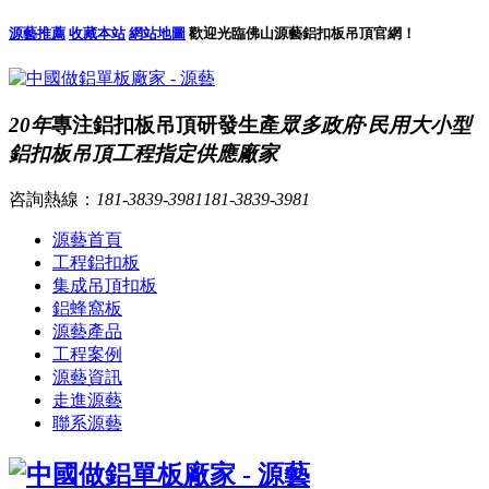
源藝推薦
收藏本站
網站地圖
歡迎光臨佛山源藝鋁扣板吊頂官網！
20年
專注鋁扣板吊頂研發生產
眾多政府·民用大小型
鋁扣板吊頂工程指定供應廠家
咨詢熱線：
181-3839-3981
181-3839-3981
源藝首頁
工程鋁扣板
集成吊頂扣板
鋁蜂窩板
源藝產品
工程案例
源藝資訊
走進源藝
聯系源藝