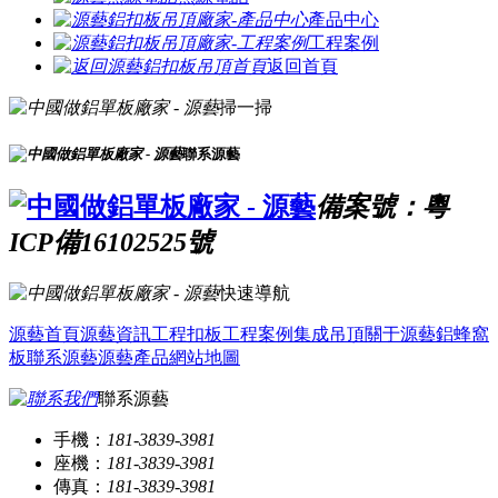
產品中心
工程案例
返回首頁
掃一掃
聯系源藝
備案號：粵
ICP備16102525號
快速導航
源藝首頁
源藝資訊
工程扣板
工程案例
集成吊頂
關于源藝
鋁蜂窩
板
聯系源藝
源藝產品
網站地圖
聯系源藝
手機：
181-3839-3981
座機：
181-3839-3981
傳真：
181-3839-3981