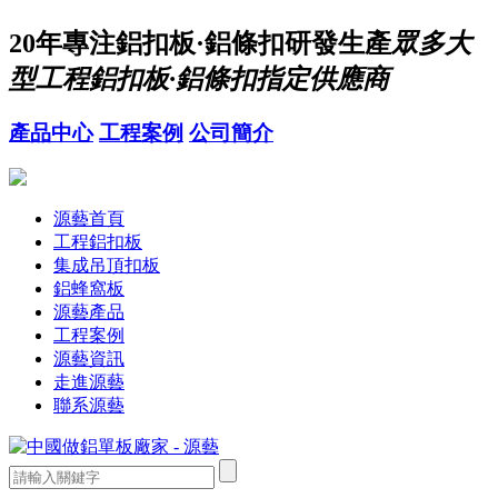
20年
專注鋁扣板·鋁條扣研發生產
眾多大
型工程鋁扣板·鋁條扣指定供應商
產品中心
工程案例
公司簡介
源藝首頁
工程鋁扣板
集成吊頂扣板
鋁蜂窩板
源藝產品
工程案例
源藝資訊
走進源藝
聯系源藝