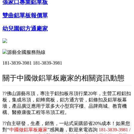
張家口專業鋁單板
雙曲鋁單板報價單
幼兒園鋁方通廠家
源藝全國服務熱線
181-3839-3981
181-3839-3981
關于中國做鋁單板廠家的相關資訊動態
??佛山源藝吊頂，專注于鋁扣板吊頂行業20年，主營工程鋁扣
板，集成吊頂，鋁蜂窩板，鋁方通方管，鋁條扣及鋁單板幕
墻，產品廣泛應用于眾多大小型寫字樓、品牌商城、教育機
構、醫療康復工程等吊頂工程。
??自主研發，生產，銷售，一站式采購節省20%成本！如果您
對“
中國做鋁單板廠家
”感興趣，歡迎來電咨詢
181-3839-3981 /