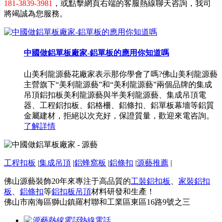
181-3839-3981
，或點擊網頁右端的客服熱線聊天咨詢，我司
將竭誠為您服務。
中國做鋁單板廠家-鋁單板的應用你知道嗎
山美利龍源藝花廠家表示那你學會了嗎?佛山美利龍源藝
主營旗下“美利龍源藝”和“美利龍源藝”兩個品牌的集成
吊頂鋁扣板美利龍源藝與半美利龍源藝、集成吊頂電
器、工程鋁扣板、鋁格柵、鋁條扣、鋁單板幕墻等鋁質
金屬建材，拒絕以次充好，保證質量，歡迎來電咨詢。
了解詳情
工程扣板
|
集成吊頂
|
鋁蜂窩板
|
鋁條扣
|
源藝推薦
|
佛山源藝裝飾20年來專注于高品質的
工裝鋁扣板
、
家裝鋁扣
板
、
鋁條扣
等
鋁扣板吊頂
材料研發和生產！
佛山市南海區獅山鎮羅村聯和工業區東區16路9號之三
熱線電話