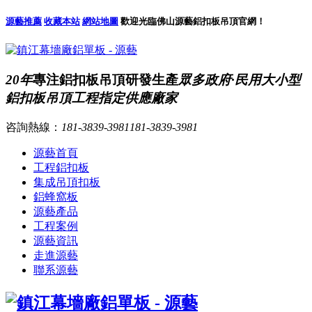
源藝推薦
收藏本站
網站地圖
歡迎光臨佛山源藝鋁扣板吊頂官網！
20年
專注鋁扣板吊頂研發生產
眾多政府·民用大小型
鋁扣板吊頂工程指定供應廠家
咨詢熱線：
181-3839-3981
181-3839-3981
源藝首頁
工程鋁扣板
集成吊頂扣板
鋁蜂窩板
源藝產品
工程案例
源藝資訊
走進源藝
聯系源藝