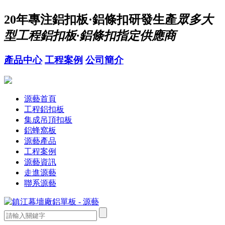
20年
專注鋁扣板·鋁條扣研發生產
眾多大
型工程鋁扣板·鋁條扣指定供應商
產品中心
工程案例
公司簡介
源藝首頁
工程鋁扣板
集成吊頂扣板
鋁蜂窩板
源藝產品
工程案例
源藝資訊
走進源藝
聯系源藝