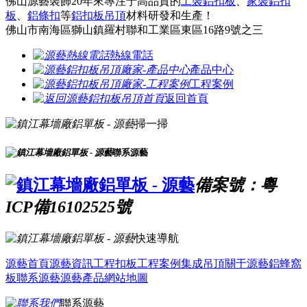
佛山源藝裝飾20年來專注于高品質的
工裝鋁扣板
、
家裝鋁扣
板
、
鋁條扣
等
鋁扣板吊頂
材料研發和生產！
佛山市南海區獅山鎮羅村聯和工業區東區16路9號之三
熱線電話
產品中心
工程案例
返回首頁
掃一掃
聯系源藝
備案號：粵
ICP備16102525號
快速導航
源藝首頁
源藝資訊
工程扣板
工程案例
集成吊頂
關于源藝
鋁蜂窩
板
聯系源藝
源藝產品
網站地圖
聯系源藝