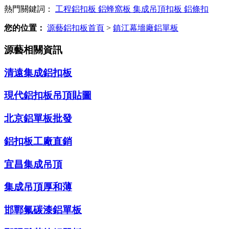
熱門關鍵詞：
工程鋁扣板
鋁蜂窩板
集成吊頂扣板
鋁條扣
您的位置：
源藝鋁扣板首頁
>
鎮江幕墻廠鋁單板
源藝相關資訊
清遠集成鋁扣板
現代鋁扣板吊頂貼圖
北京鋁單板批發
鋁扣板工廠直銷
宜昌集成吊頂
集成吊頂厚和薄
邯鄲氟碳漆鋁單板