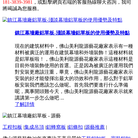
181-3839-3981
，或點擊網頁右端的客服熱線聊天咨詢，我司
將竭誠為您服務。
鎮江幕墻廠鋁單板-淺談幕墻鋁單板的使用優勢及特點
現在的建筑材料中，佛山美利龍源藝花廠家表示有一種
材料被廣泛的運用在建筑幕墻和外墻裝飾！這種材料就
是鋁單板啦！，佛山美利龍源藝花廠家表示這種材料是
目前外墻裝飾使用的首選。正是因為被廣泛的運用我們
對安裝更應該注重，畢竟，佛山美利龍源藝花廠家表示
安裝的好才能發揮出最大的功效和作用，那么對于鋁單
板安裝我們應該怎么做呢。首先我們要進行什么準備
呢，萬事開頭難今天，佛山美利龍源藝花廠家表示就來
講講第一步怎么做吧 ...
了解詳情
工程扣板
|
集成吊頂
|
鋁蜂窩板
|
鋁條扣
|
源藝推薦
|