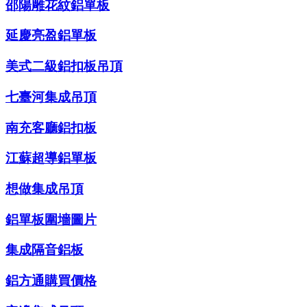
邵陽雕花紋鋁單板
延慶亮盈鋁單板
美式二級鋁扣板吊頂
七臺河集成吊頂
南充客廳鋁扣板
江蘇超導鋁單板
想做集成吊頂
鋁單板圍墻圖片
集成隔音鋁板
鋁方通購買價格