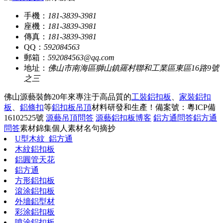
手機：
181-3839-3981
座機：
181-3839-3981
傳真：
181-3839-3981
QQ：
592084563
郵箱：
592084563@qq.com
地址：
佛山市南海區獅山鎮羅村聯和工業區東區16路9號
之三
佛山源藝裝飾20年來專注于高品質的
工裝鋁扣板
、
家裝鋁扣
板
、
鋁條扣
等
鋁扣板吊頂
材料研發和生產！
備案號：粵ICP備
16102525號
源藝吊頂問答
源藝鋁扣板博客
鋁方通問答
鋁方通
問答
素材錦集
個人素材
名句摘抄
U型木紋_鋁方通
木紋鋁扣板
鋁圓管天花
鋁方通
方形鋁扣板
滾涂鋁扣板
外墻鋁型材
彩涂鋁扣板
噴涂鋁扣板