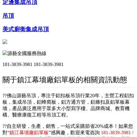
定邊集成吊頂
吊頂
美式廚衛集成吊頂
源藝全國服務熱線
181-3839-3981
181-3839-3981
關于鎮江幕墻廠鋁單板的相關資訊動態
??佛山源藝吊頂，專注于鋁扣板吊頂行業20年，主營工程鋁扣
板，集成吊頂，鋁蜂窩板，鋁方通方管，鋁條扣及鋁單板幕
墻，產品廣泛應用于眾多大小型寫字樓、品牌商城、教育機
構、醫療康復工程等吊頂工程。
??自主研發，生產，銷售，一站式采購節省20%成本！如果您
對“
鎮江幕墻廠鋁單板
”感興趣，歡迎來電咨詢
181-3839-3981 /