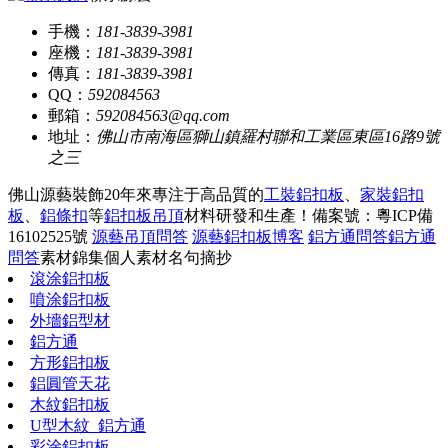
手機：
181-3839-3981
座機：
181-3839-3981
傳真：
181-3839-3981
QQ：
592084563
郵箱：
592084563@qq.com
地址：
佛山市南海區獅山鎮羅村聯和工業區東區16路9號
之三
佛山源藝裝飾20年來專注于高品質的
工裝鋁扣板
、
家裝鋁扣
板
、
鋁條扣
等
鋁扣板吊頂
材料研發和生產！
備案號：粵ICP備
16102525號
源藝吊頂問答
源藝鋁扣板博客
鋁方通問答
鋁方通
問答
素材錦集
個人素材
名句摘抄
滾涂鋁扣板
噴涂鋁扣板
外墻鋁型材
鋁方通
方形鋁扣板
鋁圓管天花
木紋鋁扣板
U型木紋_鋁方通
彩涂鋁扣板