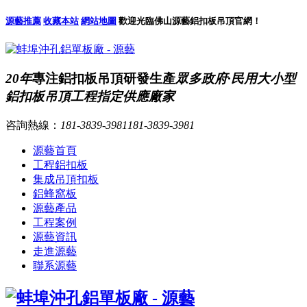
源藝推薦
收藏本站
網站地圖
歡迎光臨佛山源藝鋁扣板吊頂官網！
20年
專注鋁扣板吊頂研發生產
眾多政府·民用大小型
鋁扣板吊頂工程指定供應廠家
咨詢熱線：
181-3839-3981
181-3839-3981
源藝首頁
工程鋁扣板
集成吊頂扣板
鋁蜂窩板
源藝產品
工程案例
源藝資訊
走進源藝
聯系源藝