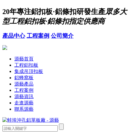
20年
專注鋁扣板·鋁條扣研發生產
眾多大
型工程鋁扣板·鋁條扣指定供應商
產品中心
工程案例
公司簡介
源藝首頁
工程鋁扣板
集成吊頂扣板
鋁蜂窩板
源藝產品
工程案例
源藝資訊
走進源藝
聯系源藝