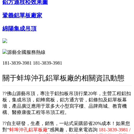
鋁方通枝椏效果圖
鞏義鋁單板廠家
綿陽集成吊頂
源藝全國服務熱線
181-3839-3981
181-3839-3981
關于蚌埠沖孔鋁單板廠的相關資訊動態
??佛山源藝吊頂，專注于鋁扣板吊頂行業20年，主營工程鋁扣
板，集成吊頂，鋁蜂窩板，鋁方通方管，鋁條扣及鋁單板幕
墻，產品廣泛應用于眾多大小型寫字樓、品牌商城、教育機
構、醫療康復工程等吊頂工程。
??自主研發，生產，銷售，一站式采購節省20%成本！如果您
對“
蚌埠沖孔鋁單板廠
”感興趣，歡迎來電咨詢
181-3839-3981 /