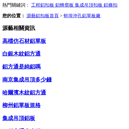
熱門關鍵詞：
工程鋁扣板
鋁蜂窩板
集成吊頂扣板
鋁條扣
您的位置：
源藝鋁扣板首頁
>
蚌埠沖孔鋁單板廠
源藝相關資訊
高檔仿石材鋁單板
白銀木紋鋁方通
鋁方通是純鋁嗎
南京集成吊頂多少錢
哈爾濱木紋鋁方通
柳州鋁單板規格
集成吊頂鋁板