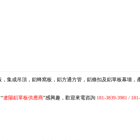
扣板，集成吊頂，鋁蜂窩板，鋁方通方管，鋁條扣及鋁單板幕墻
“
遼陽鋁單板供應商
”感興趣，歡迎來電咨詢
181-3839-3981 / 181