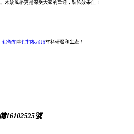
訂制。木紋風格更是深受大家的歡迎，裝飾效果佳！
、
鋁條扣
等
鋁扣板吊頂
材料研發和生產！
16102525號