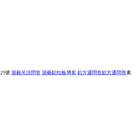
25號
源藝吊頂問答
源藝鋁扣板博客
鋁方通問答
鋁方通問答
素