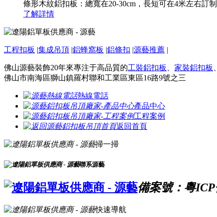
條形木紋鋁扣板：總寬在20-30cm，長短可在4米左右
了解詳情
工程扣板
|
集成吊頂
|
鋁蜂窩板
|
鋁條扣
|
源藝推薦
|
佛山源藝裝飾20年來專注于高品質的
工裝鋁扣板
、
家裝鋁扣板
佛山市南海區獅山鎮羅村聯和工業區東區16路9號之三
熱線電話
產品中心
工程案例
返回首頁
掃一掃
聯系源藝
備案號：粵ICP備
快速導航