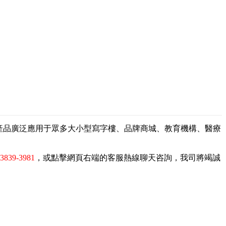
，產品廣泛應用于眾多大小型寫字樓、品牌商城、教育機構、醫療
-3839-3981
，或點擊網頁右端的客服熱線聊天咨詢，我司將竭誠