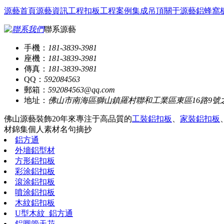
源藝首頁
源藝資訊
工程扣板
工程案例
集成吊頂
關于源藝
鋁蜂窩
聯系源藝
手機：
181-3839-3981
座機：
181-3839-3981
傳真：
181-3839-3981
QQ：
592084563
郵箱：
592084563@qq.com
地址：
佛山市南海區獅山鎮羅村聯和工業區東區16路9號
佛山源藝裝飾20年來專注于高品質的
工裝鋁扣板
、
家裝鋁扣板
材錦集
個人素材
名句摘抄
鋁方通
外墻鋁型材
方形鋁扣板
彩涂鋁扣板
滾涂鋁扣板
噴涂鋁扣板
木紋鋁扣板
U型木紋_鋁方通
鋁圓管天花