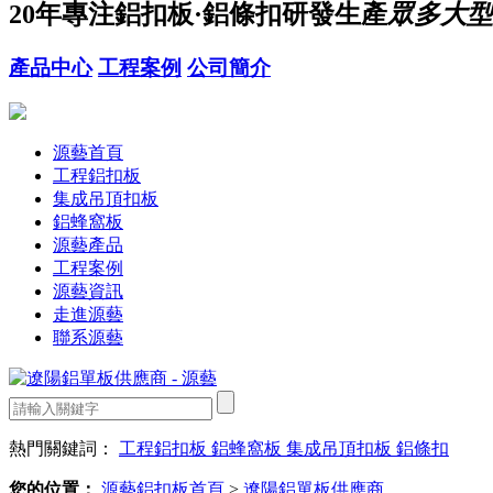
20年
專注鋁扣板·鋁條扣研發生產
眾多大型
產品中心
工程案例
公司簡介
源藝首頁
工程鋁扣板
集成吊頂扣板
鋁蜂窩板
源藝產品
工程案例
源藝資訊
走進源藝
聯系源藝
熱門關鍵詞：
工程鋁扣板
鋁蜂窩板
集成吊頂扣板
鋁條扣
您的位置：
源藝鋁扣板首頁
>
遼陽鋁單板供應商