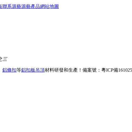
板
聯系源藝
源藝產品
網站地圖
之三
、
鋁條扣
等
鋁扣板吊頂
材料研發和生產！
備案號：粵ICP備161025