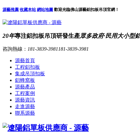
源藝推薦
收藏本站
網站地圖
歡迎光臨佛山源藝鋁扣板吊頂官網！
20年
專注鋁扣板吊頂研發生產
眾多政府·民用大小型
咨詢熱線：
181-3839-3981
181-3839-3981
源藝首頁
工程鋁扣板
集成吊頂扣板
鋁蜂窩板
源藝產品
工程案例
源藝資訊
走進源藝
聯系源藝