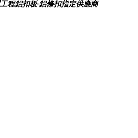
工程鋁扣板·鋁條扣指定供應商