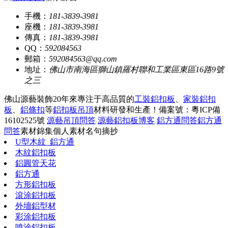
手機：
181-3839-3981
座機：
181-3839-3981
傳真：
181-3839-3981
QQ：
592084563
郵箱：
592084563@qq.com
地址：
佛山市南海區獅山鎮羅村聯和工業區東區16路9號
之三
佛山源藝裝飾20年來專注于高品質的
工裝鋁扣板
、
家裝鋁扣
板
、
鋁條扣
等
鋁扣板吊頂
材料研發和生產！
備案號：粵ICP備
16102525號
源藝吊頂問答
源藝鋁扣板博客
鋁方通問答
鋁方通
問答
素材錦集
個人素材
名句摘抄
U型木紋_鋁方通
木紋鋁扣板
鋁圓管天花
鋁方通
方形鋁扣板
滾涂鋁扣板
外墻鋁型材
彩涂鋁扣板
噴涂鋁扣板