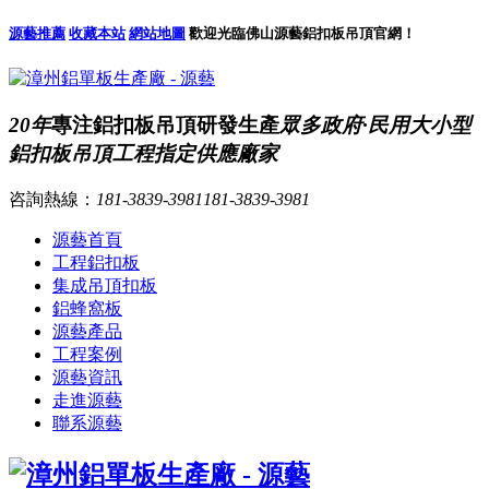
源藝推薦
收藏本站
網站地圖
歡迎光臨佛山源藝鋁扣板吊頂官網！
20年
專注鋁扣板吊頂研發生產
眾多政府·民用大小型
鋁扣板吊頂工程指定供應廠家
咨詢熱線：
181-3839-3981
181-3839-3981
源藝首頁
工程鋁扣板
集成吊頂扣板
鋁蜂窩板
源藝產品
工程案例
源藝資訊
走進源藝
聯系源藝