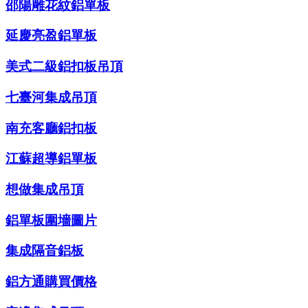
邵陽雕花紋鋁單板
延慶亮盈鋁單板
美式二級鋁扣板吊頂
七臺河集成吊頂
南充客廳鋁扣板
江蘇超導鋁單板
想做集成吊頂
鋁單板圍墻圖片
集成隔音鋁板
鋁方通購買價格