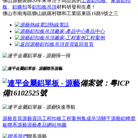
佛山源藝裝飾20年來專注于高品質的
工裝鋁扣板
、
家裝鋁扣
板
、
鋁條扣
等
鋁扣板吊頂
材料研發和生產！
佛山市南海區獅山鎮羅村聯和工業區東區16路9號之三
熱線電話
產品中心
工程案例
返回首頁
掃一掃
聯系源藝
備案號：粵ICP
備16102525號
快速導航
源藝首頁
源藝資訊
工程扣板
工程案例
集成吊頂
關于源藝
鋁蜂窩
板
聯系源藝
源藝產品
網站地圖
聯系源藝