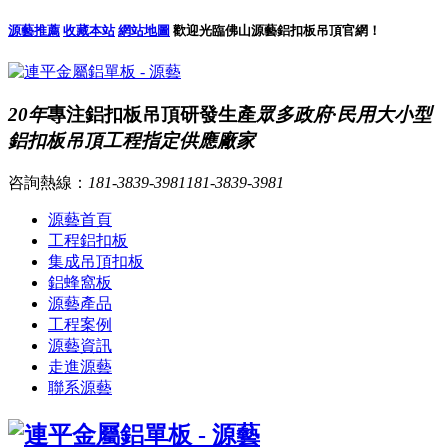
源藝推薦
收藏本站
網站地圖
歡迎光臨佛山源藝鋁扣板吊頂官網！
20年
專注鋁扣板吊頂研發生產
眾多政府·民用大小型
鋁扣板吊頂工程指定供應廠家
咨詢熱線：
181-3839-3981
181-3839-3981
源藝首頁
工程鋁扣板
集成吊頂扣板
鋁蜂窩板
源藝產品
工程案例
源藝資訊
走進源藝
聯系源藝