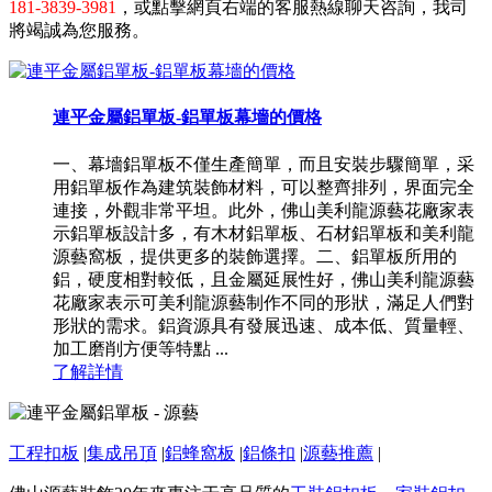
181-3839-3981
，或點擊網頁右端的客服熱線聊天咨詢，我司
將竭誠為您服務。
連平金屬鋁單板-鋁單板幕墻的價格
一、幕墻鋁單板不僅生產簡單，而且安裝步驟簡單，采
用鋁單板作為建筑裝飾材料，可以整齊排列，界面完全
連接，外觀非常平坦。此外，佛山美利龍源藝花廠家表
示鋁單板設計多，有木材鋁單板、石材鋁單板和美利龍
源藝窩板，提供更多的裝飾選擇。二、鋁單板所用的
鋁，硬度相對較低，且金屬延展性好，佛山美利龍源藝
花廠家表示可美利龍源藝制作不同的形狀，滿足人們對
形狀的需求。鋁資源具有發展迅速、成本低、質量輕、
加工磨削方便等特點 ...
了解詳情
工程扣板
|
集成吊頂
|
鋁蜂窩板
|
鋁條扣
|
源藝推薦
|