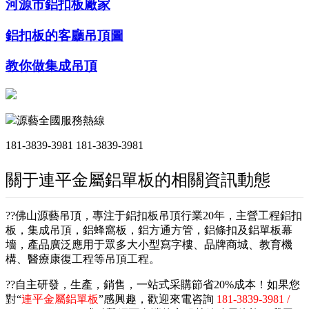
河源市鋁扣板廠家
鋁扣板的客廳吊頂圖
教你做集成吊頂
源藝全國服務熱線
181-3839-3981
181-3839-3981
關于連平金屬鋁單板的相關資訊動態
??佛山源藝吊頂，專注于鋁扣板吊頂行業20年，主營工程鋁扣
板，集成吊頂，鋁蜂窩板，鋁方通方管，鋁條扣及鋁單板幕
墻，產品廣泛應用于眾多大小型寫字樓、品牌商城、教育機
構、醫療康復工程等吊頂工程。
??自主研發，生產，銷售，一站式采購節省20%成本！如果您
對“
連平金屬鋁單板
”感興趣，歡迎來電咨詢
181-3839-3981 /