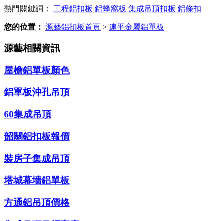
熱門關鍵詞：
工程鋁扣板
鋁蜂窩板
集成吊頂扣板
鋁條扣
您的位置：
源藝鋁扣板首頁
>
連平金屬鋁單板
源藝相關資訊
屋檐鋁單板顏色
鋁單板沖孔吊頂
60集成吊頂
韶關鋁扣板報價
裝房子集成吊頂
塔城幕墻鋁單板
方通鋁吊頂價格