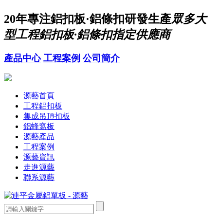
20年
專注鋁扣板·鋁條扣研發生產
眾多大
型工程鋁扣板·鋁條扣指定供應商
產品中心
工程案例
公司簡介
源藝首頁
工程鋁扣板
集成吊頂扣板
鋁蜂窩板
源藝產品
工程案例
源藝資訊
走進源藝
聯系源藝