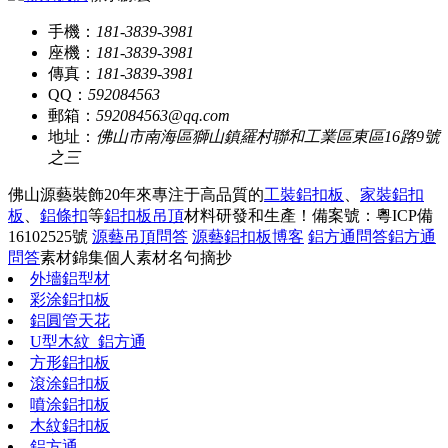
手機：
181-3839-3981
座機：
181-3839-3981
傳真：
181-3839-3981
QQ：
592084563
郵箱：
592084563@qq.com
地址：
佛山市南海區獅山鎮羅村聯和工業區東區16路9號
之三
佛山源藝裝飾20年來專注于高品質的
工裝鋁扣板
、
家裝鋁扣
板
、
鋁條扣
等
鋁扣板吊頂
材料研發和生產！
備案號：粵ICP備
16102525號
源藝吊頂問答
源藝鋁扣板博客
鋁方通問答
鋁方通
問答
素材錦集
個人素材
名句摘抄
外墻鋁型材
彩涂鋁扣板
鋁圓管天花
U型木紋_鋁方通
方形鋁扣板
滾涂鋁扣板
噴涂鋁扣板
木紋鋁扣板
鋁方通