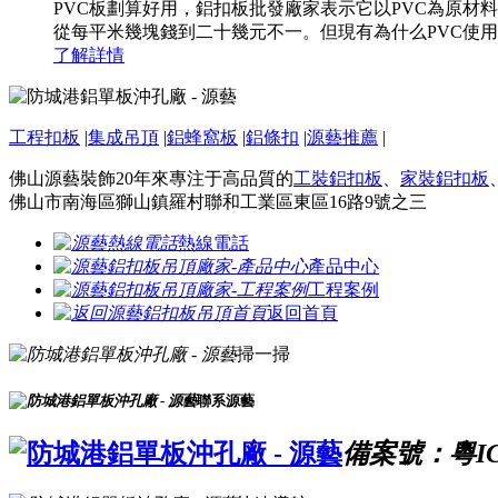
PVC板劃算好用，鋁扣板批發廠家表示它以PVC為原
從每平米幾塊錢到二十幾元不一。但現有為什么PVC使
了解詳情
工程扣板
|
集成吊頂
|
鋁蜂窩板
|
鋁條扣
|
源藝推薦
|
佛山源藝裝飾20年來專注于高品質的
工裝鋁扣板
、
家裝鋁扣板
佛山市南海區獅山鎮羅村聯和工業區東區16路9號之三
熱線電話
產品中心
工程案例
返回首頁
掃一掃
聯系源藝
備案號：粵ICP