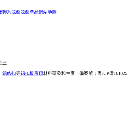
板
聯系源藝
源藝產品
網站地圖
之三
、
鋁條扣
等
鋁扣板吊頂
材料研發和生產！
備案號：粵ICP備161025