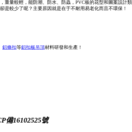
材料，重量較輕，能防潮、防水、防蟲，PVC板的花型和圖案設
用卻是較少了呢？主要原因就是在于不耐用易老化而且不環保！
、
鋁條扣
等
鋁扣板吊頂
材料研發和生產！
備16102525號