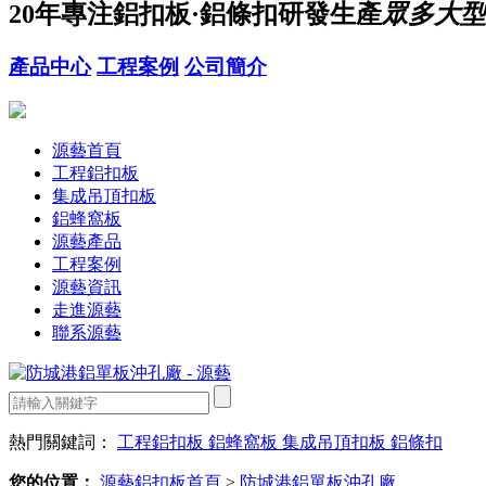
20年
專注鋁扣板·鋁條扣研發生產
眾多大型
產品中心
工程案例
公司簡介
源藝首頁
工程鋁扣板
集成吊頂扣板
鋁蜂窩板
源藝產品
工程案例
源藝資訊
走進源藝
聯系源藝
熱門關鍵詞：
工程鋁扣板
鋁蜂窩板
集成吊頂扣板
鋁條扣
您的位置：
源藝鋁扣板首頁
>
防城港鋁單板沖孔廠