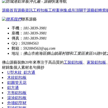
快速導航
源藝首頁
源藝資訊
工程扣板
工程案例
集成吊頂
關于源藝
鋁蜂窩
聯系源藝
手機：
181-3839-3981
座機：
181-3839-3981
傳真：
181-3839-3981
QQ：
592084563
郵箱：
592084563@qq.com
地址：
佛山市南海區獅山鎮羅村聯和工業區東區16路9號
佛山源藝裝飾20年來專注于高品質的
工裝鋁扣板
、
家裝鋁扣板
材錦集
個人素材
名句摘抄
U型木紋_鋁方通
木紋鋁扣板
鋁圓管天花
鋁方通
方形鋁扣板
滾涂鋁扣板
外墻鋁型材
彩涂鋁扣板