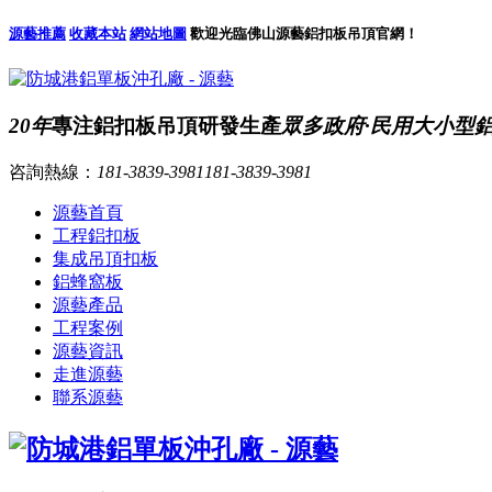
源藝推薦
收藏本站
網站地圖
歡迎光臨佛山源藝鋁扣板吊頂官網！
20年
專注鋁扣板吊頂研發生產
眾多政府·民用大小型
咨詢熱線：
181-3839-3981
181-3839-3981
源藝首頁
工程鋁扣板
集成吊頂扣板
鋁蜂窩板
源藝產品
工程案例
源藝資訊
走進源藝
聯系源藝