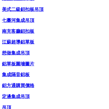
美式二級鋁扣板吊頂
七臺河集成吊頂
南充客廳鋁扣板
江蘇超導鋁單板
想做集成吊頂
鋁單板圍墻圖片
集成隔音鋁板
鋁方通購買價格
定邊集成吊頂
吊頂