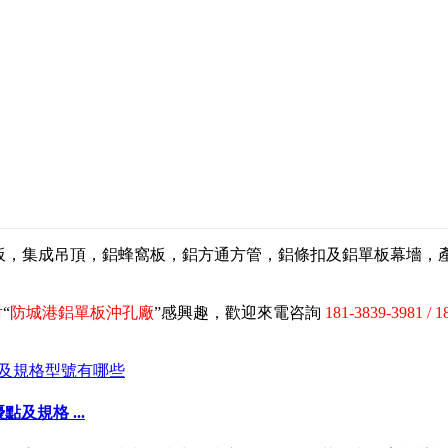
扣板，集成吊頂，鋁蜂窩板，鋁方通方管，鋁條扣及鋁單板幕墻
“
防城港鋁單板沖孔廠
”感興趣，歡迎來電咨詢
181-3839-3981 / 1
規格 ...