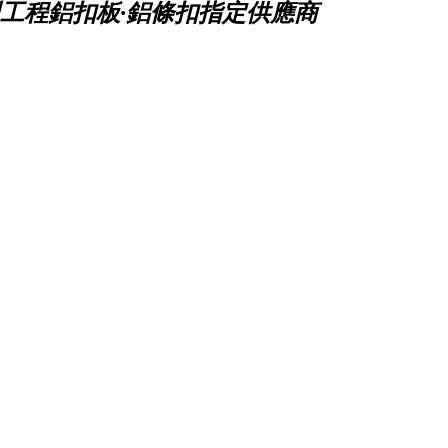
工程鋁扣板·鋁條扣指定供應商