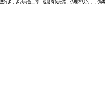
計類型許多，多以純色主導，也是有仿紋路、仿理石紋的，，價錢