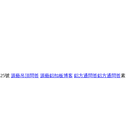
25號
源藝吊頂問答
源藝鋁扣板博客
鋁方通問答
鋁方通問答
素