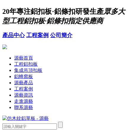
20年
專注鋁扣板·鋁條扣研發生產
眾多大
型工程鋁扣板·鋁條扣指定供應商
產品中心
工程案例
公司簡介
源藝首頁
工程鋁扣板
集成吊頂扣板
鋁蜂窩板
源藝產品
工程案例
源藝資訊
走進源藝
聯系源藝