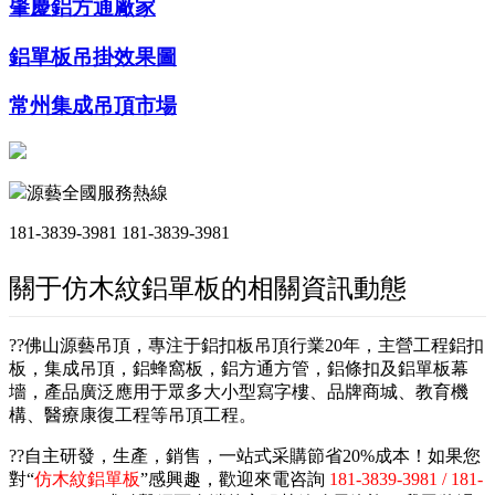
肇慶鋁方通廠家
鋁單板吊掛效果圖
常州集成吊頂市場
源藝全國服務熱線
181-3839-3981
181-3839-3981
關于仿木紋鋁單板的相關資訊動態
??佛山源藝吊頂，專注于鋁扣板吊頂行業20年，主營工程鋁扣
板，集成吊頂，鋁蜂窩板，鋁方通方管，鋁條扣及鋁單板幕
墻，產品廣泛應用于眾多大小型寫字樓、品牌商城、教育機
構、醫療康復工程等吊頂工程。
??自主研發，生產，銷售，一站式采購節省20%成本！如果您
對“
仿木紋鋁單板
”感興趣，歡迎來電咨詢
181-3839-3981 / 181-