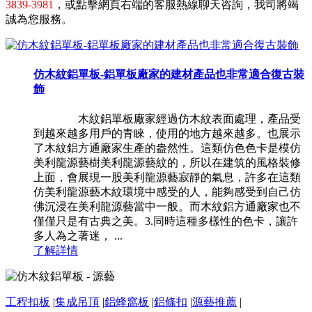
3839-3981
，或點擊網頁右端的客服熱線聊天咨詢，我司將竭
誠為您服務。
仿木紋鋁單板-鋁單板廠家的建材產品也非常適合復古裝
飾
木紋鋁單板廠家經過仿木紋表面處理，產品受
到越來越多用戶的青睞，使用的地方越來越多。也展示
了木紋鋁方通廠家生產的盎然性。這類仿色色卡是模仿
美利龍源藝樹美利龍源藝紋的，所以在建筑的風格裝修
上面，會展現一股美利龍源藝寂靜的氣息，許多在這類
仿美利龍源藝木紋環境中感受的人，能夠感受到自己仿
佛沉浸在美利龍源藝當中一般。而木紋鋁方通廠家也不
僅僅只是有古典之美。3.同時這種多樣性的色卡，讓許
多人為之著迷， ...
了解詳情
工程扣板
|
集成吊頂
|
鋁蜂窩板
|
鋁條扣
|
源藝推薦
|