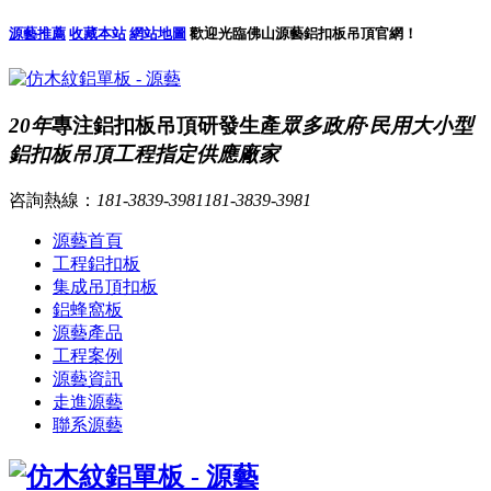
源藝推薦
收藏本站
網站地圖
歡迎光臨佛山源藝鋁扣板吊頂官網！
20年
專注鋁扣板吊頂研發生產
眾多政府·民用大小型
鋁扣板吊頂工程指定供應廠家
咨詢熱線：
181-3839-3981
181-3839-3981
源藝首頁
工程鋁扣板
集成吊頂扣板
鋁蜂窩板
源藝產品
工程案例
源藝資訊
走進源藝
聯系源藝