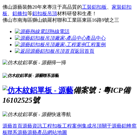
佛山源藝裝飾20年來專注于高品質的
工裝鋁扣板
、
家裝鋁扣
板
、
鋁條扣
等
鋁扣板吊頂
材料研發和生產！
佛山市南海區獅山鎮羅村聯和工業區東區16路9號之三
熱線電話
產品中心
工程案例
返回首頁
掃一掃
聯系源藝
備案號：粵ICP備
16102525號
快速導航
源藝首頁
源藝資訊
工程扣板
工程案例
集成吊頂
關于源藝
鋁蜂窩
板
聯系源藝
源藝產品
網站地圖