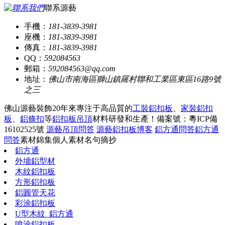
聯系源藝
手機：
181-3839-3981
座機：
181-3839-3981
傳真：
181-3839-3981
QQ：
592084563
郵箱：
592084563@qq.com
地址：
佛山市南海區獅山鎮羅村聯和工業區東區16路9號
之三
佛山源藝裝飾20年來專注于高品質的
工裝鋁扣板
、
家裝鋁扣
板
、
鋁條扣
等
鋁扣板吊頂
材料研發和生產！
備案號：粵ICP備
16102525號
源藝吊頂問答
源藝鋁扣板博客
鋁方通問答
鋁方通
問答
素材錦集
個人素材
名句摘抄
鋁方通
外墻鋁型材
木紋鋁扣板
方形鋁扣板
鋁圓管天花
彩涂鋁扣板
U型木紋_鋁方通
噴涂鋁扣板