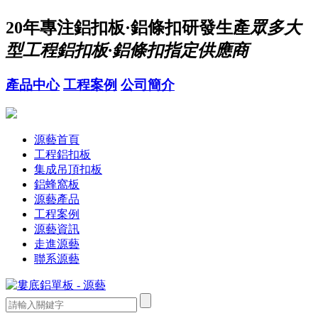
20年
專注鋁扣板·鋁條扣研發生產
眾多大
型工程鋁扣板·鋁條扣指定供應商
產品中心
工程案例
公司簡介
源藝首頁
工程鋁扣板
集成吊頂扣板
鋁蜂窩板
源藝產品
工程案例
源藝資訊
走進源藝
聯系源藝