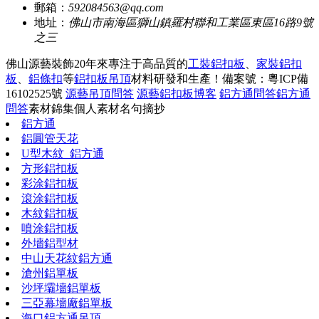
郵箱：
592084563@qq.com
地址：
佛山市南海區獅山鎮羅村聯和工業區東區16路9號
之三
佛山源藝裝飾20年來專注于高品質的
工裝鋁扣板
、
家裝鋁扣
板
、
鋁條扣
等
鋁扣板吊頂
材料研發和生產！
備案號：粵ICP備
16102525號
源藝吊頂問答
源藝鋁扣板博客
鋁方通問答
鋁方通
問答
素材錦集
個人素材
名句摘抄
鋁方通
鋁圓管天花
U型木紋_鋁方通
方形鋁扣板
彩涂鋁扣板
滾涂鋁扣板
木紋鋁扣板
噴涂鋁扣板
外墻鋁型材
中山天花紋鋁方通
滄州鋁單板
沙坪壩墻鋁單板
三亞幕墻廠鋁單板
海口鋁方通吊頂