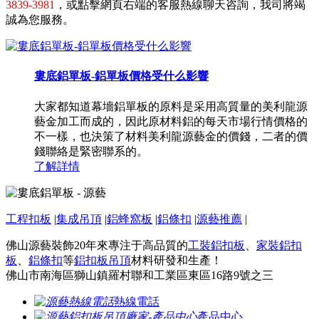
3839-3981
，或點擊網頁右端的客服熱線聊天咨詢，我司將竭
誠為您服務。
婁底鋁單板-鋁單板價格受什么影響
大家都知道幕墻鋁單板的原料是采用高質量的美利龍源
藝金加工而成的，因此原材料鋁的每天市場行情價格的
不一樣，也決策了材料美利龍源藝金的價錢，二者的價
錢聯絡是緊密聯系的。
了解詳情
工程扣板
|
集成吊頂
|
鋁蜂窩板
|
鋁條扣
|
源藝推薦
|
佛山源藝裝飾20年來專注于高品質的
工裝鋁扣板
、
家裝鋁扣
板
、
鋁條扣
等
鋁扣板吊頂
材料研發和生產！
佛山市南海區獅山鎮羅村聯和工業區東區16路9號之三
熱線電話
產品中心