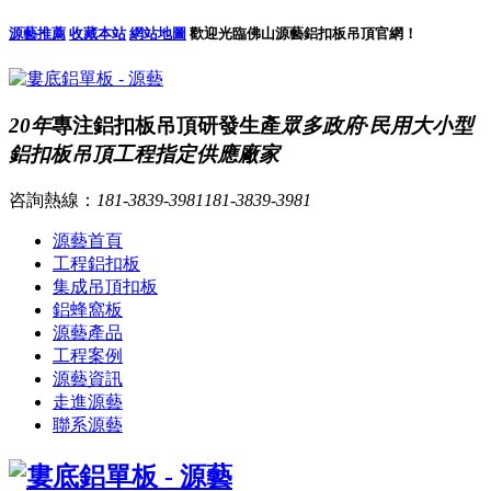
源藝推薦
收藏本站
網站地圖
歡迎光臨佛山源藝鋁扣板吊頂官網！
20年
專注鋁扣板吊頂研發生產
眾多政府·民用大小型
鋁扣板吊頂工程指定供應廠家
咨詢熱線：
181-3839-3981
181-3839-3981
源藝首頁
工程鋁扣板
集成吊頂扣板
鋁蜂窩板
源藝產品
工程案例
源藝資訊
走進源藝
聯系源藝