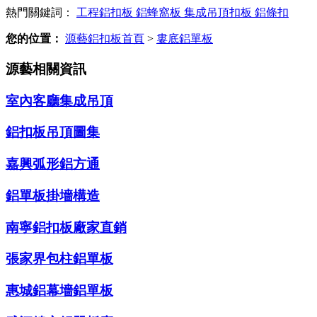
熱門關鍵詞：
工程鋁扣板
鋁蜂窩板
集成吊頂扣板
鋁條扣
您的位置：
源藝鋁扣板首頁
>
婁底鋁單板
源藝相關資訊
室內客廳集成吊頂
鋁扣板吊頂圖集
嘉興弧形鋁方通
鋁單板掛墻構造
南寧鋁扣板廠家直銷
張家界包柱鋁單板
惠城鋁幕墻鋁單板