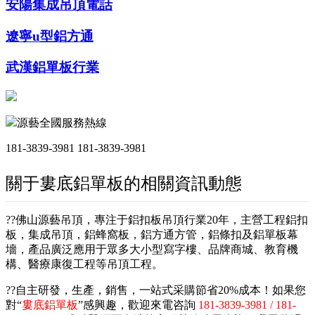
安陽集成吊頂電話
遼寧u型鋁方通
武漢鋁單板行業
源藝全國服務熱線
181-3839-3981
181-3839-3981
關于婁底鋁單板的相關資訊動態
??佛山源藝吊頂，專注于鋁扣板吊頂行業20年，主營工程鋁扣
板，集成吊頂，鋁蜂窩板，鋁方通方管，鋁條扣及鋁單板幕
墻，產品廣泛應用于眾多大小型寫字樓、品牌商城、教育機
構、醫療康復工程等吊頂工程。
??自主研發，生產，銷售，一站式采購節省20%成本！如果您
對“
婁底鋁單板
”感興趣，歡迎來電咨詢
181-3839-3981 / 181-