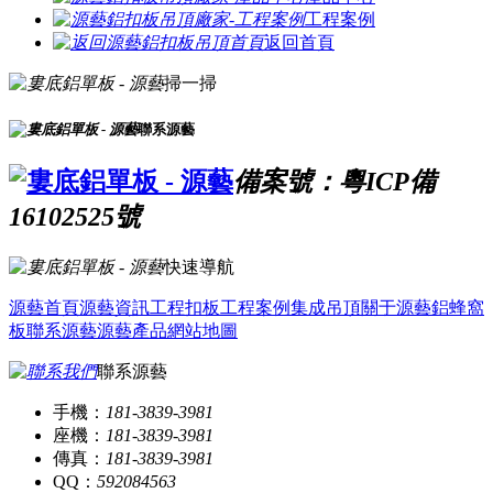
工程案例
返回首頁
掃一掃
聯系源藝
備案號：粵ICP備
16102525號
快速導航
源藝首頁
源藝資訊
工程扣板
工程案例
集成吊頂
關于源藝
鋁蜂窩
板
聯系源藝
源藝產品
網站地圖
聯系源藝
手機：
181-3839-3981
座機：
181-3839-3981
傳真：
181-3839-3981
QQ：
592084563