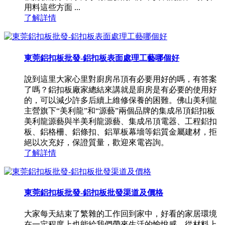
用料這些方面 ...
了解詳情
東莞鋁扣板批發-鋁扣板表面處理工藝哪個好
說到這里大家心里對廚房吊頂有必要用好的嗎，有答案
了嗎？鋁扣板廠家總結來講就是廚房是有必要的使用好
的，可以減少許多后續上維修保養的困難。佛山美利龍
主營旗下“美利龍”和“源藝”兩個品牌的集成吊頂鋁扣板
美利龍源藝與半美利龍源藝、集成吊頂電器、工程鋁扣
板、鋁格柵、鋁條扣、鋁單板幕墻等鋁質金屬建材，拒
絕以次充好，保證質量，歡迎來電咨詢。
了解詳情
東莞鋁扣板批發-鋁扣板批發渠道及價格
大家每天結束了繁雜的工作回到家中，好看的家居環境
在一定程度上也能給我們帶來生活的愉悅感，從材料上