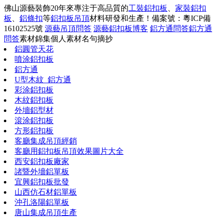
佛山源藝裝飾20年來專注于高品質的
工裝鋁扣板
、
家裝鋁扣
板
、
鋁條扣
等
鋁扣板吊頂
材料研發和生產！
備案號：粵ICP備
16102525號
源藝吊頂問答
源藝鋁扣板博客
鋁方通問答
鋁方通
問答
素材錦集
個人素材
名句摘抄
鋁圓管天花
噴涂鋁扣板
鋁方通
U型木紋_鋁方通
彩涂鋁扣板
木紋鋁扣板
外墻鋁型材
滾涂鋁扣板
方形鋁扣板
客廳集成吊頂經銷
客廳用鋁扣板吊頂效果圖片大全
西安鋁扣板廠家
諸暨外墻鋁單板
宜興鋁扣板批發
山西仿石材鋁單板
沖孔洛陽鋁單板
唐山集成吊頂生產