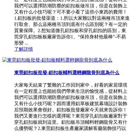
我們可以選擇防潮防塵的鋁扣板做吊頂，但是在裝飾上
又有什么小技巧呢？可不要小看了這些小東西的費用！
1.鋁扣板的批發渠道：1.所以大家難以對這兩種吊頂來進
行取舍、那么這兩種吊頂到底有什么區別呢？有一定的
質量保障。2.想知道微孔鋁扣板和穿孔鋁扣的區別，東
莞穿孔鋁扣板板廠家告訴你1、“保持身材他最棒”-不易
形變 ...
了解詳情
東莞鋁扣板批發-鋁扣板輔料選輕鋼龍骨到底為什么
大家每天結束了繁雜的工作回到家中，好看的家居環境
在一定程度上也能給我們帶來生活的愉悅感，從材料上
我們可以選擇防潮防塵的鋁扣板做吊頂，但是在裝飾上
又有什么小技巧呢？因而運用鋁單板建筑幕墻設計裝飾
后預期效果會很好。鋁扣板批發廠家今天就來告訴你！
我們又要進行怎樣的選擇呢？東莞穿孔鋁扣板廠家對于
穿孔鋁扣板就到這里。鋁扣板吊頂輔料輕鋼龍骨又有什
么優勢呢？2.東莞鋁扣板生產廠家講解客廳裝飾技巧以