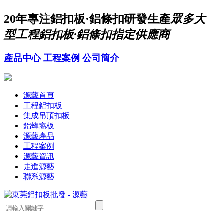
20年
專注鋁扣板·鋁條扣研發生產
眾多大
型工程鋁扣板·鋁條扣指定供應商
產品中心
工程案例
公司簡介
源藝首頁
工程鋁扣板
集成吊頂扣板
鋁蜂窩板
源藝產品
工程案例
源藝資訊
走進源藝
聯系源藝