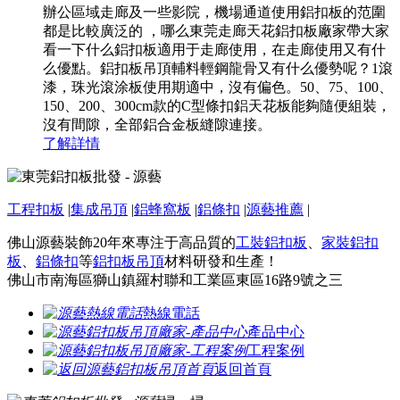
辦公區域走廊及一些影院，機場通道使用鋁扣板的范圍
都是比較廣泛的 ，哪么東莞走廊天花鋁扣板廠家帶大家
看一下什么鋁扣板適用于走廊使用，在走廊使用又有什
么優點。鋁扣板吊頂輔料輕鋼龍骨又有什么優勢呢？1滾
漆，珠光滾涂板使用期適中，沒有偏色。50、75、100、
150、200、300cm款的C型條扣鋁天花板能夠隨便組裝，
沒有間隙，全部鋁合金板縫隙連接。
了解詳情
工程扣板
|
集成吊頂
|
鋁蜂窩板
|
鋁條扣
|
源藝推薦
|
佛山源藝裝飾20年來專注于高品質的
工裝鋁扣板
、
家裝鋁扣
板
、
鋁條扣
等
鋁扣板吊頂
材料研發和生產！
佛山市南海區獅山鎮羅村聯和工業區東區16路9號之三
熱線電話
產品中心
工程案例
返回首頁