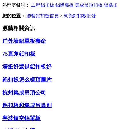
熱門關鍵詞：
工程鋁扣板
鋁蜂窩板
集成吊頂扣板
鋁條扣
您的位置：
源藝鋁扣板首頁
>
東莞鋁扣板批發
源藝相關資訊
戶外墻鋁單板壽命
75直角鋁扣板
墻紙好還是鋁扣板好
鋁扣板怎么樣頂圖片
杭州集成吊頂公司
鋁扣板和集成吊區別
寧波鏤空鋁單板