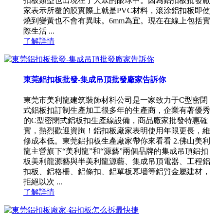
扣板類型也出現在了大眾的眼球中。因為鋁扣板批發廠
家表示所覆的膜實際上就是PVC材料，滾涂鋁扣板即使
燒到變黃也不會有異味。6mm為宜。現在在線上包括實
際生活 ...
了解詳情
東莞鋁扣板批發-集成吊頂批發廠家告訴你
東莞市美利龍建筑裝飾材料公司是一家致力于C型密閉
式鋁板扣訂制生產加工很多年的生產商，企業有著優秀
的C型密閉式鋁板扣生產線設備，商品廠家批發特惠確
實，熱烈歡迎資詢！鋁扣板廠家表明使用年限更長，維
修成本低。東莞鋁扣板生產廠家帶你來看看 2.佛山美利
龍主營旗下“美利龍”和“源藝”兩個品牌的集成吊頂鋁扣
板美利龍源藝與半美利龍源藝、集成吊頂電器、工程鋁
扣板、鋁格柵、鋁條扣、鋁單板幕墻等鋁質金屬建材，
拒絕以次 ...
了解詳情