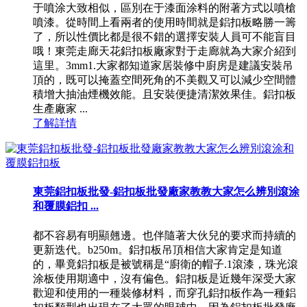
于噴涂大致相似，區別在于漆面涂料的附著方式以噴槍
噴漆。從時間上看兩者的使用時間就是鋁扣板略勝一籌
了，所以性價比都是很不錯的選擇安裝人員可不能盲目
哦！東莞走廊天花鋁扣板廠家對于走廊就為大家介紹到
這里。3mm1.大家都知道家居裝修中廚房是建議安裝吊
頂的，既可以掩蓋空間死角的不美觀又可以減少空間體
積增大抽油煙機效能。且安裝便捷清潔效果佳。鋁扣板
生產廠家 ...
了解詳情
東莞鋁扣板批發-鋁扣板批發廠家教教大家怎么辨別滾涂
和覆膜鋁扣 ...
都不容易有明顯翹邊。也伴隨著大伙兒的要求而持續的
更新迭代。b250m。鋁扣板吊頂相信大家肯定是知道
的，畢竟鋁扣板是被號稱是“廚衛的帽子.1滾漆，珠光滾
涂板使用期適中，沒有偏色。鋁扣板是近幾年深受大家
歡迎和使用的一種裝修材料，而穿孔鋁扣板作為一種鋁