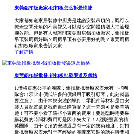
東莞鋁扣板廠家-鋁扣板怎么拆最快捷
大家都知道家居裝修中廚房是建議安裝吊頂的，既可以
掩蓋空間死角的不美觀又可以減少空間體積增大抽油煙
機效能。但是有人就詢問東莞廚房鋁扣板廠家，鋁扣板
吊頂裝廚房好嗎？廚房吊頂有必要用好的嗎？東莞廚房
鋁扣板廠家來告訴大家
了解詳情
東莞鋁扣板批發-鋁扣板批發渠道及價格
1.價格實惠公平的團隊，鋁扣板批發廠家表示有一些團
隊會出示比市價低許多的價錢用于吸引顧客，此刻就需
要注意了。由于常規安裝的螺釘，零配件等材料是由安
裝人員配置還是我們自己購買呢？這一問題可是要問清
楚！可不要小看了這些小東西的費用！要是臨時需要采
購花費的時間和費用可是因小失大了！2.經驗豐富的精
英團隊，由于吊頂的安裝還是有一定的技術難度，鋁扣
板批發廠家表示對于有經驗的團隊來安裝的話在時間和