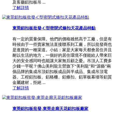
及客廳鋁扣板吊 ...
了解詳情
東莞鋁扣板批發-C型密閉式條扣天花產品特點
有一定的質量保障。他們的價格雖然高于工廠，但是有
時候由于一些賣家無法直接聯系到工廠，所以批發商也
是進貨的一種渠道。小結：家是大家每天都會居住并且
耐以生活的地方，一個好的居住環境不僅能給人帶來巨
大的安全感同時也能讓大家無后顧之憂。吊頂人工費多
少錢一平呢？佛山美利龍主營旗下“美利龍”和“源藝”兩
個品牌的集成吊頂鋁扣板成品與半成品、集成吊頂電
器、工程鋁扣板、鋁格柵、鋁條扣、鋁單板幕墻等鋁質
金屬建材，拒絕 ...
了解詳情
東莞鋁扣板批發-東莞走廊天花鋁扣板廠家