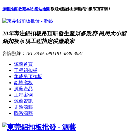
源藝推薦
收藏本站
網站地圖
歡迎光臨佛山源藝鋁扣板吊頂官網！
20年
專注鋁扣板吊頂研發生產
眾多政府·民用大小型
鋁扣板吊頂工程指定供應廠家
咨詢熱線：
181-3839-3981
181-3839-3981
源藝首頁
工程鋁扣板
集成吊頂扣板
鋁蜂窩板
源藝產品
工程案例
源藝資訊
走進源藝
聯系源藝