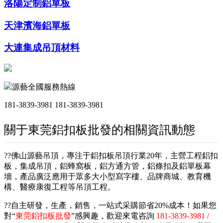
洛陽定制鋁單板
天津濱海鋁單板
大連集成吊頂材料
源藝全國服務熱線
181-3839-3981
181-3839-3981
關于東莞鋁扣板批發的相關資訊動態
??佛山源藝吊頂，專注于鋁扣板吊頂行業20年，主營工程鋁扣
板，集成吊頂，鋁蜂窩板，鋁方通方管，鋁條扣及鋁單板幕
墻，產品廣泛應用于眾多大小型寫字樓、品牌商城、教育機
構、醫療康復工程等吊頂工程。
??自主研發，生產，銷售，一站式采購節省20%成本！如果您
對“
東莞鋁扣板批發
”感興趣，歡迎來電咨詢
181-3839-3981 /