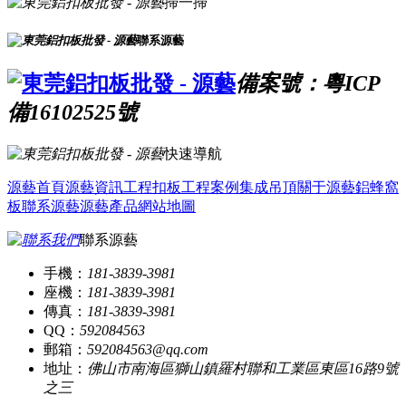
掃一掃
聯系源藝
備案號：粵ICP
備16102525號
快速導航
源藝首頁
源藝資訊
工程扣板
工程案例
集成吊頂
關于源藝
鋁蜂窩
板
聯系源藝
源藝產品
網站地圖
聯系源藝
手機：
181-3839-3981
座機：
181-3839-3981
傳真：
181-3839-3981
QQ：
592084563
郵箱：
592084563@qq.com
地址：
佛山市南海區獅山鎮羅村聯和工業區東區16路9號
之三