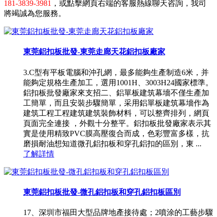
181-3839-3981
，或點擊網頁右端的客服熱線聊天咨詢，我司
將竭誠為您服務。
東莞鋁扣板批發-東莞走廊天花鋁扣板廠家
3.C型有平板電腦和沖孔網，最多能夠生產制造6米，并
能夠定規格生產加工，選用1001H、3003H24國家標準。
鋁扣板批發廠家來支招二、鋁單板建筑幕墻不僅生產加
工簡單，而且安裝步驟簡單，采用鋁單板建筑幕墻作為
建筑工程工程建筑建筑裝飾材料，可以整齊排列，網頁
頁面完全連接 ，外觀十分整平。鋁扣板批發廠家表示其
實是使用精致PVC膜高壓復合而成，色彩豐富多樣，抗
磨損耐油想知道微孔鋁扣板和穿孔鋁扣的區別，東 ...
了解詳情
東莞鋁扣板批發-微孔鋁扣板和穿孔鋁扣板區別
17、深圳市福田大型品牌地產接待處；2噴涂的工藝步驟