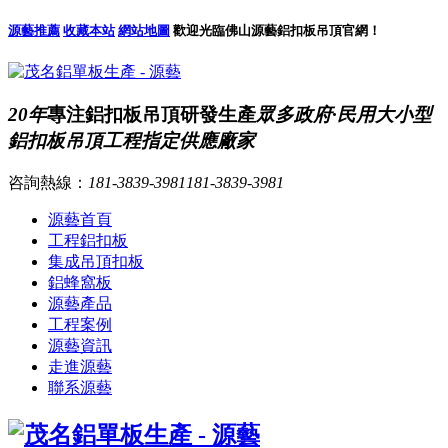
源藝推薦
收藏本站
網站地圖
歡迎光臨佛山源藝鋁扣板吊頂官網！
20年
專注鋁扣板吊頂研發生產
眾多政府·民用大小型
鋁扣板吊頂工程指定供應廠家
咨詢熱線：
181-3839-3981
181-3839-3981
源藝首頁
工程鋁扣板
集成吊頂扣板
鋁蜂窩板
源藝產品
工程案例
源藝資訊
走進源藝
聯系源藝