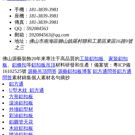
手機：
181-3839-3981
座機：
181-3839-3981
傳真：
181-3839-3981
QQ：
592084563
郵箱：
592084563@qq.com
地址：
佛山市南海區獅山鎮羅村聯和工業區東區16路9號
之三
佛山源藝裝飾20年來專注于高品質的
工裝鋁扣板
、
家裝鋁扣
板
、
鋁條扣
等
鋁扣板吊頂
材料研發和生產！
備案號：粵ICP備
16102525號
源藝吊頂問答
源藝鋁扣板博客
鋁方通問答
鋁方通
問答
素材錦集
個人素材
名句摘抄
鋁方通
U型木紋_鋁方通
方形鋁扣板
滾涂鋁扣板
外墻鋁型材
彩涂鋁扣板
鋁圓管天花
木紋鋁扣板
噴涂鋁扣板