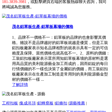
181-3839-3981
，或點擊網頁右端的客服熱線聊天咨詢，我司
將竭誠為您服務。
茂名鋁單板生產-鋁單板幕墻的價格
1、品牌不一價格不一：鋁單板的品牌的也會影響其價
格。雖說不是品牌越好的鋁單板就越是優質，但是工裝
鋁扣板廠家表示知名品牌相對的就表示具有一定的可信
賴度及保障。當然價格也就高低不一。2、原料的價錢：
工裝鋁扣板廠家表示眾所周知鋁單板幕墻的原材料是選
用高品質的美利龍源藝金加工而成的，因而鋁錠的每日
行情價錢的不一樣也決策了金屬鋁的價錢，而工裝鋁扣
板廠家表示在生產加工制造是常用到的美利龍源藝金型
材的價錢不一樣 ...
了解詳情
工程扣板
|
集成吊頂
|
鋁蜂窩板
|
鋁條扣
|
源藝推薦
|