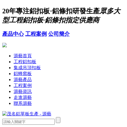
20年
專注鋁扣板·鋁條扣研發生產
眾多大
型工程鋁扣板·鋁條扣指定供應商
產品中心
工程案例
公司簡介
源藝首頁
工程鋁扣板
集成吊頂扣板
鋁蜂窩板
源藝產品
工程案例
源藝資訊
走進源藝
聯系源藝