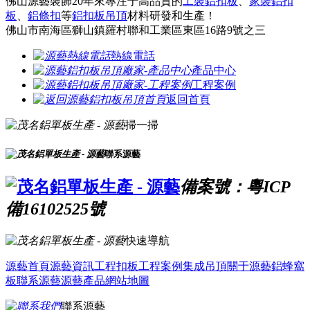
佛山源藝裝飾20年來專注于高品質的
工裝鋁扣板
、
家裝鋁扣
板
、
鋁條扣
等
鋁扣板吊頂
材料研發和生產！
佛山市南海區獅山鎮羅村聯和工業區東區16路9號之三
熱線電話
產品中心
工程案例
返回首頁
掃一掃
聯系源藝
備案號：粵ICP
備16102525號
快速導航
源藝首頁
源藝資訊
工程扣板
工程案例
集成吊頂
關于源藝
鋁蜂窩
板
聯系源藝
源藝產品
網站地圖
聯系源藝