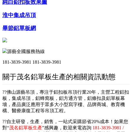
純白鋁扣板效果圖
淮中集成吊頂
畢節鋁單板網
源藝全國服務熱線
181-3839-3981
181-3839-3981
關于茂名鋁單板生產的相關資訊動態
??佛山源藝吊頂，專注于鋁扣板吊頂行業20年，主營工程鋁扣
板，集成吊頂，鋁蜂窩板，鋁方通方管，鋁條扣及鋁單板幕
墻，產品廣泛應用于眾多大小型寫字樓、品牌商城、教育機
構、醫療康復工程等吊頂工程。
??自主研發，生產，銷售，一站式采購節省20%成本！如果您
對“
茂名鋁單板生產
”感興趣，歡迎來電咨詢
181-3839-3981 /