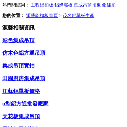
熱門關鍵詞：
工程鋁扣板
鋁蜂窩板
集成吊頂扣板
鋁條扣
您的位置：
源藝鋁扣板首頁
>
茂名鋁單板生產
源藝相關資訊
彩色集成吊頂
仿木色鋁方通吊頂
集成吊頂實拍
田園廚房集成吊頂
江蘇鋁單板價格
u型鋁方通批發廠家
天花板集成吊頂