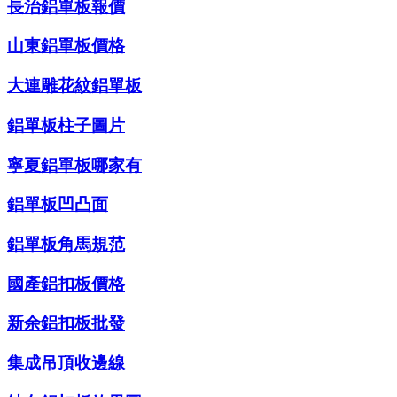
長治鋁單板報價
山東鋁單板價格
大連雕花紋鋁單板
鋁單板柱子圖片
寧夏鋁單板哪家有
鋁單板凹凸面
鋁單板角馬規范
國產鋁扣板價格
新余鋁扣板批發
集成吊頂收邊線