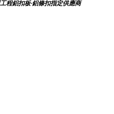
工程鋁扣板·鋁條扣指定供應商