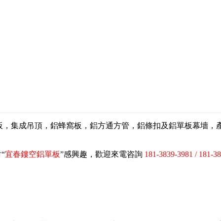
扣板，集成吊頂，鋁蜂窩板，鋁方通方管，鋁條扣及鋁單板幕墻
“
宜春鏤空鋁單板
”感興趣，歡迎來電咨詢
181-3839-3981 / 181-3