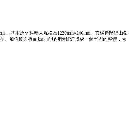
，.基本原材料較大規格為1220mm×240mm。其構造關鍵由鋁
型。加強筋與板面后面的焊接螺釘連接成一個堅固的整體，大