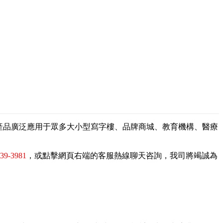
，產品廣泛應用于眾多大小型寫字樓、品牌商城、教育機構、醫療
839-3981
，或點擊網頁右端的客服熱線聊天咨詢，我司將竭誠為