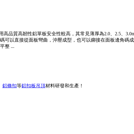
品質高韌性鋁單板安全性較高，其常見薄厚為2.0、2.5、3.0mm
碼可以直接從面板彎曲，沖壓成型，也可以鉚接在面板邊角碼成
 ...
、
鋁條扣
等
鋁扣板吊頂
材料研發和生產！