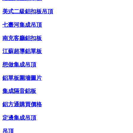
美式二級鋁扣板吊頂
七臺河集成吊頂
南充客廳鋁扣板
江蘇超導鋁單板
想做集成吊頂
鋁單板圍墻圖片
集成隔音鋁板
鋁方通購買價格
定邊集成吊頂
吊頂