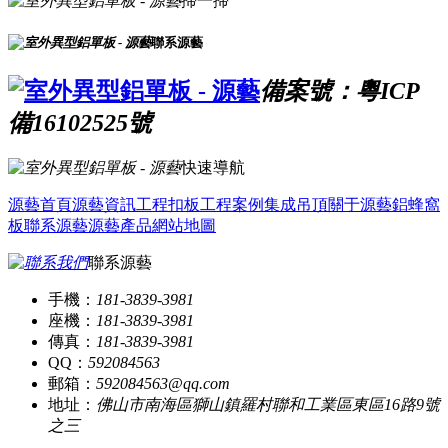
掃一掃
聯系源藝
備案號：粵ICP
備16102525號
快速導航
源藝首頁
源藝資訊
工程扣板
工程案例
集成吊頂
關于源藝
鋁蜂窩
板
聯系源藝
源藝產品
網站地圖
聯系源藝
手機：
181-3839-3981
座機：
181-3839-3981
傳真：
181-3839-3981
QQ：
592084563
郵箱：
592084563@qq.com
地址：
佛山市南海區獅山鎮羅村聯和工業區東區16路9號
之三