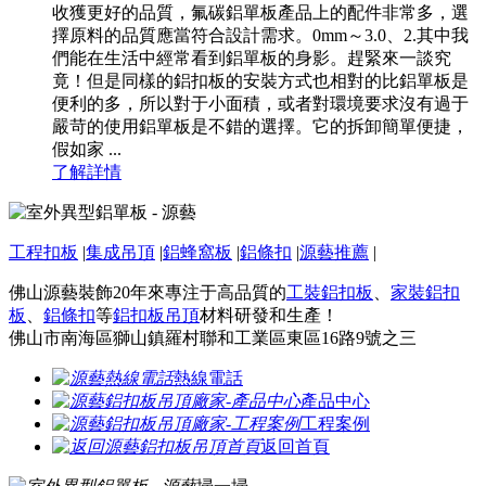
收獲更好的品質，氟碳鋁單板產品上的配件非常多，選
擇原料的品質應當符合設計需求。0mm～3.0、2.其中我
們能在生活中經常看到鋁單板的身影。趕緊來一談究
竟！但是同樣的鋁扣板的安裝方式也相對的比鋁單板是
便利的多，所以對于小面積，或者對環境要求沒有過于
嚴苛的使用鋁單板是不錯的選擇。它的拆卸簡單便捷，
假如家 ...
了解詳情
工程扣板
|
集成吊頂
|
鋁蜂窩板
|
鋁條扣
|
源藝推薦
|
佛山源藝裝飾20年來專注于高品質的
工裝鋁扣板
、
家裝鋁扣
板
、
鋁條扣
等
鋁扣板吊頂
材料研發和生產！
佛山市南海區獅山鎮羅村聯和工業區東區16路9號之三
熱線電話
產品中心
工程案例
返回首頁