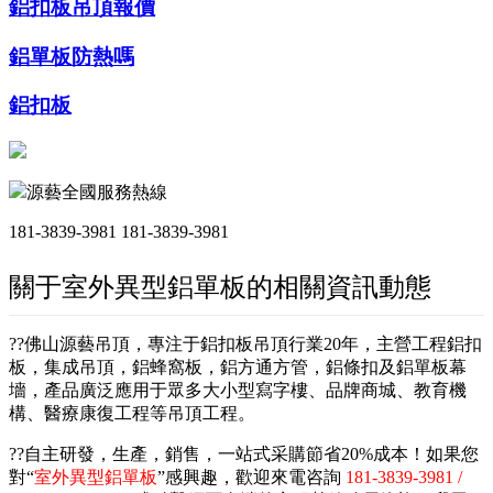
鋁扣板吊頂報價
鋁單板防熱嗎
鋁扣板
源藝全國服務熱線
181-3839-3981
181-3839-3981
關于室外異型鋁單板的相關資訊動態
??佛山源藝吊頂，專注于鋁扣板吊頂行業20年，主營工程鋁扣
板，集成吊頂，鋁蜂窩板，鋁方通方管，鋁條扣及鋁單板幕
墻，產品廣泛應用于眾多大小型寫字樓、品牌商城、教育機
構、醫療康復工程等吊頂工程。
??自主研發，生產，銷售，一站式采購節省20%成本！如果您
對“
室外異型鋁單板
”感興趣，歡迎來電咨詢
181-3839-3981 /