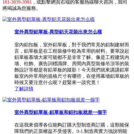
181-3839-3981
，或點擊網頁右端的客服熱線聊天咨詢，我司
將竭誠為您服務。
室外異型鋁單板-異型鋁天花裝出來怎么樣
室內鋁扣板，室外鋁單板，對于我們常見的鋁制建材而
言，鋁單板是在工程裝修中較為常用的材料。要單說起
鋁單板慕墻大家可能都不是非常了解。像是工程建筑內
墻、柱飾、廣告詞標識牌、房間內異型裝修吊頂等的裝
飾設計等都是有鋁單板的蹤影！今天我們就來講講鋁單
板室內外常用的規格尺寸有哪些，在使用幕墻鋁單板的
時候又要注意什么呢？趕緊來一談究竟！
了解詳情
室外異型鋁單板-鋁單板和鋁扣板就差一個字
在這我來倡導各位能夠訂購大型制造商訂購，這類能保
障我們的正當權益不受侵害。0-1.制造商實力強說明能