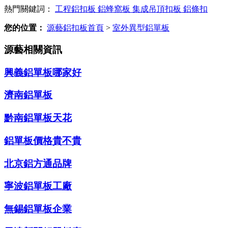
熱門關鍵詞：
工程鋁扣板
鋁蜂窩板
集成吊頂扣板
鋁條扣
您的位置：
源藝鋁扣板首頁
>
室外異型鋁單板
源藝相關資訊
興義鋁單板哪家好
濟南鋁單板
黔南鋁單板天花
鋁單板價格貴不貴
北京鋁方通品牌
寧波鋁單板工廠
無錫鋁單板企業