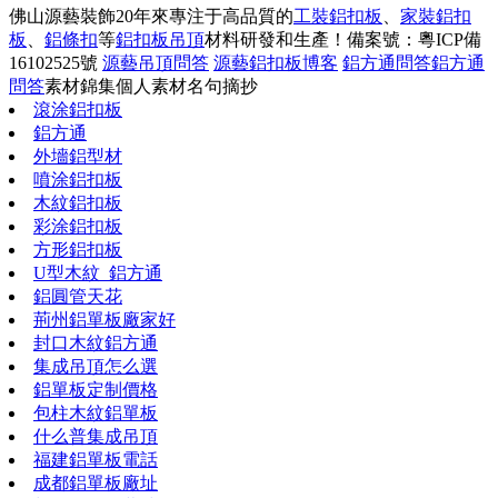
佛山源藝裝飾20年來專注于高品質的
工裝鋁扣板
、
家裝鋁扣
板
、
鋁條扣
等
鋁扣板吊頂
材料研發和生產！
備案號：粵ICP備
16102525號
源藝吊頂問答
源藝鋁扣板博客
鋁方通問答
鋁方通
問答
素材錦集
個人素材
名句摘抄
滾涂鋁扣板
鋁方通
外墻鋁型材
噴涂鋁扣板
木紋鋁扣板
彩涂鋁扣板
方形鋁扣板
U型木紋_鋁方通
鋁圓管天花
荊州鋁單板廠家好
封口木紋鋁方通
集成吊頂怎么選
鋁單板定制價格
包柱木紋鋁單板
什么普集成吊頂
福建鋁單板電話
成都鋁單板廠址