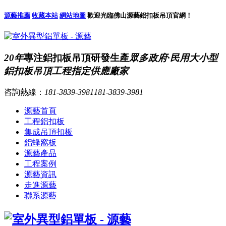
源藝推薦
收藏本站
網站地圖
歡迎光臨佛山源藝鋁扣板吊頂官網！
20年
專注鋁扣板吊頂研發生產
眾多政府·民用大小型
鋁扣板吊頂工程指定供應廠家
咨詢熱線：
181-3839-3981
181-3839-3981
源藝首頁
工程鋁扣板
集成吊頂扣板
鋁蜂窩板
源藝產品
工程案例
源藝資訊
走進源藝
聯系源藝