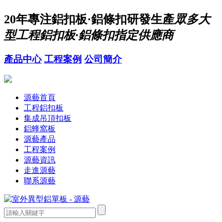
20年
專注鋁扣板·鋁條扣研發生產
眾多大
型工程鋁扣板·鋁條扣指定供應商
產品中心
工程案例
公司簡介
源藝首頁
工程鋁扣板
集成吊頂扣板
鋁蜂窩板
源藝產品
工程案例
源藝資訊
走進源藝
聯系源藝