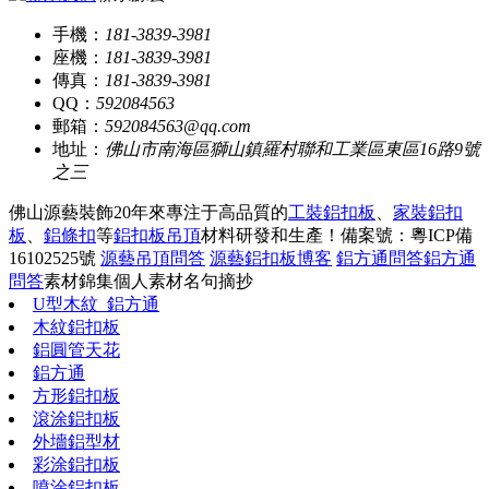
手機：
181-3839-3981
座機：
181-3839-3981
傳真：
181-3839-3981
QQ：
592084563
郵箱：
592084563@qq.com
地址：
佛山市南海區獅山鎮羅村聯和工業區東區16路9號
之三
佛山源藝裝飾20年來專注于高品質的
工裝鋁扣板
、
家裝鋁扣
板
、
鋁條扣
等
鋁扣板吊頂
材料研發和生產！
備案號：粵ICP備
16102525號
源藝吊頂問答
源藝鋁扣板博客
鋁方通問答
鋁方通
問答
素材錦集
個人素材
名句摘抄
U型木紋_鋁方通
木紋鋁扣板
鋁圓管天花
鋁方通
方形鋁扣板
滾涂鋁扣板
外墻鋁型材
彩涂鋁扣板
噴涂鋁扣板