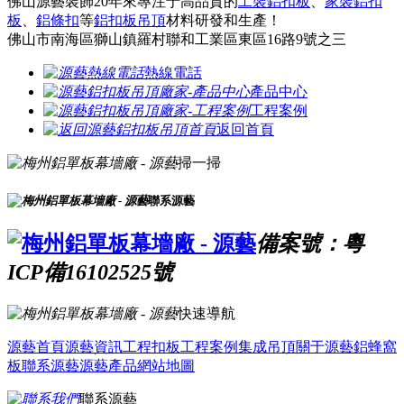
佛山源藝裝飾20年來專注于高品質的
工裝鋁扣板
、
家裝鋁扣
板
、
鋁條扣
等
鋁扣板吊頂
材料研發和生產！
佛山市南海區獅山鎮羅村聯和工業區東區16路9號之三
熱線電話
產品中心
工程案例
返回首頁
掃一掃
聯系源藝
備案號：粵
ICP備16102525號
快速導航
源藝首頁
源藝資訊
工程扣板
工程案例
集成吊頂
關于源藝
鋁蜂窩
板
聯系源藝
源藝產品
網站地圖
聯系源藝