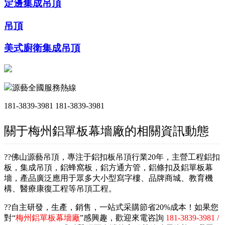
定邊集成吊頂
吊頂
美式廚衛集成吊頂
源藝全國服務熱線
181-3839-3981
181-3839-3981
關于梅州鋁單板幕墻廠的相關資訊動態
??佛山源藝吊頂，專注于鋁扣板吊頂行業20年，主營工程鋁扣
板，集成吊頂，鋁蜂窩板，鋁方通方管，鋁條扣及鋁單板幕
墻，產品廣泛應用于眾多大小型寫字樓、品牌商城、教育機
構、醫療康復工程等吊頂工程。
??自主研發，生產，銷售，一站式采購節省20%成本！如果您
對“
梅州鋁單板幕墻廠
”感興趣，歡迎來電咨詢
181-3839-3981 /