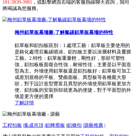
181-3839-3981
，或點擊網頁右端的客服熱線聊天咨詢，我司
將竭誠為您服務。
梅州鋁單板幕墻廠-了解氟碳鋁單板幕墻的特性
鋁單板和鋁扣板區別：1.處理工藝：鋁單板主要使用的
是鉻化處理后氟碳噴涂。鋁扣板主要以涂層材料及覆膜
工藝。2.特性：鋁單板重量輕，剛性好，形狀可塑性
強，鋁扣板板面復合性強，耐候性佳，主要是以平面造
型為主。外墻使用鋁單板還是鋁扣板好：鋁單板可加工
成差別規格的平板、雙曲面板、異型板等各種龐大形
狀，對于設計造型豐富且異型的外墻使用鋁單板更加方
便。鋁扣板的安裝拆卸就更為的便捷，對于平面型的外
墻是更方便的選擇
了解詳情
工程扣板
|
集成吊頂
|
鋁蜂窩板
|
鋁條扣
|
源藝推薦
|