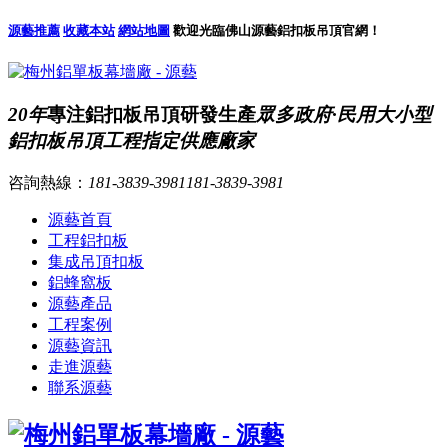
源藝推薦
收藏本站
網站地圖
歡迎光臨佛山源藝鋁扣板吊頂官網！
20年
專注鋁扣板吊頂研發生產
眾多政府·民用大小型
鋁扣板吊頂工程指定供應廠家
咨詢熱線：
181-3839-3981
181-3839-3981
源藝首頁
工程鋁扣板
集成吊頂扣板
鋁蜂窩板
源藝產品
工程案例
源藝資訊
走進源藝
聯系源藝