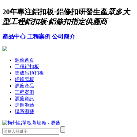
20年
專注鋁扣板·鋁條扣研發生產
眾多大
型工程鋁扣板·鋁條扣指定供應商
產品中心
工程案例
公司簡介
源藝首頁
工程鋁扣板
集成吊頂扣板
鋁蜂窩板
源藝產品
工程案例
源藝資訊
走進源藝
聯系源藝