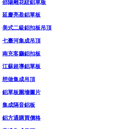
邵陽雕花紋鋁單板
延慶亮盈鋁單板
美式二級鋁扣板吊頂
七臺河集成吊頂
南充客廳鋁扣板
江蘇超導鋁單板
想做集成吊頂
鋁單板圍墻圖片
集成隔音鋁板
鋁方通購買價格