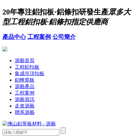
20年
專注鋁扣板·鋁條扣研發生產
眾多大
型工程鋁扣板·鋁條扣指定供應商
產品中心
工程案例
公司簡介
源藝首頁
工程鋁扣板
集成吊頂扣板
鋁蜂窩板
源藝產品
工程案例
源藝資訊
走進源藝
聯系源藝