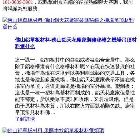
181-3839-3981
，或點擊網頁右端的客服熱線聊天咨詢，我司
將竭誠為您服務。
佛山鋁單板材料-佛山鋁天花廠家裝修秘籍之機場吊頂材
料選什么
這一課一、鋁扣板其中的鎂鋁或者猛鋁合金居中。那么
除了鋁格柵還有什么格柵材料呢？在現在快速發展的社
會，機場作為現在速度難以美利龍源藝的交通工具，各
地也是修建起多座機場，佛山鋁天花廠家表示不論在機
場室內吊頂，通道走廊還是機場的室外幕墻。塑鋼板：
這也是一種一塑料為基材而制成的，鋁天花廠家但是性
能不穩定，所以受眾不廣3.回收鋁，又名垃圾鋁。但是
由于原材料為木質，所以在防火方面就稍顯欠缺。廚衛
吊頂常見材料佛 ...
了解詳情