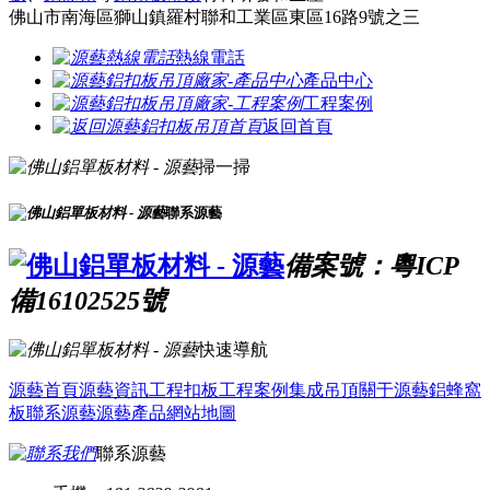
佛山市南海區獅山鎮羅村聯和工業區東區16路9號之三
熱線電話
產品中心
工程案例
返回首頁
掃一掃
聯系源藝
備案號：粵ICP
備16102525號
快速導航
源藝首頁
源藝資訊
工程扣板
工程案例
集成吊頂
關于源藝
鋁蜂窩
板
聯系源藝
源藝產品
網站地圖
聯系源藝