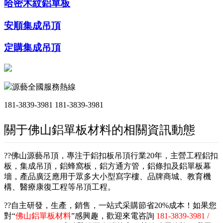
哈密木紋鋁單板
安順集成吊頂
定購集成吊頂
源藝全國服務熱線
181-3839-3981
181-3839-3981
關于佛山鋁單板材料的相關資訊動態
??佛山源藝吊頂，專注于鋁扣板吊頂行業20年，主營工程鋁扣
板，集成吊頂，鋁蜂窩板，鋁方通方管，鋁條扣及鋁單板幕
墻，產品廣泛應用于眾多大小型寫字樓、品牌商城、教育機
構、醫療康復工程等吊頂工程。
??自主研發，生產，銷售，一站式采購節省20%成本！如果您
對“
佛山鋁單板材料
”感興趣，歡迎來電咨詢
181-3839-3981 /