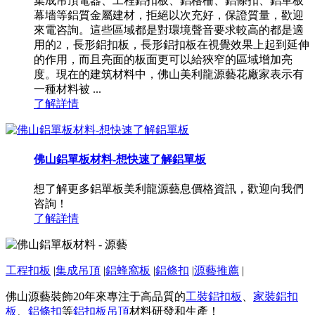
集成吊頂電器、工程鋁扣板、鋁格柵、鋁條扣、鋁單板
幕墻等鋁質金屬建材，拒絕以次充好，保證質量，歡迎
來電咨詢。這些區域都是對環境聲音要求較高的都是適
用的2，長形鋁扣板，長形鋁扣板在視覺效果上起到延伸
的作用，而且亮面的板面更可以給狹窄的區域增加亮
度。現在的建筑材料中，佛山美利龍源藝花廠家表示有
一種材料被 ...
了解詳情
佛山鋁單板材料-想快速了解鋁單板
想了解更多鋁單板美利龍源藝息價格資訊，歡迎向我們
咨詢！
了解詳情
工程扣板
|
集成吊頂
|
鋁蜂窩板
|
鋁條扣
|
源藝推薦
|
佛山源藝裝飾20年來專注于高品質的
工裝鋁扣板
、
家裝鋁扣
板
、
鋁條扣
等
鋁扣板吊頂
材料研發和生產！