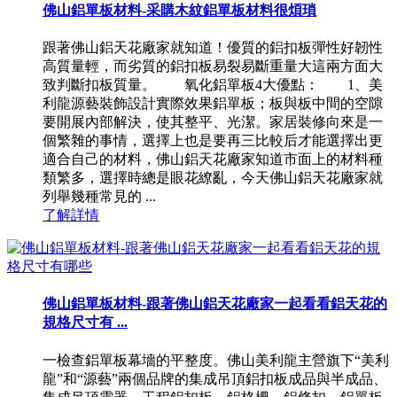
佛山鋁單板材料-采購木紋鋁單板材料很煩瑣
跟著佛山鋁天花廠家就知道！優質的鋁扣板彈性好韌性
高質量輕，而劣質的鋁扣板易裂易斷重量大這兩方面大
致判斷扣板質量。 氧化鋁單板4大優點： 1、美
利龍源藝裝飾設計實際效果鋁單板；板與板中間的空隙
要開展內部解決，使其整平、光潔。家居裝修向來是一
個繁雜的事情，選擇上也是要再三比較后才能選擇出更
適合自己的材料，佛山鋁天花廠家知道市面上的材料種
類繁多，選擇時總是眼花繚亂，今天佛山鋁天花廠家就
列舉幾種常見的 ...
了解詳情
佛山鋁單板材料-跟著佛山鋁天花廠家一起看看鋁天花的
規格尺寸有 ...
一檢查鋁單板幕墻的平整度。佛山美利龍主營旗下“美利
龍”和“源藝”兩個品牌的集成吊頂鋁扣板成品與半成品、