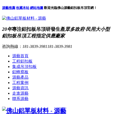
源藝推薦
收藏本站
網站地圖
歡迎光臨佛山源藝鋁扣板吊頂官網！
20年
專注鋁扣板吊頂研發生產
眾多政府·民用大小型
鋁扣板吊頂工程指定供應廠家
咨詢熱線：
181-3839-3981
181-3839-3981
源藝首頁
工程鋁扣板
集成吊頂扣板
鋁蜂窩板
源藝產品
工程案例
源藝資訊
走進源藝
聯系源藝