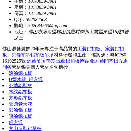
手機：
181-3839-3981
座機：
181-3839-3981
傳真：
181-3839-3981
QQ：
592084563
郵箱：
592084563@qq.com
地址：
佛山市南海區獅山鎮羅村聯和工業區東區16路9號
之三
佛山源藝裝飾20年來專注于高品質的
工裝鋁扣板
、
家裝鋁扣
板
、
鋁條扣
等
鋁扣板吊頂
材料研發和生產！
備案號：粵ICP備
16102525號
源藝吊頂問答
源藝鋁扣板博客
鋁方通問答
鋁方通
問答
素材錦集
個人素材
名句摘抄
滾涂鋁扣板
U型木紋_鋁方通
外墻鋁型材
木紋鋁扣板
方形鋁扣板
鋁圓管天花
彩涂鋁扣板
噴涂鋁扣板
鋁方通
文山造型鋁單板