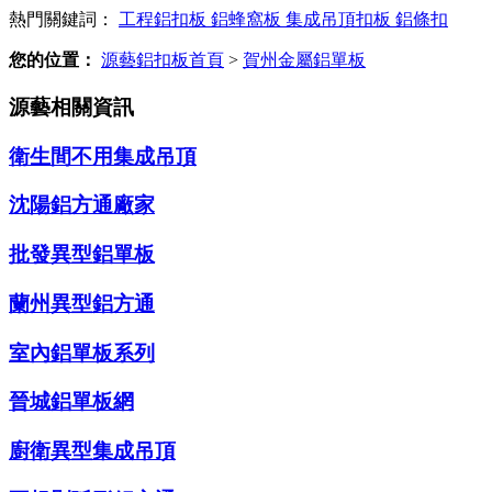
熱門關鍵詞：
工程鋁扣板
鋁蜂窩板
集成吊頂扣板
鋁條扣
您的位置：
源藝鋁扣板首頁
>
賀州金屬鋁單板
源藝相關資訊
衛生間不用集成吊頂
沈陽鋁方通廠家
批發異型鋁單板
蘭州異型鋁方通
室內鋁單板系列
晉城鋁單板網
廚衛異型集成吊頂