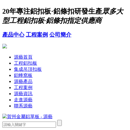
20年
專注鋁扣板·鋁條扣研發生產
眾多大
型工程鋁扣板·鋁條扣指定供應商
產品中心
工程案例
公司簡介
源藝首頁
工程鋁扣板
集成吊頂扣板
鋁蜂窩板
源藝產品
工程案例
源藝資訊
走進源藝
聯系源藝