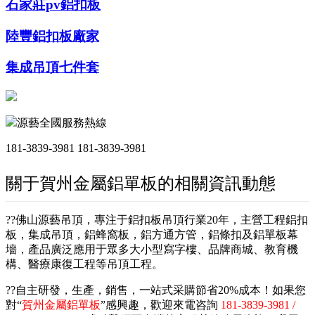
石家莊pv鋁扣板
陸豐鋁扣板廠家
集成吊頂七件套
源藝全國服務熱線
181-3839-3981
181-3839-3981
關于賀州金屬鋁單板的相關資訊動態
??佛山源藝吊頂，專注于鋁扣板吊頂行業20年，主營工程鋁扣
板，集成吊頂，鋁蜂窩板，鋁方通方管，鋁條扣及鋁單板幕
墻，產品廣泛應用于眾多大小型寫字樓、品牌商城、教育機
構、醫療康復工程等吊頂工程。
??自主研發，生產，銷售，一站式采購節省20%成本！如果您
對“
賀州金屬鋁單板
”感興趣，歡迎來電咨詢
181-3839-3981 /