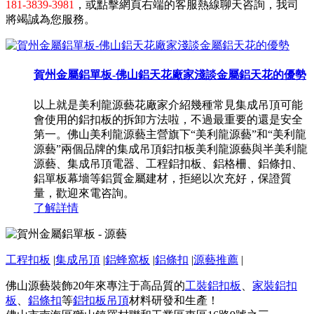
181-3839-3981
，或點擊網頁右端的客服熱線聊天咨詢，我司
將竭誠為您服務。
賀州金屬鋁單板-佛山鋁天花廠家淺談金屬鋁天花的優勢
以上就是美利龍源藝花廠家介紹幾種常見集成吊頂可能
會使用的鋁扣板的拆卸方法啦，不過最重要的還是安全
第一。佛山美利龍源藝主營旗下“美利龍源藝”和“美利龍
源藝”兩個品牌的集成吊頂鋁扣板美利龍源藝與半美利龍
源藝、集成吊頂電器、工程鋁扣板、鋁格柵、鋁條扣、
鋁單板幕墻等鋁質金屬建材，拒絕以次充好，保證質
量，歡迎來電咨詢。
了解詳情
工程扣板
|
集成吊頂
|
鋁蜂窩板
|
鋁條扣
|
源藝推薦
|
佛山源藝裝飾20年來專注于高品質的
工裝鋁扣板
、
家裝鋁扣
板
、
鋁條扣
等
鋁扣板吊頂
材料研發和生產！