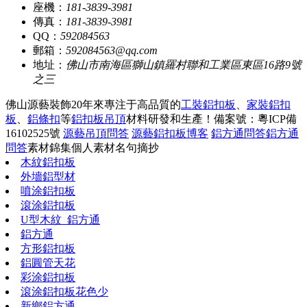
座機：
181-3839-3981
傳真：
181-3839-3981
QQ：
592084563
郵箱：
592084563@qq.com
地址：
佛山市南海區獅山鎮羅村聯和工業區東區16路9號
之三
佛山源藝裝飾20年來專注于高品質的
工裝鋁扣板
、
家裝鋁扣
板
、
鋁條扣
等
鋁扣板吊頂
材料研發和生產！
備案號：粵ICP備
16102525號
源藝吊頂問答
源藝鋁扣板博客
鋁方通問答
鋁方通
問答
素材錦集
個人素材
名句摘抄
木紋鋁扣板
外墻鋁型材
噴涂鋁扣板
滾涂鋁扣板
U型木紋_鋁方通
鋁方通
方形鋁扣板
鋁圓管天花
彩涂鋁扣板
滾涂鋁扣板花色少
新鄉鋁方通