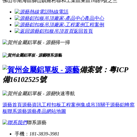
佛山市南海區獅山鎮羅村聯和工業區東區16路9號之三
熱線電話
產品中心
工程案例
返回首頁
掃一掃
聯系源藝
備案號：粵ICP
備16102525號
快速導航
源藝首頁
源藝資訊
工程扣板
工程案例
集成吊頂
關于源藝
鋁蜂窩
板
聯系源藝
源藝產品
網站地圖
聯系源藝
手機：
181-3839-3981