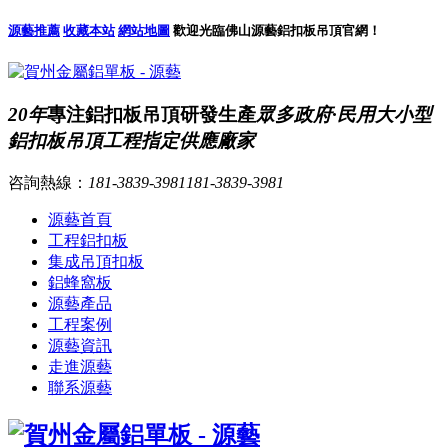
源藝推薦
收藏本站
網站地圖
歡迎光臨佛山源藝鋁扣板吊頂官網！
20年
專注鋁扣板吊頂研發生產
眾多政府·民用大小型
鋁扣板吊頂工程指定供應廠家
咨詢熱線：
181-3839-3981
181-3839-3981
源藝首頁
工程鋁扣板
集成吊頂扣板
鋁蜂窩板
源藝產品
工程案例
源藝資訊
走進源藝
聯系源藝