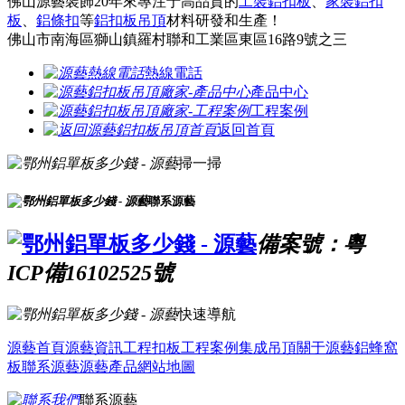
佛山源藝裝飾20年來專注于高品質的
工裝鋁扣板
、
家裝鋁扣
板
、
鋁條扣
等
鋁扣板吊頂
材料研發和生產！
佛山市南海區獅山鎮羅村聯和工業區東區16路9號之三
熱線電話
產品中心
工程案例
返回首頁
掃一掃
聯系源藝
備案號：粵
ICP備16102525號
快速導航
源藝首頁
源藝資訊
工程扣板
工程案例
集成吊頂
關于源藝
鋁蜂窩
板
聯系源藝
源藝產品
網站地圖
聯系源藝