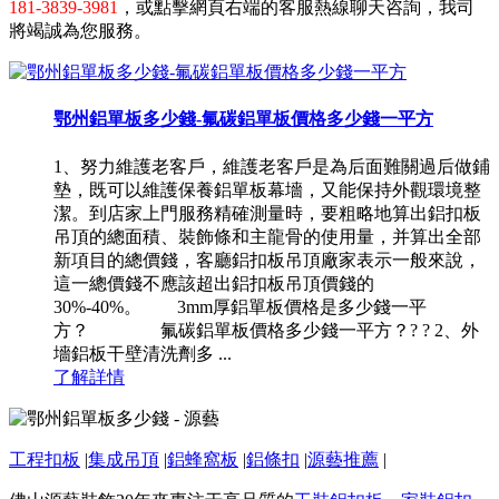
181-3839-3981
，或點擊網頁右端的客服熱線聊天咨詢，我司
將竭誠為您服務。
鄂州鋁單板多少錢-氟碳鋁單板價格多少錢一平方
1、努力維護老客戶，維護老客戶是為后面難關過后做鋪
墊，既可以維護保養鋁單板幕墻，又能保持外觀環境整
潔。到店家上門服務精確測量時，要粗略地算出鋁扣板
吊頂的總面積、裝飾條和主龍骨的使用量，并算出全部
新項目的總價錢，客廳鋁扣板吊頂廠家表示一般來說，
這一總價錢不應該超出鋁扣板吊頂價錢的
30%-40%。 3mm厚鋁單板價格是多少錢一平
方？ 氟碳鋁單板價格多少錢一平方？? ? 2、外
墻鋁板干壁清洗劑多 ...
了解詳情
工程扣板
|
集成吊頂
|
鋁蜂窩板
|
鋁條扣
|
源藝推薦
|