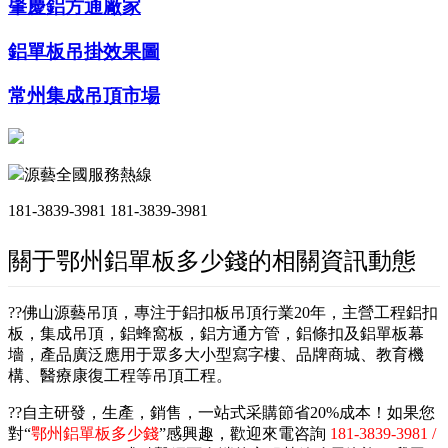
肇慶鋁方通廠家
鋁單板吊掛效果圖
常州集成吊頂市場
源藝全國服務熱線
181-3839-3981
181-3839-3981
關于鄂州鋁單板多少錢的相關資訊動態
??佛山源藝吊頂，專注于鋁扣板吊頂行業20年，主營工程鋁扣
板，集成吊頂，鋁蜂窩板，鋁方通方管，鋁條扣及鋁單板幕
墻，產品廣泛應用于眾多大小型寫字樓、品牌商城、教育機
構、醫療康復工程等吊頂工程。
??自主研發，生產，銷售，一站式采購節省20%成本！如果您
對“
鄂州鋁單板多少錢
”感興趣，歡迎來電咨詢
181-3839-3981 /