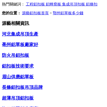
熱門關鍵詞：
工程鋁扣板
鋁蜂窩板
集成吊頂扣板
鋁條扣
您的位置：
源藝鋁扣板首頁
>
鄂州鋁單板多少錢
源藝相關資訊
河北集成吊頂生產
亳州鋁單板廠家好
防火吊鋁扣板
鋁扣板技術要求
眉山供應鋁單板
長條鋁扣板吊頂品牌
超薄吊頂鋁扣板