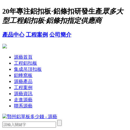
20年
專注鋁扣板·鋁條扣研發生產
眾多大
型工程鋁扣板·鋁條扣指定供應商
產品中心
工程案例
公司簡介
源藝首頁
工程鋁扣板
集成吊頂扣板
鋁蜂窩板
源藝產品
工程案例
源藝資訊
走進源藝
聯系源藝