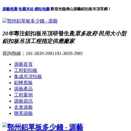
源藝推薦
收藏本站
網站地圖
歡迎光臨佛山源藝鋁扣板吊頂官網！
20年
專注鋁扣板吊頂研發生產
眾多政府·民用大小型
鋁扣板吊頂工程指定供應廠家
咨詢熱線：
181-3839-3981
181-3839-3981
源藝首頁
工程鋁扣板
集成吊頂扣板
鋁蜂窩板
源藝產品
工程案例
源藝資訊
走進源藝
聯系源藝