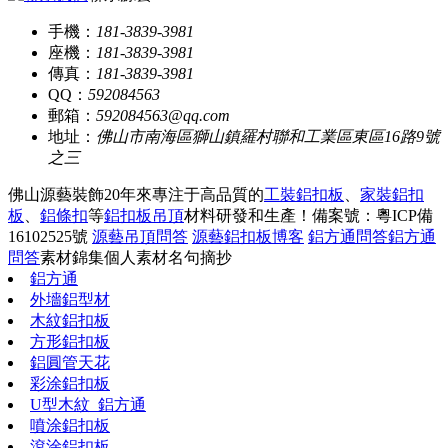
手機：
181-3839-3981
座機：
181-3839-3981
傳真：
181-3839-3981
QQ：
592084563
郵箱：
592084563@qq.com
地址：
佛山市南海區獅山鎮羅村聯和工業區東區16路9號
之三
佛山源藝裝飾20年來專注于高品質的
工裝鋁扣板
、
家裝鋁扣
板
、
鋁條扣
等
鋁扣板吊頂
材料研發和生產！
備案號：粵ICP備
16102525號
源藝吊頂問答
源藝鋁扣板博客
鋁方通問答
鋁方通
問答
素材錦集
個人素材
名句摘抄
鋁方通
外墻鋁型材
木紋鋁扣板
方形鋁扣板
鋁圓管天花
彩涂鋁扣板
U型木紋_鋁方通
噴涂鋁扣板
滾涂鋁扣板