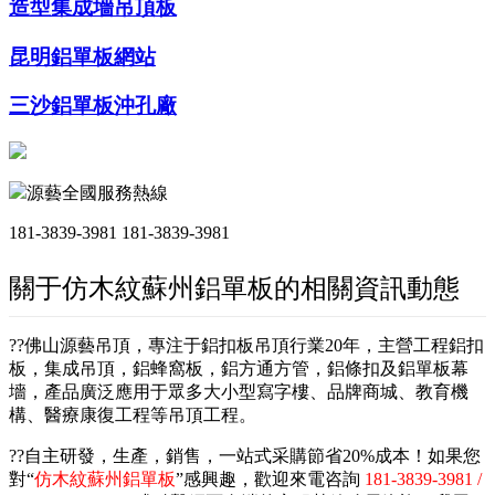
造型集成墻吊頂板
昆明鋁單板網站
三沙鋁單板沖孔廠
源藝全國服務熱線
181-3839-3981
181-3839-3981
關于仿木紋蘇州鋁單板的相關資訊動態
??佛山源藝吊頂，專注于鋁扣板吊頂行業20年，主營工程鋁扣
板，集成吊頂，鋁蜂窩板，鋁方通方管，鋁條扣及鋁單板幕
墻，產品廣泛應用于眾多大小型寫字樓、品牌商城、教育機
構、醫療康復工程等吊頂工程。
??自主研發，生產，銷售，一站式采購節省20%成本！如果您
對“
仿木紋蘇州鋁單板
”感興趣，歡迎來電咨詢
181-3839-3981 /