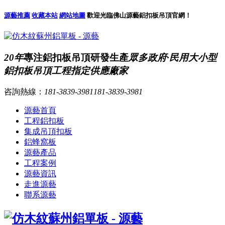
源藝推薦
收藏本站
網站地圖
歡迎光臨佛山源藝鋁扣板吊頂官網！
20年
專注鋁扣板吊頂研發生產
眾多政府·民用大小型
鋁扣板吊頂工程指定供應廠家
咨詢熱線：
181-3839-3981
181-3839-3981
源藝首頁
工程鋁扣板
集成吊頂扣板
鋁蜂窩板
源藝產品
工程案例
源藝資訊
走進源藝
聯系源藝