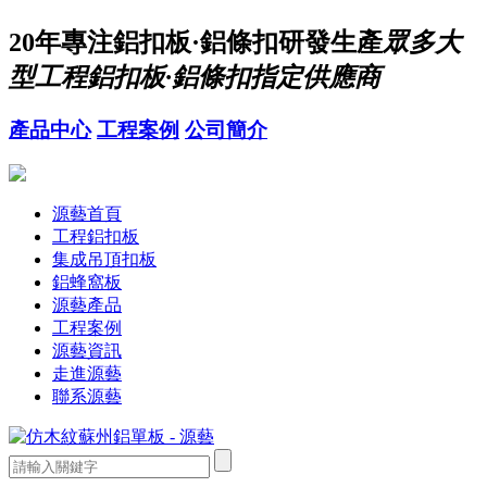
20年
專注鋁扣板·鋁條扣研發生產
眾多大
型工程鋁扣板·鋁條扣指定供應商
產品中心
工程案例
公司簡介
源藝首頁
工程鋁扣板
集成吊頂扣板
鋁蜂窩板
源藝產品
工程案例
源藝資訊
走進源藝
聯系源藝