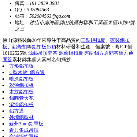
傳真：
181-3839-3981
QQ：
592084563
郵箱：
592084563@qq.com
地址：
佛山市南海區獅山鎮羅村聯和工業區東區16路9號
之三
佛山源藝裝飾20年來專注于高品質的
工裝鋁扣板
、
家裝鋁扣
板
、
鋁條扣
等
鋁扣板吊頂
材料研發和生產！
備案號：粵ICP備
16102525號
源藝吊頂問答
源藝鋁扣板博客
鋁方通問答
鋁方通
問答
素材錦集
個人素材
名句摘抄
方形鋁扣板
U型木紋_鋁方通
噴涂鋁扣板
彩涂鋁扣板
木紋鋁扣板
鋁圓管天花
滾涂鋁扣板
鋁方通
外墻鋁型材
蘇州3mm鋁單板
希貝集成吊頂
合浦墻鋁單板