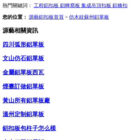
熱門關鍵詞：
工程鋁扣板
鋁蜂窩板
集成吊頂扣板
鋁條扣
您的位置：
源藝鋁扣板首頁
>
仿木紋蘇州鋁單板
源藝相關資訊
四川弧形鋁單板
文山仿石鋁單板
金屬鋁單板西瓦
煙臺訂做鋁單板
黃山所有鋁單板廠
溫州定制鋁單板
鋁扣板包柱子怎么樣