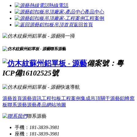
熱線電話
產品中心
工程案例
返回首頁
掃一掃
聯系源藝
備案號：粵
ICP備16102525號
快速導航
源藝首頁
源藝資訊
工程扣板
工程案例
集成吊頂
關于源藝
鋁蜂窩
板
聯系源藝
源藝產品
網站地圖
聯系源藝
手機：
181-3839-3981
座機：
181-3839-3981