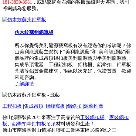
181-3839-3981
，或點擊網頁右端的客服熱線聊天咨詢，我司
將竭誠為您服務。
仿木紋蘇州鋁單板
所以你覺得美利龍源藝窩板有沒有經過你的考驗呢？佛
山美利龍源藝主營旗下“美利龍源藝”和“美利龍源藝”兩
個品牌的集成吊頂鋁扣板美利龍源藝與半美利龍源藝、
集成吊頂電器、工程鋁扣板、鋁格柵、鋁條扣、鋁單板
幕墻等鋁質金屬建材，拒絕以次充好，保證質量，歡迎
來電咨詢。
了解詳情
工程扣板
|
集成吊頂
|
鋁蜂窩板
|
鋁條扣
|
源藝推薦
|
佛山源藝裝飾20年來專注于高品質的
工裝鋁扣板
、
家裝鋁扣
板
、
鋁條扣
等
鋁扣板吊頂
材料研發和生產！
佛山市南海區獅山鎮羅村聯和工業區東區16路9號之三