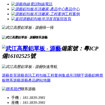
熱線電話
產品中心
工程案例
返回首頁
掃一掃
聯系源藝
備案號：粵ICP
備16102525號
快速導航
源藝首頁
源藝資訊
工程扣板
工程案例
集成吊頂
關于源藝
鋁蜂窩
板
聯系源藝
源藝產品
網站地圖
聯系源藝
手機：
181-3839-3981
座機：
181-3839-3981