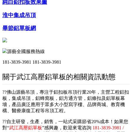
純白鋁扣板效果圖
淮中集成吊頂
畢節鋁單板網
源藝全國服務熱線
181-3839-3981
181-3839-3981
關于武江高壓鋁單板的相關資訊動態
??佛山源藝吊頂，專注于鋁扣板吊頂行業20年，主營工程鋁扣
板，集成吊頂，鋁蜂窩板，鋁方通方管，鋁條扣及鋁單板幕
墻，產品廣泛應用于眾多大小型寫字樓、品牌商城、教育機
構、醫療康復工程等吊頂工程。
??自主研發，生產，銷售，一站式采購節省20%成本！如果您
對“
武江高壓鋁單板
”感興趣，歡迎來電咨詢
181-3839-3981 /