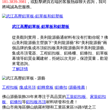
181-3839-3981
，或點擊網頁右端的客服熱線聊天咨詢，我司
將竭誠為您服務。
武江高壓鋁單板-鋁單板和鋁塑板
從美觀到實用，美利龍源藝通材料有沒有打動你呢？佛
山美利龍源藝主營旗下“美利龍源藝”和“美利龍源藝”兩
個品牌的集成吊頂鋁扣板美利龍源藝與半美利龍源藝、
集成吊頂電器、工程鋁扣板、鋁格柵、鋁條扣、鋁單板
幕墻等鋁質金屬建材，拒絕以次充好，保證質量，歡迎
來電咨詢。
了解詳情
工程扣板
|
集成吊頂
|
鋁蜂窩板
|
鋁條扣
|
源藝推薦
|
佛山源藝裝飾20年來專注于高品質的
工裝鋁扣板
、
家裝鋁扣
板
、
鋁條扣
等
鋁扣板吊頂
材料研發和生產！
佛山市南海區獅山鎮羅村聯和工業區東區16路9號之三