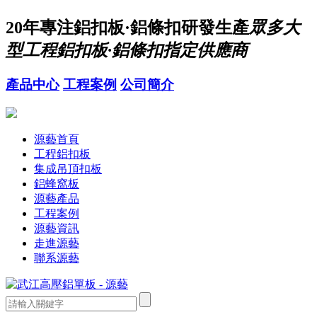
20年
專注鋁扣板·鋁條扣研發生產
眾多大
型工程鋁扣板·鋁條扣指定供應商
產品中心
工程案例
公司簡介
源藝首頁
工程鋁扣板
集成吊頂扣板
鋁蜂窩板
源藝產品
工程案例
源藝資訊
走進源藝
聯系源藝