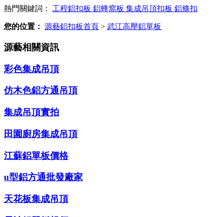
熱門關鍵詞：
工程鋁扣板
鋁蜂窩板
集成吊頂扣板
鋁條扣
您的位置：
源藝鋁扣板首頁
>
武江高壓鋁單板
源藝相關資訊
彩色集成吊頂
仿木色鋁方通吊頂
集成吊頂實拍
田園廚房集成吊頂
江蘇鋁單板價格
u型鋁方通批發廠家
天花板集成吊頂