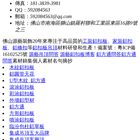
傳真：
181-3839-3981
QQ：
592084563
郵箱：
592084563@qq.com
地址：
佛山市南海區獅山鎮羅村聯和工業區東區16路9號
之三
佛山源藝裝飾20年來專注于高品質的
工裝鋁扣板
、
家裝鋁扣
板
、
鋁條扣
等
鋁扣板吊頂
材料研發和生產！
備案號：粵ICP備
16102525號
源藝吊頂問答
源藝鋁扣板博客
鋁方通問答
鋁方通
問答
素材錦集
個人素材
名句摘抄
木紋鋁扣板
鋁圓管天花
U型木紋_鋁方通
滾涂鋁扣板
彩涂鋁扣板
外墻鋁型材
鋁方通
方形鋁扣板
噴涂鋁扣板
臨汾包柱鋁單板
集成吊頂五大品牌
集成吊頂客廳頂