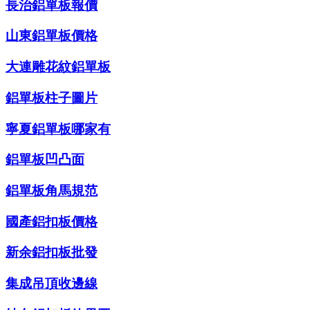
長治鋁單板報價
山東鋁單板價格
大連雕花紋鋁單板
鋁單板柱子圖片
寧夏鋁單板哪家有
鋁單板凹凸面
鋁單板角馬規范
國產鋁扣板價格
新余鋁扣板批發
集成吊頂收邊線