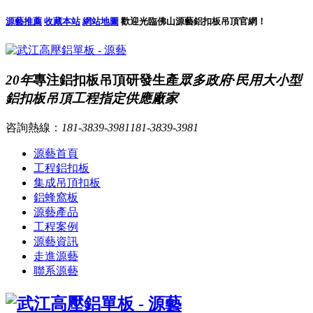
源藝推薦
收藏本站
網站地圖
歡迎光臨佛山源藝鋁扣板吊頂官網！
20年
專注鋁扣板吊頂研發生產
眾多政府·民用大小型
鋁扣板吊頂工程指定供應廠家
咨詢熱線：
181-3839-3981
181-3839-3981
源藝首頁
工程鋁扣板
集成吊頂扣板
鋁蜂窩板
源藝產品
工程案例
源藝資訊
走進源藝
聯系源藝