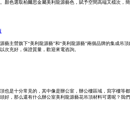
。顏色選取柏爾思金屬美利龍源藝色，賦予空間高端又檔次，簡
板
源藝主營旗下“美利龍源藝”和“美利龍源藝”兩個品牌的集成吊
以次充好，保證質量，歡迎來電咨詢。
頂也是十分常見的，其中像是辦公室，辦公樓區域，寫字樓等都
頭好，那么還有什么辦公室美利龍源藝花吊頂材料可選呢？我們