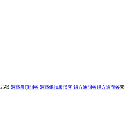
25號
源藝吊頂問答
源藝鋁扣板博客
鋁方通問答
鋁方通問答
素