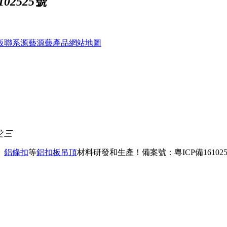
02525號
板
聯系源藝
源藝產品
網站地圖
之三
、
鋁條扣
等
鋁扣板吊頂
材料研發和生產！
備案號：粵ICP備161025