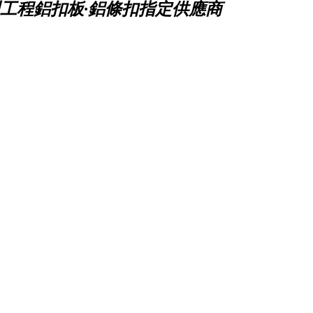
工程鋁扣板·鋁條扣指定供應商