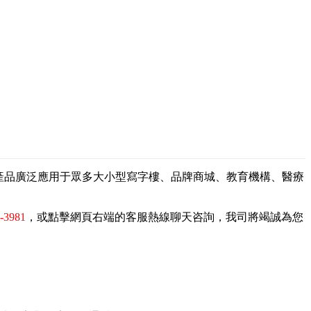
，產品廣泛應用于眾多大小型寫字樓、品牌商城、教育機構、醫療
9-3981
，或點擊網頁右端的客服熱線聊天咨詢，我司將竭誠為您