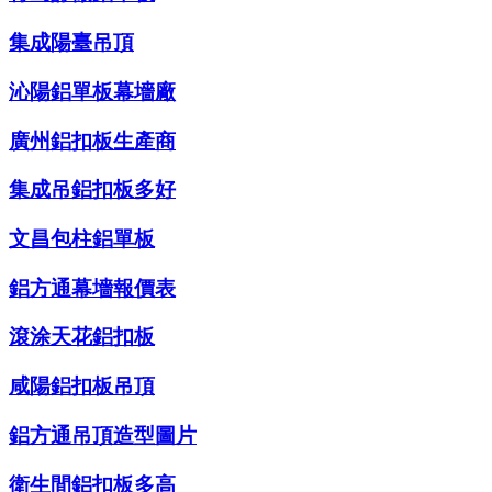
集成陽臺吊頂
沁陽鋁單板幕墻廠
廣州鋁扣板生產商
集成吊鋁扣板多好
文昌包柱鋁單板
鋁方通幕墻報價表
滾涂天花鋁扣板
咸陽鋁扣板吊頂
鋁方通吊頂造型圖片
衛生間鋁扣板多高