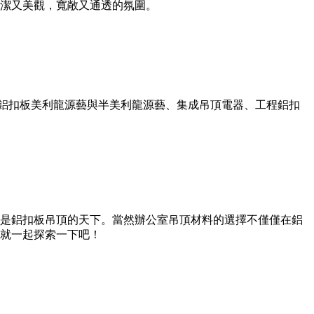
潔又美觀，寬敞又通透的氛圍。
頂鋁扣板美利龍源藝與半美利龍源藝、集成吊頂電器、工程鋁扣
是鋁扣板吊頂的天下。當然辦公室吊頂材料的選擇不僅僅在鋁
就一起探索一下吧！