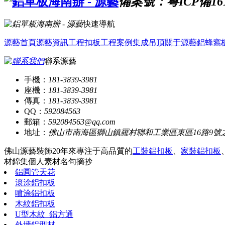
備案號：粵ICP備161
快速導航
源藝首頁
源藝資訊
工程扣板
工程案例
集成吊頂
關于源藝
鋁蜂窩
聯系源藝
手機：
181-3839-3981
座機：
181-3839-3981
傳真：
181-3839-3981
QQ：
592084563
郵箱：
592084563@qq.com
地址：
佛山市南海區獅山鎮羅村聯和工業區東區16路9號
佛山源藝裝飾20年來專注于高品質的
工裝鋁扣板
、
家裝鋁扣板
材錦集
個人素材
名句摘抄
鋁圓管天花
滾涂鋁扣板
噴涂鋁扣板
木紋鋁扣板
U型木紋_鋁方通
外墻鋁型材