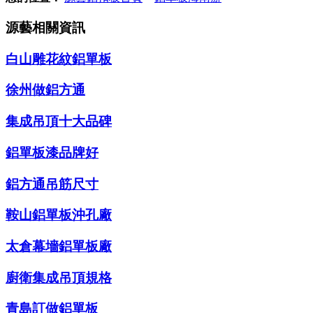
源藝相關資訊
白山雕花紋鋁單板
徐州做鋁方通
集成吊頂十大品碑
鋁單板漆品牌好
鋁方通吊筋尺寸
鞍山鋁單板沖孔廠
太倉幕墻鋁單板廠
廚衛集成吊頂規格
青島訂做鋁單板