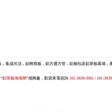
扣板，集成吊頂，鋁蜂窩板，鋁方通方管，鋁條扣及鋁單板幕墻
“
鋁單板海南辦
”感興趣，歡迎來電咨詢
181-3839-3981 / 181-383