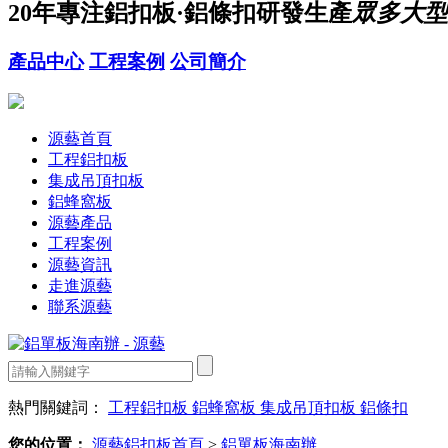
20年
專注鋁扣板·鋁條扣研發生產
眾多大型
產品中心
工程案例
公司簡介
源藝首頁
工程鋁扣板
集成吊頂扣板
鋁蜂窩板
源藝產品
工程案例
源藝資訊
走進源藝
聯系源藝
熱門關鍵詞：
工程鋁扣板
鋁蜂窩板
集成吊頂扣板
鋁條扣
您的位置：
源藝鋁扣板首頁
>
鋁單板海南辦