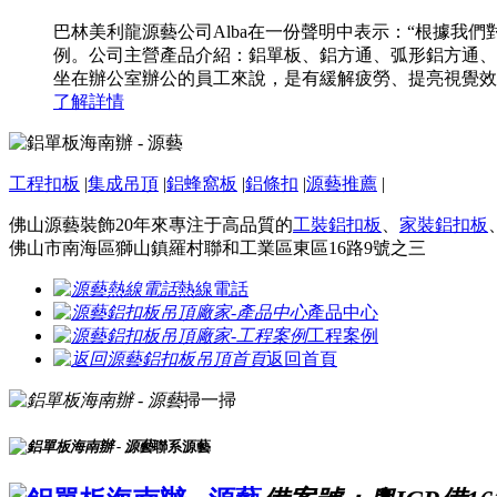
巴林美利龍源藝公司Alba在一份聲明中表示：“根據我
例。公司主營產品介紹：鋁單板、鋁方通、弧形鋁方通、
坐在辦公室辦公的員工來說，是有緩解疲勞、提亮視覺效果的
了解詳情
工程扣板
|
集成吊頂
|
鋁蜂窩板
|
鋁條扣
|
源藝推薦
|
佛山源藝裝飾20年來專注于高品質的
工裝鋁扣板
、
家裝鋁扣板
佛山市南海區獅山鎮羅村聯和工業區東區16路9號之三
熱線電話
產品中心
工程案例
返回首頁
掃一掃
聯系源藝