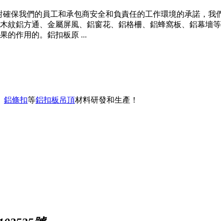
們對確保我們的員工和承包商安全和負責任的工作環境的承諾，我們
木紋鋁方通、金屬屏風、鋁窗花、鋁格柵、鋁蜂窩板、鋁幕墻等
作用的。鋁扣板原 ...
、
鋁條扣
等
鋁扣板吊頂
材料研發和生產！