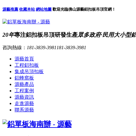
源藝推薦
收藏本站
網站地圖
歡迎光臨佛山源藝鋁扣板吊頂官網！
20年
專注鋁扣板吊頂研發生產
眾多政府·民用大小型
咨詢熱線：
181-3839-3981
181-3839-3981
源藝首頁
工程鋁扣板
集成吊頂扣板
鋁蜂窩板
源藝產品
工程案例
源藝資訊
走進源藝
聯系源藝