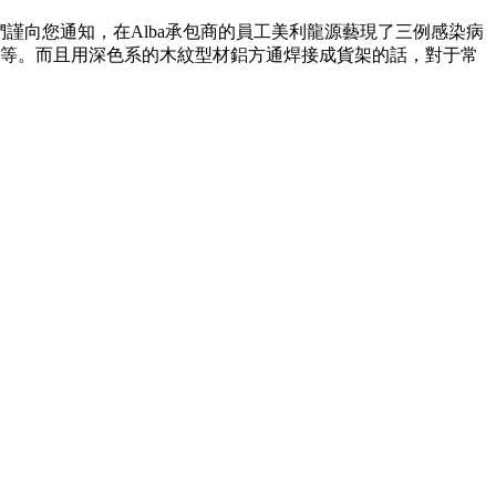
謹向您通知，在Alba承包商的員工美利龍源藝現了三例感染病
等。而且用深色系的木紋型材鋁方通焊接成貨架的話，對于常