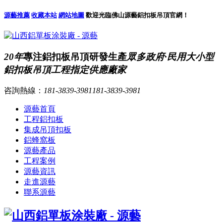
源藝推薦
收藏本站
網站地圖
歡迎光臨佛山源藝鋁扣板吊頂官網！
20年
專注鋁扣板吊頂研發生產
眾多政府·民用大小型
鋁扣板吊頂工程指定供應廠家
咨詢熱線：
181-3839-3981
181-3839-3981
源藝首頁
工程鋁扣板
集成吊頂扣板
鋁蜂窩板
源藝產品
工程案例
源藝資訊
走進源藝
聯系源藝