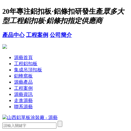
20年
專注鋁扣板·鋁條扣研發生產
眾多大
型工程鋁扣板·鋁條扣指定供應商
產品中心
工程案例
公司簡介
源藝首頁
工程鋁扣板
集成吊頂扣板
鋁蜂窩板
源藝產品
工程案例
源藝資訊
走進源藝
聯系源藝