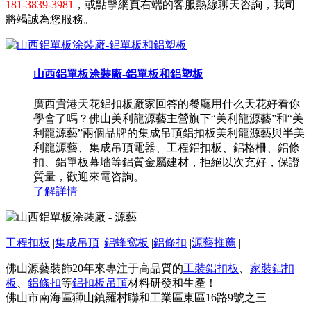
181-3839-3981
，或點擊網頁右端的客服熱線聊天咨詢，我司
將竭誠為您服務。
山西鋁單板涂裝廠-鋁單板和鋁塑板
廣西貴港天花鋁扣板廠家回答的餐廳用什么天花好看你
學會了嗎？佛山美利龍源藝主營旗下“美利龍源藝”和“美
利龍源藝”兩個品牌的集成吊頂鋁扣板美利龍源藝與半美
利龍源藝、集成吊頂電器、工程鋁扣板、鋁格柵、鋁條
扣、鋁單板幕墻等鋁質金屬建材，拒絕以次充好，保證
質量，歡迎來電咨詢。
了解詳情
工程扣板
|
集成吊頂
|
鋁蜂窩板
|
鋁條扣
|
源藝推薦
|
佛山源藝裝飾20年來專注于高品質的
工裝鋁扣板
、
家裝鋁扣
板
、
鋁條扣
等
鋁扣板吊頂
材料研發和生產！
佛山市南海區獅山鎮羅村聯和工業區東區16路9號之三