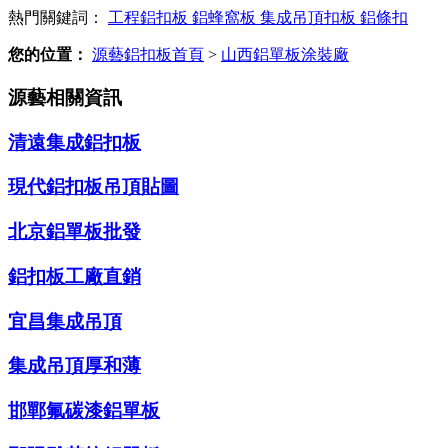
熱門關鍵詞：
工程鋁扣板
鋁蜂窩板
集成吊頂扣板
鋁條扣
您的位置：
源藝鋁扣板首頁
>
山西鋁單板涂裝廠
源藝相關資訊
清遠集成鋁扣板
現代鋁扣板吊頂貼圖
北京鋁單板批發
鋁扣板工廠直銷
宜昌集成吊頂
集成吊頂厚和薄
邯鄲氟碳漆鋁單板