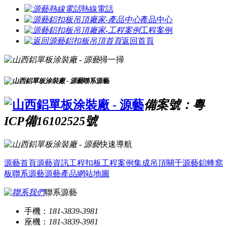
熱線電話
產品中心
工程案例
返回首頁
掃一掃
聯系源藝
備案號：粵
ICP備16102525號
快速導航
源藝首頁
源藝資訊
工程扣板
工程案例
集成吊頂
關于源藝
鋁蜂窩
板
聯系源藝
源藝產品
網站地圖
聯系源藝
手機：
181-3839-3981
座機：
181-3839-3981