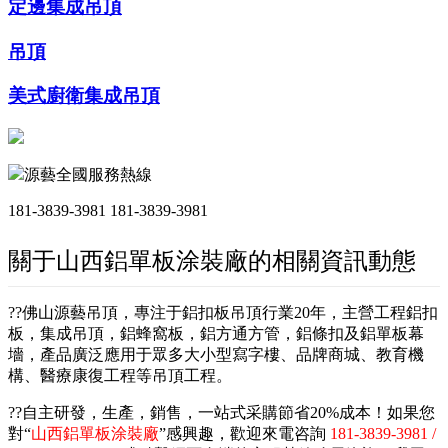
定邊集成吊頂
吊頂
美式廚衛集成吊頂
源藝全國服務熱線
181-3839-3981
181-3839-3981
關于山西鋁單板涂裝廠的相關資訊動態
??佛山源藝吊頂，專注于鋁扣板吊頂行業20年，主營工程鋁扣
板，集成吊頂，鋁蜂窩板，鋁方通方管，鋁條扣及鋁單板幕
墻，產品廣泛應用于眾多大小型寫字樓、品牌商城、教育機
構、醫療康復工程等吊頂工程。
??自主研發，生產，銷售，一站式采購節省20%成本！如果您
對“
山西鋁單板涂裝廠
”感興趣，歡迎來電咨詢
181-3839-3981 /