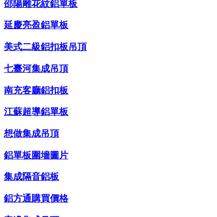
邵陽雕花紋鋁單板
延慶亮盈鋁單板
美式二級鋁扣板吊頂
七臺河集成吊頂
南充客廳鋁扣板
江蘇超導鋁單板
想做集成吊頂
鋁單板圍墻圖片
集成隔音鋁板
鋁方通購買價格