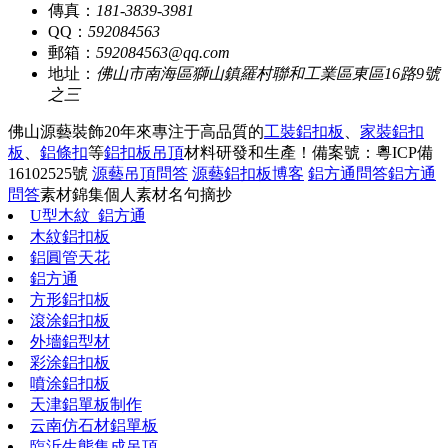
傳真：
181-3839-3981
QQ：
592084563
郵箱：
592084563@qq.com
地址：
佛山市南海區獅山鎮羅村聯和工業區東區16路9號
之三
佛山源藝裝飾20年來專注于高品質的
工裝鋁扣板
、
家裝鋁扣
板
、
鋁條扣
等
鋁扣板吊頂
材料研發和生產！
備案號：粵ICP備
16102525號
源藝吊頂問答
源藝鋁扣板博客
鋁方通問答
鋁方通
問答
素材錦集
個人素材
名句摘抄
U型木紋_鋁方通
木紋鋁扣板
鋁圓管天花
鋁方通
方形鋁扣板
滾涂鋁扣板
外墻鋁型材
彩涂鋁扣板
噴涂鋁扣板
天津鋁單板制作
云南仿石材鋁單板
臨沂生態集成吊頂