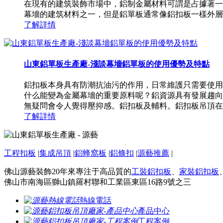
在現有的建筑裝飾市場中，鋁制金屬材料可謂是占據著一
幕墻的建筑材料之一，但是鋁單板通常像鋁扣板一樣外層
了解詳情
山東鋁單板生產廠-淺談幕墻鋁單板的使用優勢及特點
鋁扣板本身具有防潮抗油污的作用，日常維護只需要使用
什么能變為金屬幕墻的重要原料呢？鋁資源具有發展趨向
無疑問會令人覺得壓抑感。鋁扣板及輔料。鋁扣板吊頂在我
了解詳情
工程扣板
|
集成吊頂
|
鋁蜂窩板
|
鋁條扣
|
源藝推薦
|
佛山源藝裝飾20年來專注于高品質的
工裝鋁扣板
、
家裝鋁扣板
佛山市南海區獅山鎮羅村聯和工業區東區16路9號之三
熱線電話
產品中心
工程案例