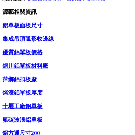
源藝相關資訊
鋁單板面板尺寸
集成吊頂弧形收邊線
優質鋁單板價格
銅川鋁單板材料廠
萍鄉鋁扣板廠
烤漆鋁單板厚度
十堰工廠鋁單板
氟碳波浪鋁單板
鋁方通尺寸200