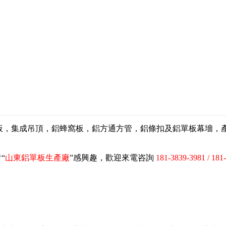
扣板，集成吊頂，鋁蜂窩板，鋁方通方管，鋁條扣及鋁單板幕墻
“
山東鋁單板生產廠
”感興趣，歡迎來電咨詢
181-3839-3981 / 181