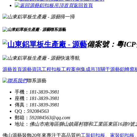
返回首頁
掃一掃
聯系源藝
備案號：粵ICP備
快速導航
源藝首頁
源藝資訊
工程扣板
工程案例
集成吊頂
關于源藝
鋁蜂窩
聯系源藝
手機：
181-3839-3981
座機：
181-3839-3981
傳真：
181-3839-3981
QQ：
592084563
郵箱：
592084563@qq.com
地址：
佛山市南海區獅山鎮羅村聯和工業區東區16路9號
佛山源藝裝飾20年來專注于高品質的
工裝鋁扣板
、
家裝鋁扣板