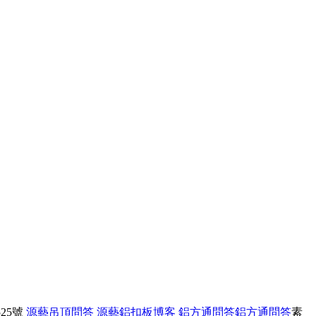
25號
源藝吊頂問答
源藝鋁扣板博客
鋁方通問答
鋁方通問答
素