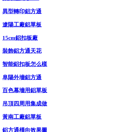
異型轉印鋁方通
遼陽工廠鋁單板
15cm鋁扣板廠
裝飾鋁方通天花
智能鋁扣板怎么樣
阜陽外墻鋁方通
百色幕墻用鋁單板
吊頂四周用集成做
黃南工廠鋁單板
鋁方通橫向效果圖