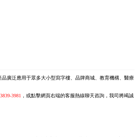
，產品廣泛應用于眾多大小型寫字樓、品牌商城、教育機構、醫療
-3839-3981
，或點擊網頁右端的客服熱線聊天咨詢，我司將竭誠