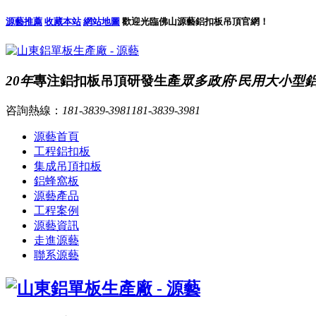
源藝推薦
收藏本站
網站地圖
歡迎光臨佛山源藝鋁扣板吊頂官網！
20年
專注鋁扣板吊頂研發生產
眾多政府·民用大小型
咨詢熱線：
181-3839-3981
181-3839-3981
源藝首頁
工程鋁扣板
集成吊頂扣板
鋁蜂窩板
源藝產品
工程案例
源藝資訊
走進源藝
聯系源藝