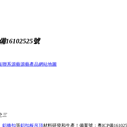
16102525號
板
聯系源藝
源藝產品
網站地圖
之三
、
鋁條扣
等
鋁扣板吊頂
材料研發和生產！
備案號：粵ICP備161025