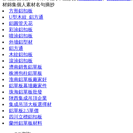
材錦集
個人素材
名句摘抄
方形鋁扣板
U型木紋_鋁方通
鋁圓管天花
彩涂鋁扣板
噴涂鋁扣板
外墻鋁型材
鋁方通
木紋鋁扣板
滾涂鋁扣板
濟南銷售鋁單板
株洲包柱鋁單板
淮南鋁單板廠家好
鋁單板幕墻廠家件
珠海鋁單板批發
陜西集成吊頂企業
集成吊頂大板選擇材
鋁單板2.5單價
四川立標鋁扣板
蘭州鋁單板材料