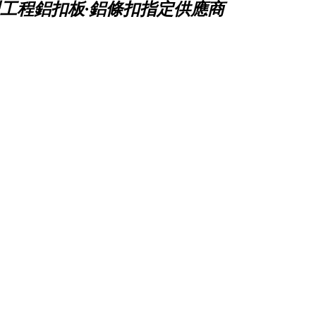
工程鋁扣板·鋁條扣指定供應商