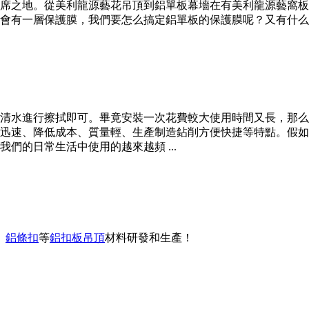
席之地。從美利龍源藝花吊頂到鋁單板幕墻在有美利龍源藝窩板
會有一層保護膜，我們要怎么搞定鋁單板的保護膜呢？又有什么
清水進行擦拭即可。畢竟安裝一次花費較大使用時間又長，那么
迅速、降低成本、質量輕、生產制造鉆削方便快捷等特點。假如
們的日常生活中使用的越來越頻 ...
、
鋁條扣
等
鋁扣板吊頂
材料研發和生產！