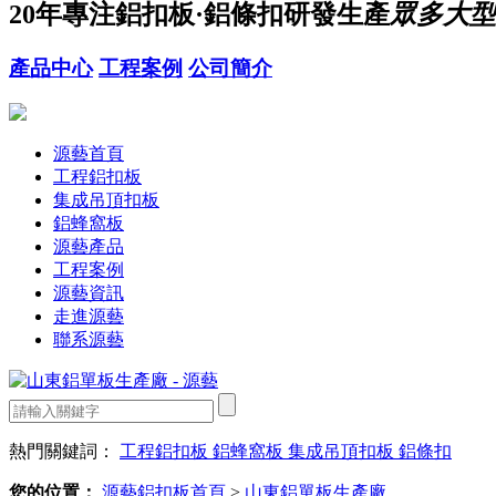
20年
專注鋁扣板·鋁條扣研發生產
眾多大型
產品中心
工程案例
公司簡介
源藝首頁
工程鋁扣板
集成吊頂扣板
鋁蜂窩板
源藝產品
工程案例
源藝資訊
走進源藝
聯系源藝
熱門關鍵詞：
工程鋁扣板
鋁蜂窩板
集成吊頂扣板
鋁條扣
您的位置：
源藝鋁扣板首頁
>
山東鋁單板生產廠