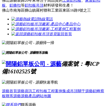
佛山源藝裝飾20年來專注于高品質的
工裝鋁扣板
、
家裝鋁扣
板
、
鋁條扣
等
鋁扣板吊頂
材料研發和生產！
佛山市南海區獅山鎮羅村聯和工業區東區16路9號之三
熱線電話
產品中心
工程案例
返回首頁
掃一掃
聯系源藝
備案號：粵ICP
備16102525號
快速導航
源藝首頁
源藝資訊
工程扣板
工程案例
集成吊頂
關于源藝
鋁蜂窩
板
聯系源藝
源藝產品
網站地圖
聯系源藝