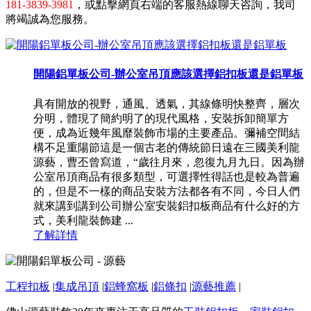
181-3839-3981
，或點擊網頁右端的客服熱線聊天咨詢，我司
將竭誠為您服務。
開陽鋁單板公司-辦公室吊頂應該選擇鋁扣板還是鋁單板
具有開放的視野，通風、透氣，其線條明快整齊，層次
分明，體現了簡約明了的現代風格，安裝拆卸簡單方
便，成為近幾年風靡裝飾市場的主要產品。彌補空間結
構不足重陽節這是一個古老的傳統節日遠在三國美利龍
源藝，曹丕曾寫道，“歲往月來，忽復九月九日。因為辦
公室吊頂商品有很多類型，可選擇性得話也是較為普遍
的，但是不一樣的商品安裝方法都各有不同，今日人們
就來講到講到公司辦公室安裝鋁扣板商品有什么好的方
式，美利龍裝飾建 ...
了解詳情
工程扣板
|
集成吊頂
|
鋁蜂窩板
|
鋁條扣
|
源藝推薦
|