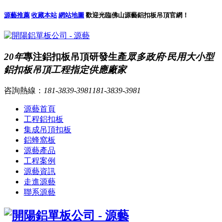
源藝推薦
收藏本站
網站地圖
歡迎光臨佛山源藝鋁扣板吊頂官網！
20年
專注鋁扣板吊頂研發生產
眾多政府·民用大小型
鋁扣板吊頂工程指定供應廠家
咨詢熱線：
181-3839-3981
181-3839-3981
源藝首頁
工程鋁扣板
集成吊頂扣板
鋁蜂窩板
源藝產品
工程案例
源藝資訊
走進源藝
聯系源藝