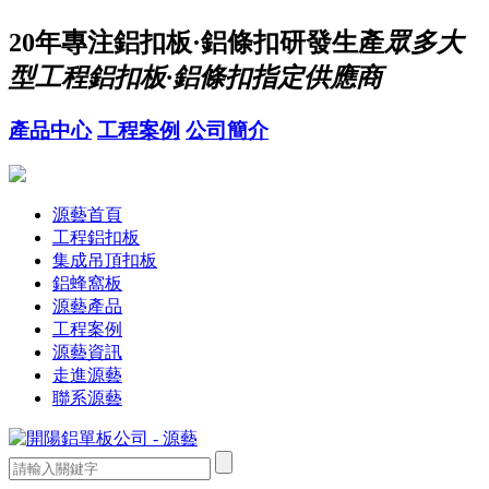
20年
專注鋁扣板·鋁條扣研發生產
眾多大
型工程鋁扣板·鋁條扣指定供應商
產品中心
工程案例
公司簡介
源藝首頁
工程鋁扣板
集成吊頂扣板
鋁蜂窩板
源藝產品
工程案例
源藝資訊
走進源藝
聯系源藝