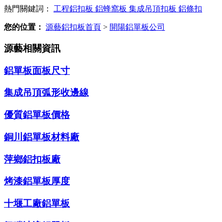
熱門關鍵詞：
工程鋁扣板
鋁蜂窩板
集成吊頂扣板
鋁條扣
您的位置：
源藝鋁扣板首頁
>
開陽鋁單板公司
源藝相關資訊
鋁單板面板尺寸
集成吊頂弧形收邊線
優質鋁單板價格
銅川鋁單板材料廠
萍鄉鋁扣板廠
烤漆鋁單板厚度
十堰工廠鋁單板