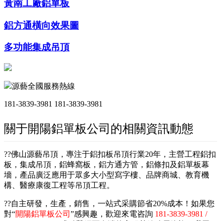
黃南工廠鋁單板
鋁方通橫向效果圖
多功能集成吊頂
源藝全國服務熱線
181-3839-3981
181-3839-3981
關于開陽鋁單板公司的相關資訊動態
??佛山源藝吊頂，專注于鋁扣板吊頂行業20年，主營工程鋁扣
板，集成吊頂，鋁蜂窩板，鋁方通方管，鋁條扣及鋁單板幕
墻，產品廣泛應用于眾多大小型寫字樓、品牌商城、教育機
構、醫療康復工程等吊頂工程。
??自主研發，生產，銷售，一站式采購節省20%成本！如果您
對“
開陽鋁單板公司
”感興趣，歡迎來電咨詢
181-3839-3981 /