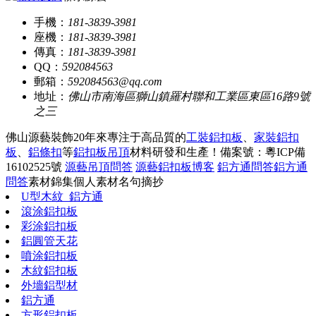
手機：
181-3839-3981
座機：
181-3839-3981
傳真：
181-3839-3981
QQ：
592084563
郵箱：
592084563@qq.com
地址：
佛山市南海區獅山鎮羅村聯和工業區東區16路9號
之三
佛山源藝裝飾20年來專注于高品質的
工裝鋁扣板
、
家裝鋁扣
板
、
鋁條扣
等
鋁扣板吊頂
材料研發和生產！
備案號：粵ICP備
16102525號
源藝吊頂問答
源藝鋁扣板博客
鋁方通問答
鋁方通
問答
素材錦集
個人素材
名句摘抄
U型木紋_鋁方通
滾涂鋁扣板
彩涂鋁扣板
鋁圓管天花
噴涂鋁扣板
木紋鋁扣板
外墻鋁型材
鋁方通
方形鋁扣板