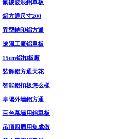
氟碳波浪鋁單板
鋁方通尺寸200
異型轉印鋁方通
遼陽工廠鋁單板
15cm鋁扣板廠
裝飾鋁方通天花
智能鋁扣板怎么樣
阜陽外墻鋁方通
百色幕墻用鋁單板
吊頂四周用集成做