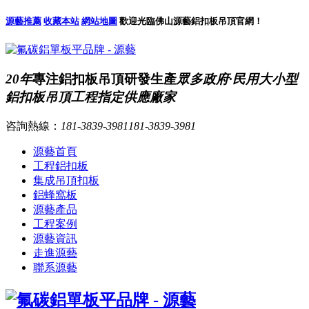
源藝推薦
收藏本站
網站地圖
歡迎光臨佛山源藝鋁扣板吊頂官網！
20年
專注鋁扣板吊頂研發生產
眾多政府·民用大小型
鋁扣板吊頂工程指定供應廠家
咨詢熱線：
181-3839-3981
181-3839-3981
源藝首頁
工程鋁扣板
集成吊頂扣板
鋁蜂窩板
源藝產品
工程案例
源藝資訊
走進源藝
聯系源藝