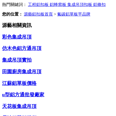
熱門關鍵詞：
工程鋁扣板
鋁蜂窩板
集成吊頂扣板
鋁條扣
您的位置：
源藝鋁扣板首頁
>
氟碳鋁單板平品牌
源藝相關資訊
彩色集成吊頂
仿木色鋁方通吊頂
集成吊頂實拍
田園廚房集成吊頂
江蘇鋁單板價格
u型鋁方通批發廠家
天花板集成吊頂