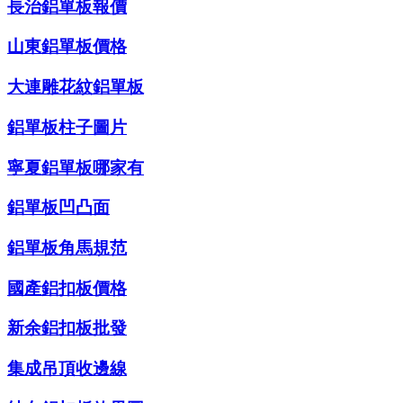
長治鋁單板報價
山東鋁單板價格
大連雕花紋鋁單板
鋁單板柱子圖片
寧夏鋁單板哪家有
鋁單板凹凸面
鋁單板角馬規范
國產鋁扣板價格
新余鋁扣板批發
集成吊頂收邊線