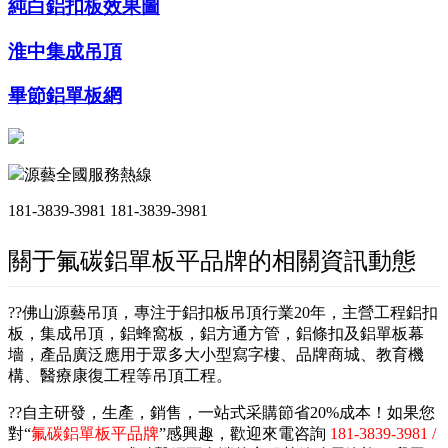
純白鋁扣板效果圖
淮中集成吊頂
畢節鋁單板網
源藝全國服務熱線
181-3839-3981
181-3839-3981
關于氟碳鋁單板平品牌的相關資訊動態
??佛山源藝吊頂，專注于鋁扣板吊頂行業20年，主營工程鋁扣
板，集成吊頂，鋁蜂窩板，鋁方通方管，鋁條扣及鋁單板幕
墻，產品廣泛應用于眾多大小型寫字樓、品牌商城、教育機
構、醫療康復工程等吊頂工程。
??自主研發，生產，銷售，一站式采購節省20%成本！如果您
對“
氟碳鋁單板平品牌
”感興趣，歡迎來電咨詢
181-3839-3981 /