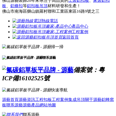
佛山源藝裝飾20年來專注于高品質的
工裝鋁扣板
、
家裝鋁扣
板
、
鋁條扣
等
鋁扣板吊頂
材料研發和生產！
佛山市南海區獅山鎮羅村聯和工業區東區16路9號之三
熱線電話
產品中心
工程案例
返回首頁
掃一掃
聯系源藝
備案號：粵
ICP備16102525號
快速導航
源藝首頁
源藝資訊
工程扣板
工程案例
集成吊頂
關于源藝
鋁蜂窩
板
聯系源藝
源藝產品
網站地圖
聯系源藝