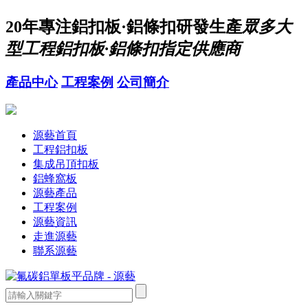
20年
專注鋁扣板·鋁條扣研發生產
眾多大
型工程鋁扣板·鋁條扣指定供應商
產品中心
工程案例
公司簡介
源藝首頁
工程鋁扣板
集成吊頂扣板
鋁蜂窩板
源藝產品
工程案例
源藝資訊
走進源藝
聯系源藝