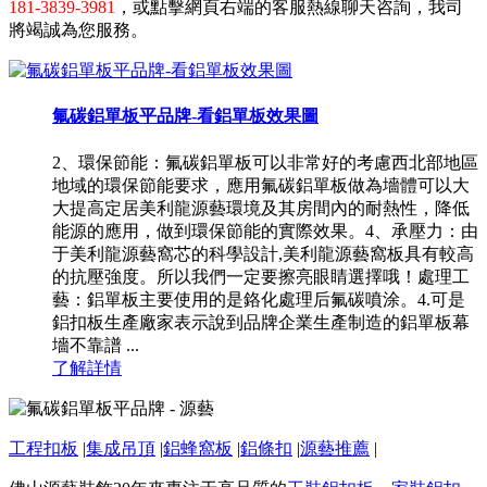
181-3839-3981
，或點擊網頁右端的客服熱線聊天咨詢，我司
將竭誠為您服務。
氟碳鋁單板平品牌-看鋁單板效果圖
2、環保節能：氟碳鋁單板可以非常好的考慮西北部地區
地域的環保節能要求，應用氟碳鋁單板做為墻體可以大
大提高定居美利龍源藝環境及其房間內的耐熱性，降低
能源的應用，做到環保節能的實際效果。4、承壓力：由
于美利龍源藝窩芯的科學設計,美利龍源藝窩板具有較高
的抗壓強度。所以我們一定要擦亮眼睛選擇哦！處理工
藝：鋁單板主要使用的是鉻化處理后氟碳噴涂。4.可是
鋁扣板生產廠家表示說到品牌企業生產制造的鋁單板幕
墻不靠譜 ...
了解詳情
工程扣板
|
集成吊頂
|
鋁蜂窩板
|
鋁條扣
|
源藝推薦
|