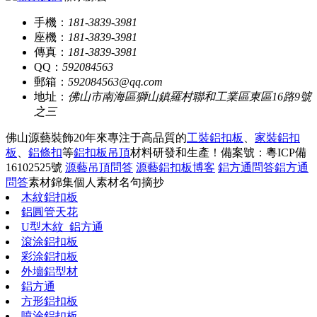
手機：
181-3839-3981
座機：
181-3839-3981
傳真：
181-3839-3981
QQ：
592084563
郵箱：
592084563@qq.com
地址：
佛山市南海區獅山鎮羅村聯和工業區東區16路9號
之三
佛山源藝裝飾20年來專注于高品質的
工裝鋁扣板
、
家裝鋁扣
板
、
鋁條扣
等
鋁扣板吊頂
材料研發和生產！
備案號：粵ICP備
16102525號
源藝吊頂問答
源藝鋁扣板博客
鋁方通問答
鋁方通
問答
素材錦集
個人素材
名句摘抄
木紋鋁扣板
鋁圓管天花
U型木紋_鋁方通
滾涂鋁扣板
彩涂鋁扣板
外墻鋁型材
鋁方通
方形鋁扣板
噴涂鋁扣板