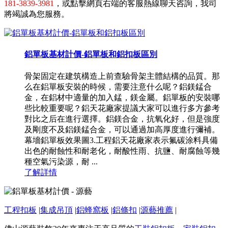
181-3839-3981
，或點擊網頁右端的客服熱線聊天咨詢，我司
將竭誠為您服務。
鋁單板基材計價-鋁單板和鋁扣板區別
骨架固定在建筑構造上前查驗骨架主體結構的品質。那
么在鋁單板安裝的時候，需要注意什么呢？鋁鎂錳合
金，在鋁材中適量的加入錳，鎂金屬。鋁單板的安裝哪
些比較重要呢？鋁天花廠家提議大家可以進行多方參考
對比之后在進行選擇。鋁鎂合金，抗氧化好，但是強度
及剛度不及鋁鎂錳合金，可以通過加高厚度進行彌補。
幕墻鋁單板效果圖3.工程鋁天花廠家表示氟碳涂料具備
出色的耐蝕性和耐老化，耐酸性雨、抗鹽、耐腐蝕等幾
種空氣污染源，耐 ...
了解詳情
工程扣板
|
集成吊頂
|
鋁蜂窩板
|
鋁條扣
|
源藝推薦
|