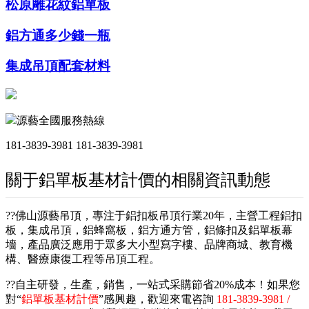
松原雕花紋鋁單板
鋁方通多少錢一瓶
集成吊頂配套材料
源藝全國服務熱線
181-3839-3981
181-3839-3981
關于鋁單板基材計價的相關資訊動態
??佛山源藝吊頂，專注于鋁扣板吊頂行業20年，主營工程鋁扣
板，集成吊頂，鋁蜂窩板，鋁方通方管，鋁條扣及鋁單板幕
墻，產品廣泛應用于眾多大小型寫字樓、品牌商城、教育機
構、醫療康復工程等吊頂工程。
??自主研發，生產，銷售，一站式采購節省20%成本！如果您
對“
鋁單板基材計價
”感興趣，歡迎來電咨詢
181-3839-3981 /