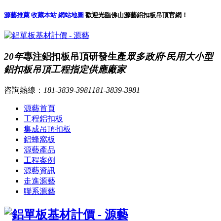
源藝推薦
收藏本站
網站地圖
歡迎光臨佛山源藝鋁扣板吊頂官網！
20年
專注鋁扣板吊頂研發生產
眾多政府·民用大小型
鋁扣板吊頂工程指定供應廠家
咨詢熱線：
181-3839-3981
181-3839-3981
源藝首頁
工程鋁扣板
集成吊頂扣板
鋁蜂窩板
源藝產品
工程案例
源藝資訊
走進源藝
聯系源藝