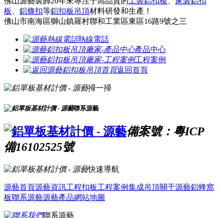
佛山源藝裝飾20年來專注于高品質的
工裝鋁扣板
、
家裝鋁扣
板
、
鋁條扣
等
鋁扣板吊頂
材料研發和生產！
佛山市南海區獅山鎮羅村聯和工業區東區16路9號之三
熱線電話
產品中心
工程案例
返回首頁
掃一掃
聯系源藝
備案號：粵ICP
備16102525號
快速導航
源藝首頁
源藝資訊
工程扣板
工程案例
集成吊頂
關于源藝
鋁蜂窩
板
聯系源藝
源藝產品
網站地圖
聯系源藝