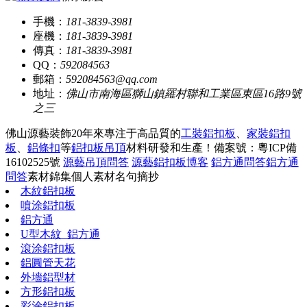
手機：
181-3839-3981
座機：
181-3839-3981
傳真：
181-3839-3981
QQ：
592084563
郵箱：
592084563@qq.com
地址：
佛山市南海區獅山鎮羅村聯和工業區東區16路9號
之三
佛山源藝裝飾20年來專注于高品質的
工裝鋁扣板
、
家裝鋁扣
板
、
鋁條扣
等
鋁扣板吊頂
材料研發和生產！
備案號：粵ICP備
16102525號
源藝吊頂問答
源藝鋁扣板博客
鋁方通問答
鋁方通
問答
素材錦集
個人素材
名句摘抄
木紋鋁扣板
噴涂鋁扣板
鋁方通
U型木紋_鋁方通
滾涂鋁扣板
鋁圓管天花
外墻鋁型材
方形鋁扣板
彩涂鋁扣板