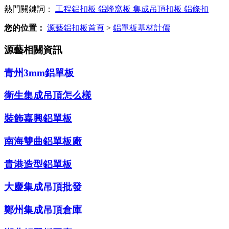
熱門關鍵詞：
工程鋁扣板
鋁蜂窩板
集成吊頂扣板
鋁條扣
您的位置：
源藝鋁扣板首頁
>
鋁單板基材計價
源藝相關資訊
青州3mm鋁單板
衛生集成吊頂怎么樣
裝飾嘉興鋁單板
南海雙曲鋁單板廠
貴港造型鋁單板
大慶集成吊頂批發
鄭州集成吊頂倉庫