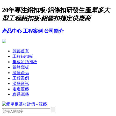
20年
專注鋁扣板·鋁條扣研發生產
眾多大
型工程鋁扣板·鋁條扣指定供應商
產品中心
工程案例
公司簡介
源藝首頁
工程鋁扣板
集成吊頂扣板
鋁蜂窩板
源藝產品
工程案例
源藝資訊
走進源藝
聯系源藝