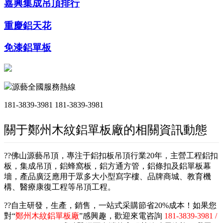
嘉興集成吊頂排行
重慶鋁天花
免漆鋁單板
源藝全國服務熱線
181-3839-3981
181-3839-3981
關于鄭州木紋鋁單板廠的相關資訊動態
??佛山源藝吊頂，專注于鋁扣板吊頂行業20年，主營工程鋁扣
板，集成吊頂，鋁蜂窩板，鋁方通方管，鋁條扣及鋁單板幕
墻，產品廣泛應用于眾多大小型寫字樓、品牌商城、教育機
構、醫療康復工程等吊頂工程。
??自主研發，生產，銷售，一站式采購節省20%成本！如果您
對“
鄭州木紋鋁單板廠
”感興趣，歡迎來電咨詢
181-3839-3981 /