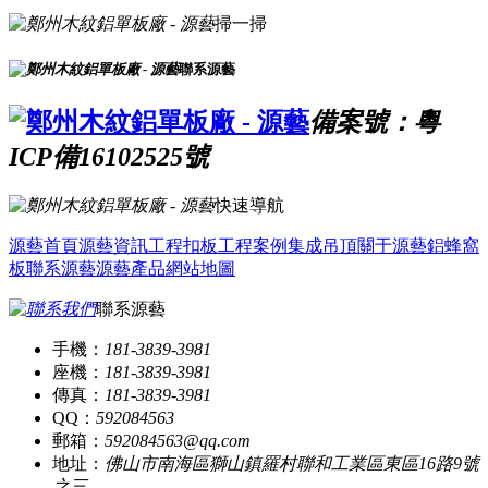
掃一掃
聯系源藝
備案號：粵
ICP備16102525號
快速導航
源藝首頁
源藝資訊
工程扣板
工程案例
集成吊頂
關于源藝
鋁蜂窩
板
聯系源藝
源藝產品
網站地圖
聯系源藝
手機：
181-3839-3981
座機：
181-3839-3981
傳真：
181-3839-3981
QQ：
592084563
郵箱：
592084563@qq.com
地址：
佛山市南海區獅山鎮羅村聯和工業區東區16路9號
之三