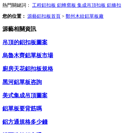
熱門關鍵詞：
工程鋁扣板
鋁蜂窩板
集成吊頂扣板
鋁條扣
您的位置：
源藝鋁扣板首頁
>
鄭州木紋鋁單板廠
源藝相關資訊
吊頂的鋁扣板圖案
烏魯木齊鋁單板市場
廚房天花鋁扣板規格
黑河鋁單板咨詢
美式集成吊頂圖案
鋁單板要背筋嗎
鋁方通規格多少錢