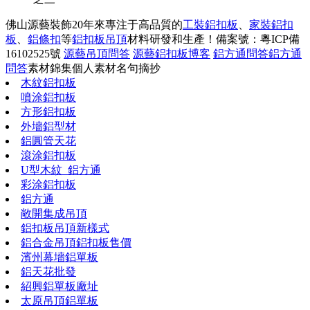
佛山源藝裝飾20年來專注于高品質的
工裝鋁扣板
、
家裝鋁扣
板
、
鋁條扣
等
鋁扣板吊頂
材料研發和生產！
備案號：粵ICP備
16102525號
源藝吊頂問答
源藝鋁扣板博客
鋁方通問答
鋁方通
問答
素材錦集
個人素材
名句摘抄
木紋鋁扣板
噴涂鋁扣板
方形鋁扣板
外墻鋁型材
鋁圓管天花
滾涂鋁扣板
U型木紋_鋁方通
彩涂鋁扣板
鋁方通
敞開集成吊頂
鋁扣板吊頂新樣式
鋁合金吊頂鋁扣板售價
濱州幕墻鋁單板
鋁天花批發
紹興鋁單板廠址
太原吊頂鋁單板