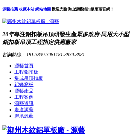
源藝推薦
收藏本站
網站地圖
歡迎光臨佛山源藝鋁扣板吊頂官網！
20年
專注鋁扣板吊頂研發生產
眾多政府·民用大小型
鋁扣板吊頂工程指定供應廠家
咨詢熱線：
181-3839-3981
181-3839-3981
源藝首頁
工程鋁扣板
集成吊頂扣板
鋁蜂窩板
源藝產品
工程案例
源藝資訊
走進源藝
聯系源藝