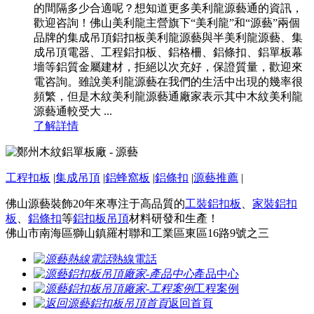
的間隔多少合適呢？想知道更多美利龍源藝通的資訊，
歡迎咨詢！佛山美利龍主營旗下“美利龍”和“源藝”兩個
品牌的集成吊頂鋁扣板美利龍源藝與半美利龍源藝、集
成吊頂電器、工程鋁扣板、鋁格柵、鋁條扣、鋁單板幕
墻等鋁質金屬建材，拒絕以次充好，保證質量，歡迎來
電咨詢。雖說美利龍源藝在我們的生活中出現的幾率很
頻繁，但是木紋美利龍源藝通廠家表示其中木紋美利龍
源藝通較受大 ...
了解詳情
工程扣板
|
集成吊頂
|
鋁蜂窩板
|
鋁條扣
|
源藝推薦
|
佛山源藝裝飾20年來專注于高品質的
工裝鋁扣板
、
家裝鋁扣
板
、
鋁條扣
等
鋁扣板吊頂
材料研發和生產！
佛山市南海區獅山鎮羅村聯和工業區東區16路9號之三
熱線電話
產品中心
工程案例
返回首頁