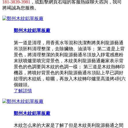
181-3839-3981
，或點擊網頁右端的客服熱線聊天咨詢，我司
將竭誠為您服務。
鄭州木紋鋁單板廠
第一道是清理，用香蕉水等混和洗潔劑將美利龍源藝通
吊頂胚料清理整潔，去除臟物、油漬等； 第二道是上背
景色，將清理整潔的美利龍源藝通吊頂放入靜電感應粉
末狀噴爐里噴完背景色，木紋美利龍源藝通廠家表示背
景色的色調要與木紋的色調一樣； 第三道是木紋熱轉印
機器，將噴好背景色的美利龍源藝通吊頂貼上早已調好
紋理的木紋紙，晾曬，再放入木紋轉印爐里高溫烤4到六
個鐘頭。
了解詳情
鄭州木紋鋁單板廠
木紋怎么來的大家是了解了但是木紋美利龍源藝通之間