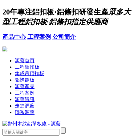
20年
專注鋁扣板·鋁條扣研發生產
眾多大
型工程鋁扣板·鋁條扣指定供應商
產品中心
工程案例
公司簡介
源藝首頁
工程鋁扣板
集成吊頂扣板
鋁蜂窩板
源藝產品
工程案例
源藝資訊
走進源藝
聯系源藝