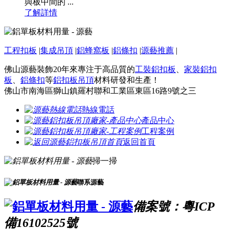
與板中間的 ...
了解詳情
工程扣板
|
集成吊頂
|
鋁蜂窩板
|
鋁條扣
|
源藝推薦
|
佛山源藝裝飾20年來專注于高品質的
工裝鋁扣板
、
家裝鋁扣
板
、
鋁條扣
等
鋁扣板吊頂
材料研發和生產！
佛山市南海區獅山鎮羅村聯和工業區東區16路9號之三
熱線電話
產品中心
工程案例
返回首頁
掃一掃
聯系源藝
備案號：粵ICP
備16102525號