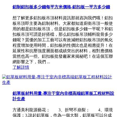
鋁制鋁扣板多少錢每平方米價格-鋁扣板一平方多少錢
想了解更多鋁扣板吊頂材料資訊那就咨詢我們哦！鋁扣
板吊頂即主要為鋁制材料。大家都知道廚衛吊頂一般使
用的都是鋁扣板吊頂，但是鋁扣板多少錢一平呢？和鋁
扣板吊頂可謂是好搭檔，那么鋁扣板吊頂輔料龍骨多少
錢呢？質優的加工工藝可以有效減輕鋁扣板吊頂的氧化
程度增加使用時間，鋁扣板的性價比也是相應提升！在
延展性和抗壓強度層面都成績突出的材料，相對應價格
當然也高一些。鋁扣板批發廠家來揭秘吧！在這個互聯
網影響之下，我們 ...
了解詳情
鋁單板材料用量-專注于室內非標高端鋁單板工程材料設
計生產
方通美利龍源藝花； 3、折彎不崩裂； 4、環境
保護；3.說起鋁單板，作為一個大類，鋁單板可以分成