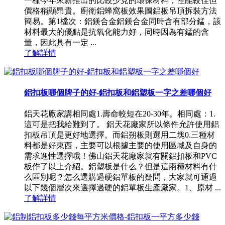
一種今年來新推出的比較少見的環保材料，性能較佳但
價格稍顯昂貴。廚衛鋁蜂窩板效果圖鋁板吊頂拆裝方法
簡易。第1檔次：鋁鎂合金鋁鎂合金同時含有部分錳，該
材料最大的優點是抗氧化能力好，同時因為有錳的含
量，因此具有一定 ...
了解詳情
鋁扣板哪個牌子的好-鋁扣板和鋁塑板一字之差哪個好
鋁天花廠家講相同處1.壽命較短在20-30年。相同處：1.
這可是把我給難到了。 鋁天花廠家所以條件允許使用鋁
扣板吊頂是更好地選擇。而鋁朔板則選用二塊0.三種材
料都是好東西，主要可以根據主要的使用區域及自身的
需求進性選擇哦！佛山鋁天花廠家就有關鋁扣板和PVC
板作了以上介紹。鋁塑板是什么？但是這兩種材料有什
么區別呢？怎么選購過硬鋁單板的疑問，大家就可通過
以下幾個層次來選擇過硬的鋁單板生產廠家。1、原材 ...
了解詳情