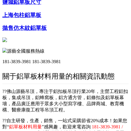
鹽城鋁單板尺寸
上海包柱鋁單板
拋售仿木紋鋁單板
源藝全國服務熱線
181-3839-3981
181-3839-3981
關于鋁單板材料用量的相關資訊動態
??佛山源藝吊頂，專注于鋁扣板吊頂行業20年，主營工程鋁扣
板，集成吊頂，鋁蜂窩板，鋁方通方管，鋁條扣及鋁單板幕
墻，產品廣泛應用于眾多大小型寫字樓、品牌商城、教育機
構、醫療康復工程等吊頂工程。
??自主研發，生產，銷售，一站式采購節省20%成本！如果您
對“
鋁單板材料用量
”感興趣，歡迎來電咨詢
181-3839-3981 /