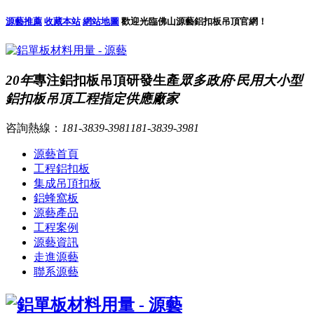
源藝推薦
收藏本站
網站地圖
歡迎光臨佛山源藝鋁扣板吊頂官網！
20年
專注鋁扣板吊頂研發生產
眾多政府·民用大小型
鋁扣板吊頂工程指定供應廠家
咨詢熱線：
181-3839-3981
181-3839-3981
源藝首頁
工程鋁扣板
集成吊頂扣板
鋁蜂窩板
源藝產品
工程案例
源藝資訊
走進源藝
聯系源藝