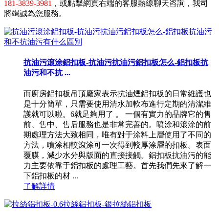
181-3839-3981
，或點擊網頁右端的客服熱線聊天咨詢，我司
將竭誠為您服務。
抗油污滾涂鋁扣板-抗油污抗油污鋁扣板怎么-鋁扣板抗
油污和不抗 ...
而廚房鋁扣板吊頂廠家表示抗油煙鋁扣板的日常維護也
是十分簡單，只需要使用清水加軟布進行定期的清潔維
護就可以啦。6就足夠用了 。 一個有實力的品牌它的售
前、售中、售后服務也是非常完善的。噴涂和滾涂的前
期處理方法大致相同，唯有對于涂料上層使用了不同的
方法，噴涂相較滾涂可一次得到較厚涂層的扣板。表面
覆膜，減少水分與版面的直接接觸。鋁扣板抗油污的能
力主要依靠于鋁扣板的處理工藝。首先我們先來了解一
下鋁扣板的材 ...
了解詳情