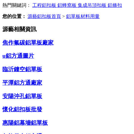
熱門關鍵詞：
工程鋁扣板
鋁蜂窩板
集成吊頂扣板
鋁條扣
您的位置：
源藝鋁扣板首頁
>
鋁單板材料用量
源藝相關資訊
焦作氟碳鋁單板廠家
u鋁方通圖片
臨沂鏤空鋁單板
平潭鋁方通廠家
安陽沖孔鋁單板
懷化鋁扣板批發
惠陽鋁幕墻鋁單板