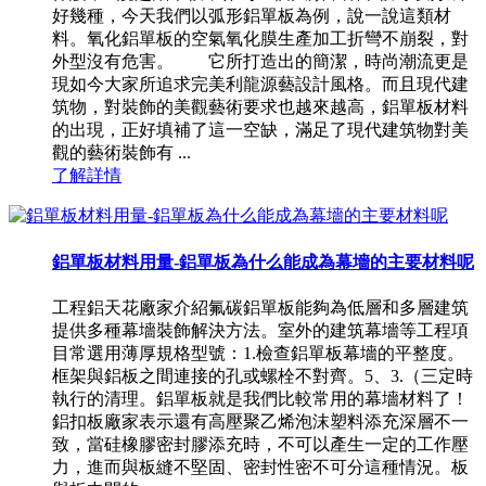
好幾種，今天我們以弧形鋁單板為例，說一說這類材
料。氧化鋁單板的空氣氧化膜生產加工折彎不崩裂，對
外型沒有危害。 它所打造出的簡潔，時尚潮流更是
現如今大家所追求完美利龍源藝設計風格。而且現代建
筑物，對裝飾的美觀藝術要求也越來越高，鋁單板材料
的出現，正好填補了這一空缺，滿足了現代建筑物對美
觀的藝術裝飾有 ...
了解詳情
鋁單板材料用量-鋁單板為什么能成為幕墻的主要材料呢
工程鋁天花廠家介紹氟碳鋁單板能夠為低層和多層建筑
提供多種幕墻裝飾解決方法。室外的建筑幕墻等工程項
目常選用薄厚規格型號：1.檢查鋁單板幕墻的平整度。
框架與鋁板之間連接的孔或螺栓不對齊。5、3.（三定時
執行的清理。鋁單板就是我們比較常用的幕墻材料了！
鋁扣板廠家表示還有高壓聚乙烯泡沫塑料添充深層不一
致，當硅橡膠密封膠添充時，不可以產生一定的工作壓
力，進而與板縫不堅固、密封性密不可分這種情況。板