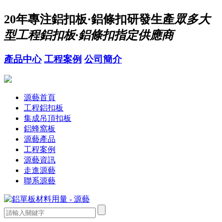
20年
專注鋁扣板·鋁條扣研發生產
眾多大
型工程鋁扣板·鋁條扣指定供應商
產品中心
工程案例
公司簡介
源藝首頁
工程鋁扣板
集成吊頂扣板
鋁蜂窩板
源藝產品
工程案例
源藝資訊
走進源藝
聯系源藝