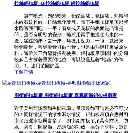
拉絲鋁扣板-0.6拉絲鋁扣板-銀拉絲鋁扣板
還有噴涂：聚酯粉末，聚酯油漆，氟碳漆，熱轉印
木紋石紋竹紋，拉絲氧化等等。想下手鋁扣板吊頂那就
來聯系我們吧！一平：看集成天花板的表面是凸還是
凹，是否有明顯的變形；隨后用兩手把握住出來的一
邊，緩緩的壓下去一壓，略微用點力，一拉，就出來。
輕鋼龍骨，輕鋼龍骨可做副骨，也是由熱鍍鋅板做原材
料，通常與三角龍骨搭配使用。鋁扣板吊頂輔料的分類
較多且占據著重要的地位，可以說是起著”地基“的作
用。3、適用范圍的區 ...
了解詳情
廚衛鋁扣板廠-廚衛鋁扣板廠-嘉興廚衛鋁扣板廠家
對于美利龍源藝衛生間來講，吊頂裝飾可謂是必不可少
的！同樣情況下的滲水漏水情況，鋁扣板吊頂在應對廚
衛吊頂漏水就厲害多了，廚衛鋁扣板吊頂具有防火、防
水、防潮、防腐蝕、易清潔的功效。高分子材料，這是