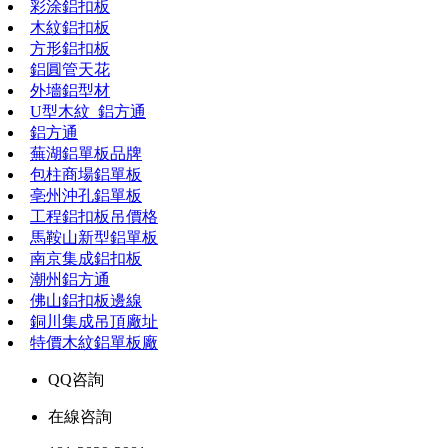
彩涂鋁扣板
木紋鋁扣板
方形鋁扣板
鋁圓管天花
外墻鋁型材
U型木紋_鋁方通
鋁方通
蕪湖鋁單板品牌
包柱商場鋁單板
亳州沖孔鋁單板
工程鋁扣板吊價格
馬鞍山新型鋁單板
南京集成鋁扣板
潮州鋁方通
佛山鋁扣板邊線
銅川集成吊頂廠址
特價木紋鋁單板廠
QQ咨詢
在線咨詢