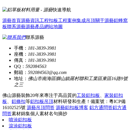
快速導航
源藝首頁
源藝資訊
工程扣板
工程案例
集成吊頂
關于源藝
鋁蜂窩
板
聯系源藝
源藝產品
網站地圖
聯系源藝
手機：
181-3839-3981
座機：
181-3839-3981
傳真：
181-3839-3981
QQ：
592084563
郵箱：
592084563@qq.com
地址：
佛山市南海區獅山鎮羅村聯和工業區東區16路9號
之三
佛山源藝裝飾20年來專注于高品質的
工裝鋁扣板
、
家裝鋁扣
板
、
鋁條扣
等
鋁扣板吊頂
材料研發和生產！
備案號：粵ICP備
16102525號
源藝吊頂問答
源藝鋁扣板博客
鋁方通問答
鋁方通
問答
素材錦集
個人素材
名句摘抄
噴涂鋁扣板
滾涂鋁扣板