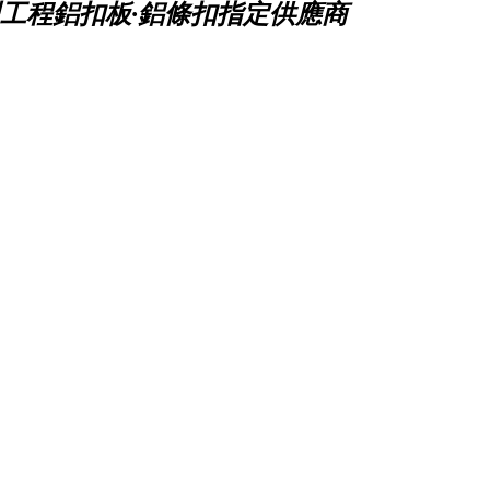
工程鋁扣板·鋁條扣指定供應商