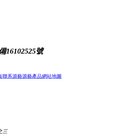
16102525號
板
聯系源藝
源藝產品
網站地圖
之三