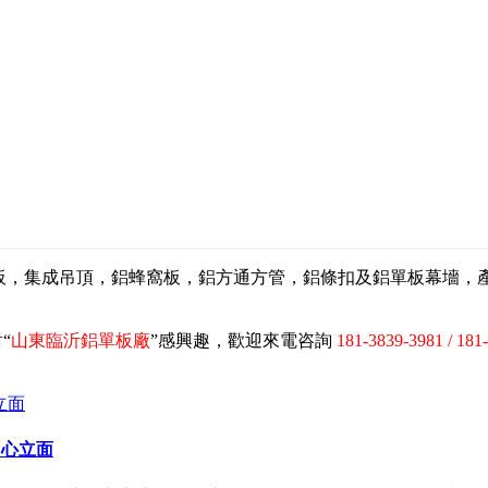
扣板，集成吊頂，鋁蜂窩板，鋁方通方管，鋁條扣及鋁單板幕墻
“
山東臨沂鋁單板廠
”感興趣，歡迎來電咨詢
181-3839-3981 / 181
中心立面