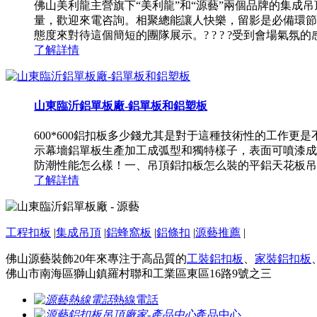
佛山美利龍主營旗下“美利龍”和“源藝”兩個品牌的集
量，歡迎來電咨詢。相聚總能讓人快樂，留影是必備環節
態度來對待這個簡短的團隊展示。? ? ? ?受到會場氣氛的感
了解詳情
山東臨沂鋁單板廠-鋁單板和鋁塑板
600*600鋁扣板多少錢尤其是對于這種技術性的工作
示幕墻鋁單板生產加工成弧型和獨特樣子，表面可噴漆成
防潮性能怎么樣！一、吊頂鋁扣板怎么裝的平鋁天花板吊頂維
了解詳情
工程扣板
|
集成吊頂
|
鋁蜂窩板
|
鋁條扣
|
源藝推薦
|
佛山源藝裝飾20年來專注于高品質的
工裝鋁扣板
、
家裝鋁扣板
佛山市南海區獅山鎮羅村聯和工業區東區16路9號之三
熱線電話
產品中心