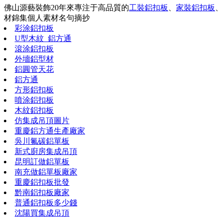
佛山源藝裝飾20年來專注于高品質的
工裝鋁扣板
、
家裝鋁扣板
材錦集
個人素材
名句摘抄
彩涂鋁扣板
U型木紋_鋁方通
滾涂鋁扣板
外墻鋁型材
鋁圓管天花
鋁方通
方形鋁扣板
噴涂鋁扣板
木紋鋁扣板
仿集成吊頂圖片
重慶鋁方通生產廠家
吳川氟碳鋁單板
新式廚房集成吊頂
昆明訂做鋁單板
南充做鋁單板廠家
重慶鋁扣板批發
黔南鋁扣板廠家
普通鋁扣板多少錢
沈陽買集成吊頂