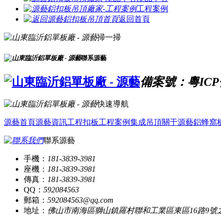
工程案例
返回首頁
掃一掃
聯系源藝
備案號：粵ICP備
快速導航
源藝首頁
源藝資訊
工程扣板
工程案例
集成吊頂
關于源藝
鋁蜂窩
聯系源藝
手機：
181-3839-3981
座機：
181-3839-3981
傳真：
181-3839-3981
QQ：
592084563
郵箱：
592084563@qq.com
地址：
佛山市南海區獅山鎮羅村聯和工業區東區16路9號