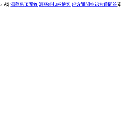
25號
源藝吊頂問答
源藝鋁扣板博客
鋁方通問答
鋁方通問答
素