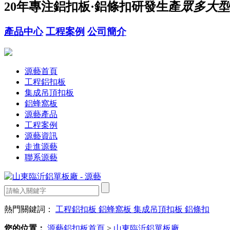
20年
專注鋁扣板·鋁條扣研發生產
眾多大型
產品中心
工程案例
公司簡介
源藝首頁
工程鋁扣板
集成吊頂扣板
鋁蜂窩板
源藝產品
工程案例
源藝資訊
走進源藝
聯系源藝
熱門關鍵詞：
工程鋁扣板
鋁蜂窩板
集成吊頂扣板
鋁條扣
您的位置：
源藝鋁扣板首頁
>
山東臨沂鋁單板廠