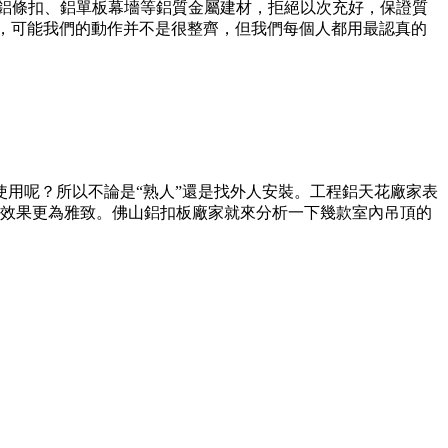
、鋁條扣、鋁單板幕墻等鋁質金屬建材，拒絕以次充好，保證質
練，可能我們的動作并不是很整齊，但我們每個人都用最認真的
使用呢？所以不論是“熟人”還是找外人安裝。工程鋁天花廠家表
效果更為雅致。佛山鋁扣板廠家就來分析一下幾款室內吊頂的