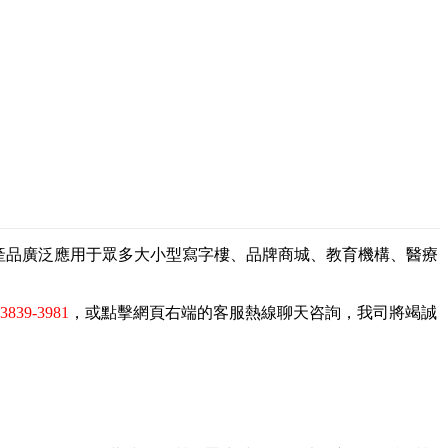
，產品廣泛應用于眾多大小型寫字樓、品牌商城、教育機構、醫療
-3839-3981
，或點擊網頁右端的客服熱線聊天咨詢，我司將竭誠