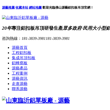
源藝推薦
收藏本站
網站地圖
歡迎光臨佛山源藝鋁扣板吊頂官網！
20年
專注鋁扣板吊頂研發生產
眾多政府·民用大小型
咨詢熱線：
181-3839-3981
181-3839-3981
源藝首頁
工程鋁扣板
集成吊頂扣板
鋁蜂窩板
源藝產品
工程案例
源藝資訊
走進源藝
聯系源藝