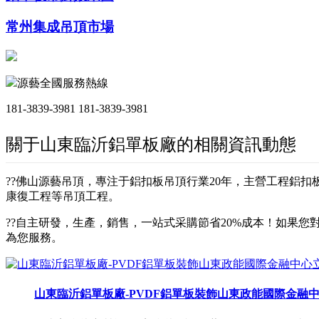
常州集成吊頂市場
源藝全國服務熱線
181-3839-3981
181-3839-3981
關于山東臨沂鋁單板廠的相關資訊動態
??佛山源藝吊頂，專注于鋁扣板吊頂行業20年，主營工程鋁
康復工程等吊頂工程。
??自主研發，生產，銷售，一站式采購節省20%成本！如果您對
為您服務。
山東臨沂鋁單板廠-PVDF鋁單板裝飾山東政能國際金融