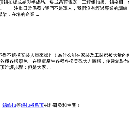
成吊頂鋁扣板成品與半成品、集成吊頂電器、工程鋁扣板、鋁格柵
。一、注重日常保養 ?我們不是軍人，我們沒有經過專業的訓
染，在場的企業 ...
更是不得不選擇安裝人員來操作！為什么能在家裝及工裝都被大量的
各種各樣顏色，在墻壁產生各種各樣美觀大方圖樣，使建筑裝飾
護步驟：但是大家 ...
、
鋁條扣
等
鋁扣板吊頂
材料研發和生產！