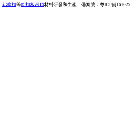
、
鋁條扣
等
鋁扣板吊頂
材料研發和生產！
備案號：粵ICP備161025