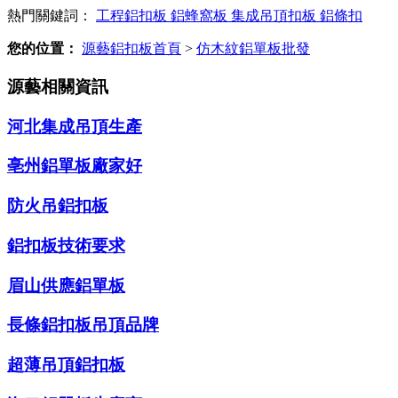
熱門關鍵詞：
工程鋁扣板
鋁蜂窩板
集成吊頂扣板
鋁條扣
您的位置：
源藝鋁扣板首頁
>
仿木紋鋁單板批發
源藝相關資訊
河北集成吊頂生產
亳州鋁單板廠家好
防火吊鋁扣板
鋁扣板技術要求
眉山供應鋁單板
長條鋁扣板吊頂品牌
超薄吊頂鋁扣板