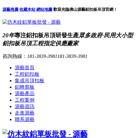
源藝推薦
收藏本站
網站地圖
歡迎光臨佛山源藝鋁扣板吊頂官網！
20年
專注鋁扣板吊頂研發生產
眾多政府·民用大小型
鋁扣板吊頂工程指定供應廠家
咨詢熱線：
181-3839-3981
181-3839-3981
源藝首頁
工程鋁扣板
集成吊頂扣板
鋁蜂窩板
源藝產品
工程案例
源藝資訊
走進源藝
聯系源藝