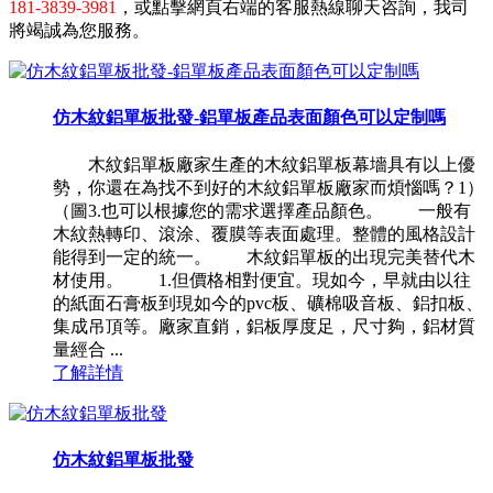
181-3839-3981
，或點擊網頁右端的客服熱線聊天咨詢，我司
將竭誠為您服務。
仿木紋鋁單板批發-鋁單板產品表面顏色可以定制嗎
木紋鋁單板廠家生產的木紋鋁單板幕墻具有以上優
勢，你還在為找不到好的木紋鋁單板廠家而煩惱嗎？1）
（圖3.也可以根據您的需求選擇產品顏色。 一般有
木紋熱轉印、滾涂、覆膜等表面處理。整體的風格設計
能得到一定的統一。 木紋鋁單板的出現完美替代木
材使用。 1.但價格相對便宜。現如今，早就由以往
的紙面石膏板到現如今的pvc板、礦棉吸音板、鋁扣板、
集成吊頂等。廠家直銷，鋁板厚度足，尺寸夠，鋁材質
量經合 ...
了解詳情
仿木紋鋁單板批發