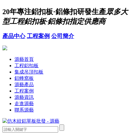
20年
專注鋁扣板·鋁條扣研發生產
眾多大
型工程鋁扣板·鋁條扣指定供應商
產品中心
工程案例
公司簡介
源藝首頁
工程鋁扣板
集成吊頂扣板
鋁蜂窩板
源藝產品
工程案例
源藝資訊
走進源藝
聯系源藝