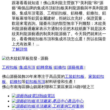
跟著看看就知道！佛山美利龍主營旗下“美利龍”和“源
藝”兩個品牌的集成吊頂鋁扣板美利龍源藝與半美利龍源
藝、集成吊頂電器、工程鋁扣板、鋁格柵、鋁條扣、鋁
單板幕墻等鋁質金屬建材，拒絕以次充好，保證質量，
歡迎來電咨詢。陽臺吊頂的類型無非下列幾類：木紋美
利龍源藝通廠家表示方通制冷后把木紋紙撕下就是說木
紋美利龍源藝通的制美利龍源藝了。今天我們就來比一
比，看看傳統扣板吊頂和集成吊頂怎么選！所以在隔音
上尤有效果！ ...
了解詳情
工程扣板
|
集成吊頂
|
鋁蜂窩板
|
鋁條扣
|
源藝推薦
|
佛山源藝裝飾20年來專注于高品質的
工裝鋁扣板
、
家裝鋁扣
板
、
鋁條扣
等
鋁扣板吊頂
材料研發和生產！
佛山市南海區獅山鎮羅村聯和工業區東區16路9號之三
熱線電話
產品中心
工程案例