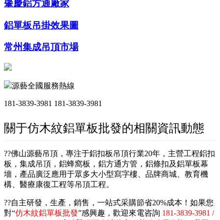
肇慶鋁方通廠家
鋁單板吊掛效果圖
常州集成吊頂市場
源藝全國服務熱線
181-3839-3981
181-3839-3981
關于仿木紋鋁單板批發的相關資訊動態
??佛山源藝吊頂，專注于鋁扣板吊頂行業20年，主營工程鋁扣
板，集成吊頂，鋁蜂窩板，鋁方通方管，鋁條扣及鋁單板幕
墻，產品廣泛應用于眾多大小型寫字樓、品牌商城、教育機
構、醫療康復工程等吊頂工程。
??自主研發，生產，銷售，一站式采購節省20%成本！如果您
對“
仿木紋鋁單板批發
”感興趣，歡迎來電咨詢
181-3839-3981 /