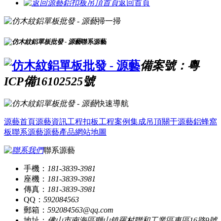
返回首頁
掃一掃
聯系源藝
備案號：粵
ICP備16102525號
快速導航
源藝首頁
源藝資訊
工程扣板
工程案例
集成吊頂
關于源藝
鋁蜂窩
板
聯系源藝
源藝產品
網站地圖
聯系源藝
手機：
181-3839-3981
座機：
181-3839-3981
傳真：
181-3839-3981
QQ：
592084563
郵箱：
592084563@qq.com
地址：
佛山市南海區獅山鎮羅村聯和工業區東區16路9號