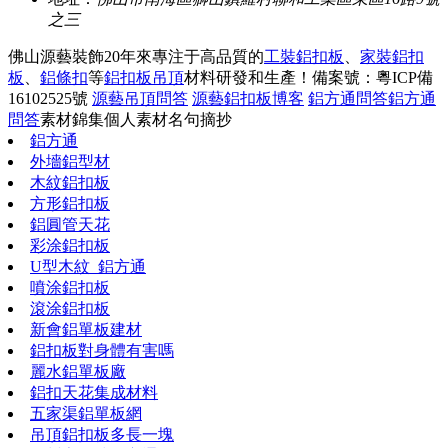
之三
佛山源藝裝飾20年來專注于高品質的
工裝鋁扣板
、
家裝鋁扣
板
、
鋁條扣
等
鋁扣板吊頂
材料研發和生產！
備案號：粵ICP備
16102525號
源藝吊頂問答
源藝鋁扣板博客
鋁方通問答
鋁方通
問答
素材錦集
個人素材
名句摘抄
鋁方通
外墻鋁型材
木紋鋁扣板
方形鋁扣板
鋁圓管天花
彩涂鋁扣板
U型木紋_鋁方通
噴涂鋁扣板
滾涂鋁扣板
新會鋁單板建材
鋁扣板對身體有害嗎
麗水鋁單板廠
鋁扣天花集成材料
五家渠鋁單板網
吊頂鋁扣板多長一塊