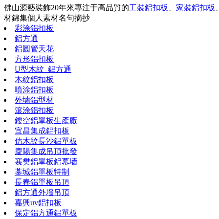
佛山源藝裝飾20年來專注于高品質的
工裝鋁扣板
、
家裝鋁扣板
材錦集
個人素材
名句摘抄
彩涂鋁扣板
鋁方通
鋁圓管天花
方形鋁扣板
U型木紋_鋁方通
木紋鋁扣板
噴涂鋁扣板
外墻鋁型材
滾涂鋁扣板
鏤空鋁單板生產廠
宜昌集成鋁扣板
仿木紋長沙鋁單板
慶陽集成吊頂批發
襄樊鋁單板鋁幕墻
藁城鋁單板特制
長春鋁單板吊頂
鋁方通外墻吊頂
嘉興uv鋁扣板
保定鋁方通鋁單板