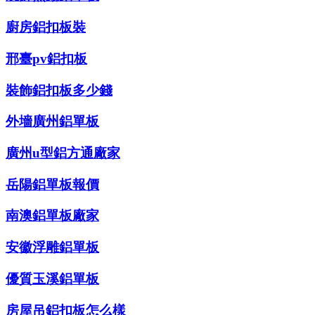
廚房鋁扣板裝
邢臺pv鋁扣板
裝飾鋁扣板多少錢
外墻廣州鋁單板
廣州u型鋁方通廠家
岳陽鋁單板報價
南澳鋁單板廠家
安徽浮雕鋁單板
優質玉溪鋁單板
房屋吊鋁扣板怎么樣