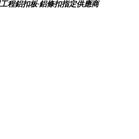
工程鋁扣板·鋁條扣指定供應商