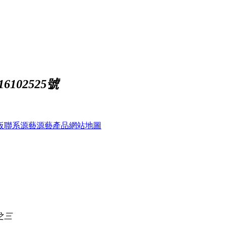
102525號
板
聯系源藝
源藝產品
網站地圖
之三