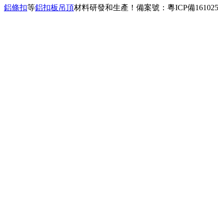
、
鋁條扣
等
鋁扣板吊頂
材料研發和生產！
備案號：粵ICP備161025