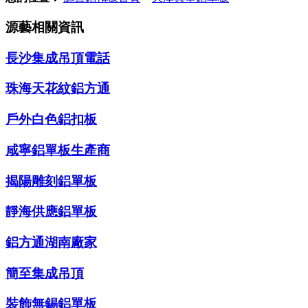
源藝相關資訊
長沙集成吊頂電話
珠海天花紋鋁方通
戶外白色鋁扣板
咸寧鋁單板生產商
揭陽雕刻鋁單板
靜海供應鋁單板
鋁方通湖南廠家
簡至集成吊頂
裝飾無錫鋁單板