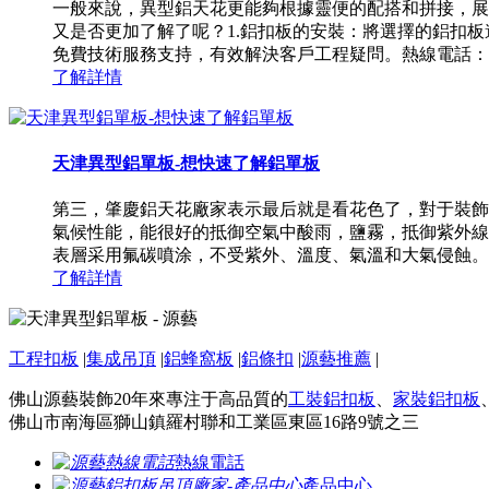
一般來說，異型鋁天花更能夠根據靈便的配搭和拼接，展
又是否更加了解了呢？1.鋁扣板的安裝：將選擇的鋁扣
免費技術服務支持，有效解決客戶工程疑問。熱線電話：1392591
了解詳情
天津異型鋁單板-想快速了解鋁單板
第三，肇慶鋁天花廠家表示最后就是看花色了，對于裝飾
氣候性能，能很好的抵御空氣中酸雨，鹽霧，抵御紫外線
表層采用氟碳噴涂，不受紫外、溫度、氣溫和大氣侵蝕。1.
了解詳情
工程扣板
|
集成吊頂
|
鋁蜂窩板
|
鋁條扣
|
源藝推薦
|
佛山源藝裝飾20年來專注于高品質的
工裝鋁扣板
、
家裝鋁扣板
佛山市南海區獅山鎮羅村聯和工業區東區16路9號之三
熱線電話
產品中心