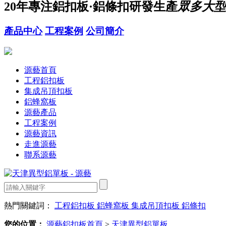
20年
專注鋁扣板·鋁條扣研發生產
眾多大型
產品中心
工程案例
公司簡介
源藝首頁
工程鋁扣板
集成吊頂扣板
鋁蜂窩板
源藝產品
工程案例
源藝資訊
走進源藝
聯系源藝
熱門關鍵詞：
工程鋁扣板
鋁蜂窩板
集成吊頂扣板
鋁條扣
您的位置：
源藝鋁扣板首頁
>
天津異型鋁單板