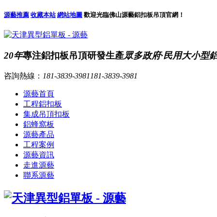
源藝推薦
收藏本站
網站地圖
歡迎光臨佛山源藝鋁扣板吊頂官網！
20年
專注鋁扣板吊頂研發生產
眾多政府·民用大小型
咨詢熱線：
181-3839-3981
181-3839-3981
源藝首頁
工程鋁扣板
集成吊頂扣板
鋁蜂窩板
源藝產品
工程案例
源藝資訊
走進源藝
聯系源藝