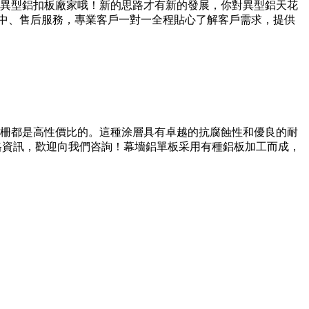
異型鋁扣板廠家哦！新的思路才有新的發展，你對異型鋁天花
售中、售后服務，專業客戶一對一全程貼心了解客戶需求，提供
柵都是高性價比的。這種涂層具有卓越的抗腐蝕性和優良的耐
格資訊，歡迎向我們咨詢！幕墻鋁單板采用有種鋁板加工而成，