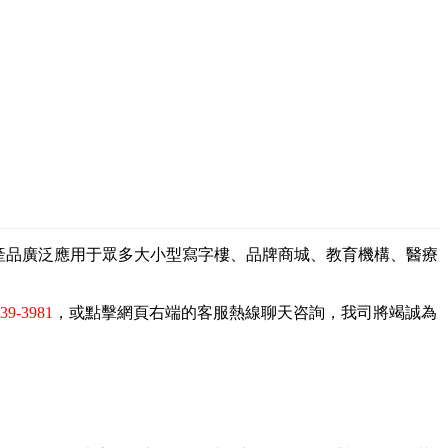
，產品廣泛應用于眾多大小型寫字樓、品牌商城、教育機構、醫療
839-3981
，或點擊網頁右端的客服熱線聊天咨詢，我司將竭誠為