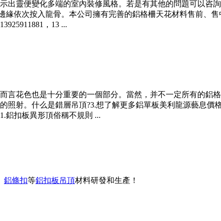
示出靈便變化多端的室內裝修風格。若是有其他的問題可以咨詢
板邊緣依次按入龍骨。本公司擁有完善的鋁格柵天花材料售前、
1881，13 ...
而言花色也是十分重要的一個部分。當然，并不一定所有的鋁格
的照射。什么是錯層吊頂?3.想了解更多鋁單板美利龍源藝息價
鋁扣板異形頂俗稱不規則 ...
、
鋁條扣
等
鋁扣板吊頂
材料研發和生產！