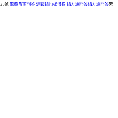
25號
源藝吊頂問答
源藝鋁扣板博客
鋁方通問答
鋁方通問答
素