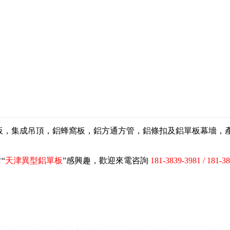
扣板，集成吊頂，鋁蜂窩板，鋁方通方管，鋁條扣及鋁單板幕墻
“
天津異型鋁單板
”感興趣，歡迎來電咨詢
181-3839-3981 / 181-3