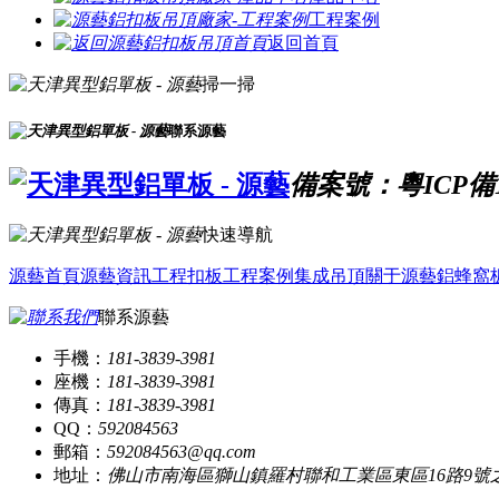
工程案例
返回首頁
掃一掃
聯系源藝
備案號：粵ICP備16
快速導航
源藝首頁
源藝資訊
工程扣板
工程案例
集成吊頂
關于源藝
鋁蜂窩
聯系源藝
手機：
181-3839-3981
座機：
181-3839-3981
傳真：
181-3839-3981
QQ：
592084563
郵箱：
592084563@qq.com
地址：
佛山市南海區獅山鎮羅村聯和工業區東區16路9號