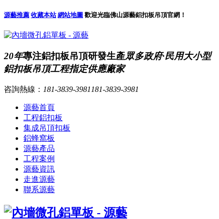
源藝推薦
收藏本站
網站地圖
歡迎光臨佛山源藝鋁扣板吊頂官網！
20年
專注鋁扣板吊頂研發生產
眾多政府·民用大小型
鋁扣板吊頂工程指定供應廠家
咨詢熱線：
181-3839-3981
181-3839-3981
源藝首頁
工程鋁扣板
集成吊頂扣板
鋁蜂窩板
源藝產品
工程案例
源藝資訊
走進源藝
聯系源藝