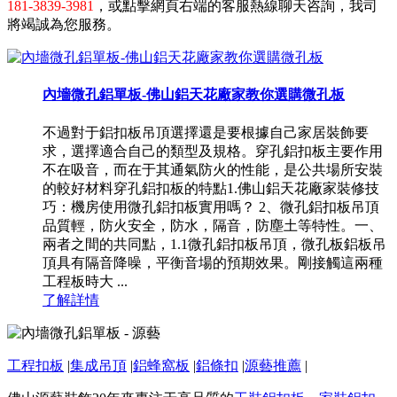
181-3839-3981
，或點擊網頁右端的客服熱線聊天咨詢，我司
將竭誠為您服務。
內墻微孔鋁單板-佛山鋁天花廠家教你選購微孔板
不過對于鋁扣板吊頂選擇還是要根據自己家居裝飾要
求，選擇適合自己的類型及規格。穿孔鋁扣板主要作用
不在吸音，而在于其通氣防火的性能，是公共場所安裝
的較好材料穿孔鋁扣板的特點1.佛山鋁天花廠家裝修技
巧：機房使用微孔鋁扣板實用嗎？ 2、微孔鋁扣板吊頂
品質輕，防火安全，防水，隔音，防塵土等特性。一、
兩者之間的共同點，1.1微孔鋁扣板吊頂，微孔板鋁板吊
頂具有隔音降噪，平衡音場的預期效果。剛接觸這兩種
工程板時大 ...
了解詳情
工程扣板
|
集成吊頂
|
鋁蜂窩板
|
鋁條扣
|
源藝推薦
|