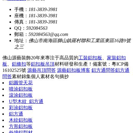
手機：
181-3839-3981
座機：
181-3839-3981
傳真：
181-3839-3981
QQ：
592084563
郵箱：
592084563@qq.com
地址：
佛山市南海區獅山鎮羅村聯和工業區東區16路9號
之三
佛山源藝裝飾20年來專注于高品質的
工裝鋁扣板
、
家裝鋁扣
板
、
鋁條扣
等
鋁扣板吊頂
材料研發和生產！
備案號：粵ICP備
16102525號
源藝吊頂問答
源藝鋁扣板博客
鋁方通問答
鋁方通
問答
素材錦集
個人素材
名句摘抄
鋁圓管天花
噴涂鋁扣板
滾涂鋁扣板
U型木紋_鋁方通
彩涂鋁扣板
鋁方通
木紋鋁扣板
方形鋁扣板
外墻鋁型材