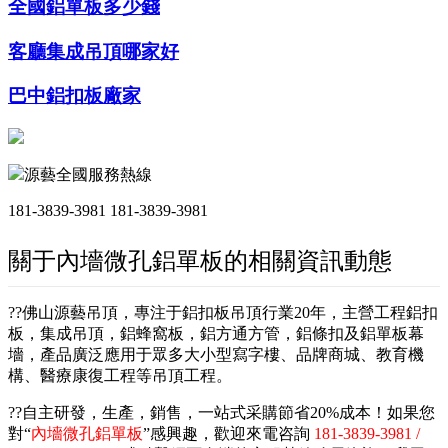
全國鋁單板多少錢
客廳集成吊頂哪家好
巴中鋁扣板廠家
源藝全國服務熱線
181-3839-3981
181-3839-3981
關于內墻微孔鋁單板的相關資訊動態
??佛山源藝吊頂，專注于鋁扣板吊頂行業20年，主營工程鋁扣
板，集成吊頂，鋁蜂窩板，鋁方通方管，鋁條扣及鋁單板幕
墻，產品廣泛應用于眾多大小型寫字樓、品牌商城、教育機
構、醫療康復工程等吊頂工程。
??自主研發，生產，銷售，一站式采購節省20%成本！如果您
對“
內墻微孔鋁單板
”感興趣，歡迎來電咨詢
181-3839-3981 /