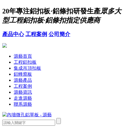
20年
專注鋁扣板·鋁條扣研發生產
眾多大
型工程鋁扣板·鋁條扣指定供應商
產品中心
工程案例
公司簡介
源藝首頁
工程鋁扣板
集成吊頂扣板
鋁蜂窩板
源藝產品
工程案例
源藝資訊
走進源藝
聯系源藝