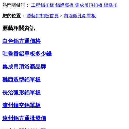
熱門關鍵詞：
工程鋁扣板
鋁蜂窩板
集成吊頂扣板
鋁條扣
您的位置：
源藝鋁扣板首頁
>
內墻微孔鋁單板
源藝相關資訊
白色鋁方通價格
吐魯番鋁單板多少錢
集成吊頂浴霸品牌
雞西造型鋁單板
長治弧形鋁單板
瀘州鏤空鋁單板
達州鋁方通批發價