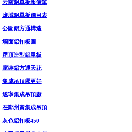
云南鋁單板報價單
鹽城鋁單板價目表
公園鋁方通構造
墻面鋁扣板圖
屋頂造型鋁單板
家裝鋁方通天花
集成吊頂哪更好
遂寧集成吊頂廠
在鄭州賣集成吊頂
灰色鋁扣板450