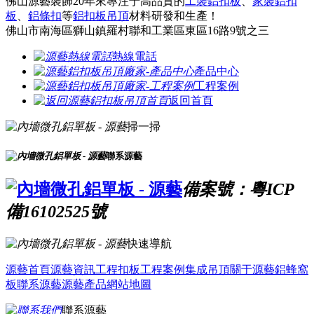
佛山源藝裝飾20年來專注于高品質的
工裝鋁扣板
、
家裝鋁扣
板
、
鋁條扣
等
鋁扣板吊頂
材料研發和生產！
佛山市南海區獅山鎮羅村聯和工業區東區16路9號之三
熱線電話
產品中心
工程案例
返回首頁
掃一掃
聯系源藝
備案號：粵ICP
備16102525號
快速導航
源藝首頁
源藝資訊
工程扣板
工程案例
集成吊頂
關于源藝
鋁蜂窩
板
聯系源藝
源藝產品
網站地圖
聯系源藝