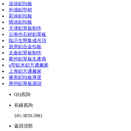
滾涂鋁扣板
外墻鋁型材
彩涂鋁扣板
噴涂鋁扣板
天津鋁單板制作
云南仿石材鋁單板
臨沂生態集成吊頂
廚房鋁合金扣板
太倉鋁單板制作
衢州鋁單板生產商
u型鋁木鋁方通廠家
上海鋁方通廠家
條形鋁扣板厚度
惠州鋁單板源頭
QQ咨詢
在線咨詢
181-3839-3981
返回頂部