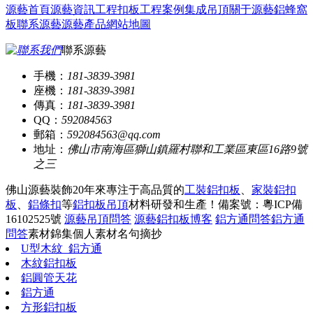
源藝首頁
源藝資訊
工程扣板
工程案例
集成吊頂
關于源藝
鋁蜂窩
板
聯系源藝
源藝產品
網站地圖
聯系源藝
手機：
181-3839-3981
座機：
181-3839-3981
傳真：
181-3839-3981
QQ：
592084563
郵箱：
592084563@qq.com
地址：
佛山市南海區獅山鎮羅村聯和工業區東區16路9號
之三
佛山源藝裝飾20年來專注于高品質的
工裝鋁扣板
、
家裝鋁扣
板
、
鋁條扣
等
鋁扣板吊頂
材料研發和生產！
備案號：粵ICP備
16102525號
源藝吊頂問答
源藝鋁扣板博客
鋁方通問答
鋁方通
問答
素材錦集
個人素材
名句摘抄
U型木紋_鋁方通
木紋鋁扣板
鋁圓管天花
鋁方通
方形鋁扣板