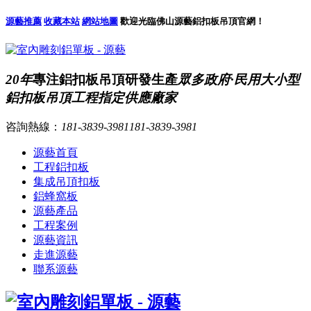
源藝推薦
收藏本站
網站地圖
歡迎光臨佛山源藝鋁扣板吊頂官網！
20年
專注鋁扣板吊頂研發生產
眾多政府·民用大小型
鋁扣板吊頂工程指定供應廠家
咨詢熱線：
181-3839-3981
181-3839-3981
源藝首頁
工程鋁扣板
集成吊頂扣板
鋁蜂窩板
源藝產品
工程案例
源藝資訊
走進源藝
聯系源藝