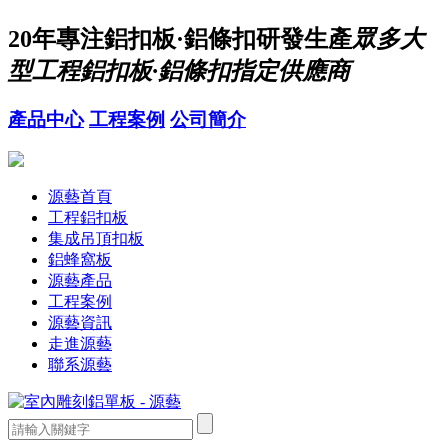
20年
專注鋁扣板·鋁條扣研發生產
眾多大
型工程鋁扣板·鋁條扣指定供應商
產品中心
工程案例
公司簡介
源藝首頁
工程鋁扣板
集成吊頂扣板
鋁蜂窩板
源藝產品
工程案例
源藝資訊
走進源藝
聯系源藝