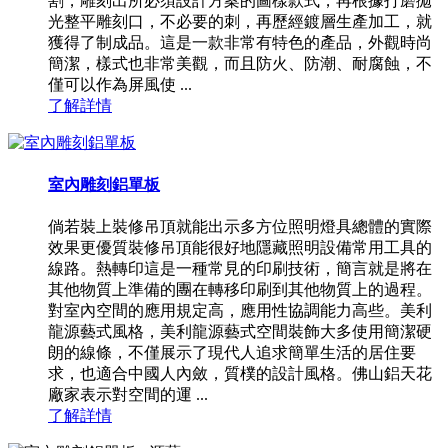
割，雕刻出所必須設計方案的圖樣款式，再根據打磨拋
光整平雕刻口，不必要的刺，再歷經鍍層生產加工，就
獲得了制成品。這是一款非常有特色的產品，外觀時尚
簡潔，樣式也非常美觀，而且防火、防潮、耐腐蝕，不
僅可以作為屏風使 ...
了解詳情
室內雕刻鋁單板
倘若裝上裝修吊頂就能出示多方位照明燈具總體的實際
效果更優質裝修吊頂能很好地隱藏照明設備常用工具的
線路。熱轉印這是一種常見的印刷技術，簡言就是將在
其他物質上準備的團在轉移印刷到其他物質上的過程。
對室內空間的應用規定高，應用性協調能力高些。美利
龍源藝式風格，美利龍源藝式空間裝飾大多使用簡潔硬
朗的線條，不僅展示了現代人追求簡單生活的居住要
求，也適合中國人內斂，質樸的設計風格。佛山鋁天花
廠家表示對空間的運 ...
了解詳情