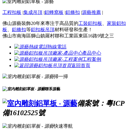
工程扣板
|
集成吊頂
|
鋁蜂窩板
|
鋁條扣
|
源藝推薦
|
佛山源藝裝飾20年來專注于高品質的
工裝鋁扣板
、
家裝鋁扣
板
、
鋁條扣
等
鋁扣板吊頂
材料研發和生產！
佛山市南海區獅山鎮羅村聯和工業區東區16路9號之三
熱線電話
產品中心
工程案例
返回首頁
掃一掃
聯系源藝
備案號：粵ICP
備16102525號
快速導航