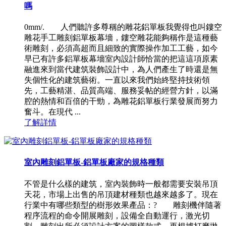
嗎
0mm/. 人們聽許多尊稱的雕花鋁單板我覺得也叫鏤空
雕花手工雕刻鋁單板幕墻，鏤空雕花能夠稱作是這種藝
術雕刻，必須高超而且細致的實際操作加工工藝，如今
早已有許多鋁單板幕墻室內設計師恰當的把這這項原素
融進來到當代建筑裝飾設計中，為人們產生了時還是無
失個性化的建筑藝術。一直以來我們始終堅持技術領
先，工藝精湛、品質高端、服務妥帖的經營方針，以滿
腔的熱情和百倍的干勁，為雕花鋁單板行業發展而努力
奮斗。在現代 ...
了解詳情
室內雕刻鋁單板-鋁單板廠家的規格種類
不管是什么樣的建筑，室內裝飾時一般都需要安裝吊頂
天花，市場上出售的吊頂建材種類也越來越多了。現在
行業中有哪些類型的樹形效果產品：? 雕刻機伴隨著
程序流程的命令開展雕刻，設備全自動運行，激光切