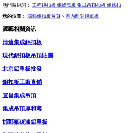
熱門關鍵詞：
工程鋁扣板
鋁蜂窩板
集成吊頂扣板
鋁條扣
您的位置：
源藝鋁扣板首頁
>
室內雕刻鋁單板
源藝相關資訊
清遠集成鋁扣板
現代鋁扣板吊頂貼圖
北京鋁單板批發
鋁扣板工廠直銷
宜昌集成吊頂
集成吊頂厚和薄
邯鄲氟碳漆鋁單板