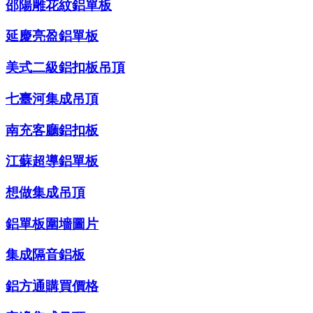
邵陽雕花紋鋁單板
延慶亮盈鋁單板
美式二級鋁扣板吊頂
七臺河集成吊頂
南充客廳鋁扣板
江蘇超導鋁單板
想做集成吊頂
鋁單板圍墻圖片
集成隔音鋁板
鋁方通購買價格