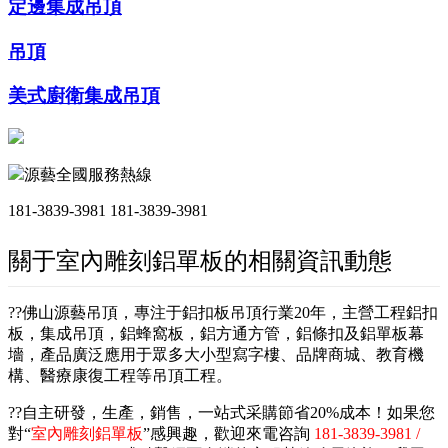
定邊集成吊頂
吊頂
美式廚衛集成吊頂
源藝全國服務熱線
181-3839-3981
181-3839-3981
關于室內雕刻鋁單板的相關資訊動態
??佛山源藝吊頂，專注于鋁扣板吊頂行業20年，主營工程鋁扣
板，集成吊頂，鋁蜂窩板，鋁方通方管，鋁條扣及鋁單板幕
墻，產品廣泛應用于眾多大小型寫字樓、品牌商城、教育機
構、醫療康復工程等吊頂工程。
??自主研發，生產，銷售，一站式采購節省20%成本！如果您
對“
室內雕刻鋁單板
”感興趣，歡迎來電咨詢
181-3839-3981 /