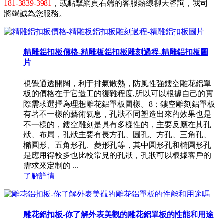
181-3839-3981
，或點擊網頁右端的客服熱線聊天咨詢，我司
將竭誠為您服務。
精雕鋁扣板價格-精雕板鋁扣板雕刻過程-精雕鋁扣板圖
片
視覺通透開闊，利于排氣散熱，防風性強鏤空雕花鋁單
板的價格在于它造工的復雜程度,所以可以根據自己的實
際需求選擇為理想雕花鋁單板圖樣。8；鏤空雕刻鋁單板
有著不一樣的藝術氣息，孔狀不同塑造出來的效果也是
不一樣的，鏤空雕刻是具有多樣性的，主要反應在其孔
狀、布局，孔狀主要有長方孔、圓孔、方孔、三角孔、
橢圓形、五角形孔、菱形孔等，其中圓形孔和橢圓形孔
是應用得較多也比較常見的孔狀，孔狀可以根據客戶的
需求來定制的 ...
了解詳情
雕花鋁扣板-你了解外表美觀的雕花鋁單板的性能和用途