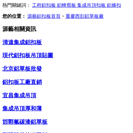
熱門關鍵詞：
工程鋁扣板
鋁蜂窩板
集成吊頂扣板
鋁條扣
您的位置：
源藝鋁扣板首頁
>
重慶西彭鋁單板廠
源藝相關資訊
清遠集成鋁扣板
現代鋁扣板吊頂貼圖
北京鋁單板批發
鋁扣板工廠直銷
宜昌集成吊頂
集成吊頂厚和薄
邯鄲氟碳漆鋁單板