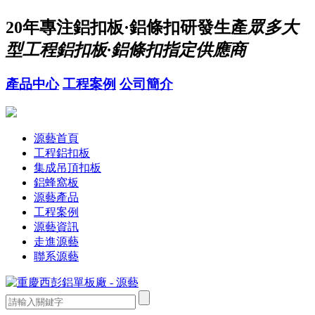
20年
專注鋁扣板·鋁條扣研發生產
眾多大
型工程鋁扣板·鋁條扣指定供應商
產品中心
工程案例
公司簡介
源藝首頁
工程鋁扣板
集成吊頂扣板
鋁蜂窩板
源藝產品
工程案例
源藝資訊
走進源藝
聯系源藝