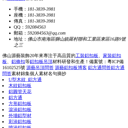
手機：
181-3839-3981
座機：
181-3839-3981
傳真：
181-3839-3981
QQ：
592084563
郵箱：
592084563@qq.com
地址：
佛山市南海區獅山鎮羅村聯和工業區東區16路9號
之三
佛山源藝裝飾20年來專注于高品質的
工裝鋁扣板
、
家裝鋁扣
板
、
鋁條扣
等
鋁扣板吊頂
材料研發和生產！
備案號：粵ICP備
16102525號
源藝吊頂問答
源藝鋁扣板博客
鋁方通問答
鋁方通
問答
素材錦集
個人素材
名句摘抄
U型木紋_鋁方通
木紋鋁扣板
鋁圓管天花
鋁方通
方形鋁扣板
滾涂鋁扣板
外墻鋁型材
彩涂鋁扣板
噴涂鋁扣板