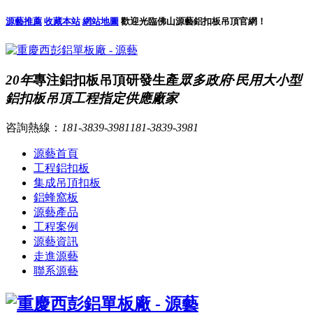
源藝推薦
收藏本站
網站地圖
歡迎光臨佛山源藝鋁扣板吊頂官網！
20年
專注鋁扣板吊頂研發生產
眾多政府·民用大小型
鋁扣板吊頂工程指定供應廠家
咨詢熱線：
181-3839-3981
181-3839-3981
源藝首頁
工程鋁扣板
集成吊頂扣板
鋁蜂窩板
源藝產品
工程案例
源藝資訊
走進源藝
聯系源藝