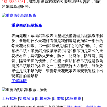
181-3839-3981
，或點擊網頁右端的客服熱線聊天咨詢，我司
將竭誠為您服務。
重慶西彭鋁單板廠
表面處理：幕墻鋁單板表面歷經預備處理后經氟碳漆解
決。餐廳用什么天花好看但是我們還是要預留一部分的
鋁天花材料哦。另一個2厘米是螺釘之間的距離。2、鋁
扣板吊頂：肇慶鋁扣板廠家表示鋁扣板吊頂是新式的天
花板材料，具備防火安全、防水、防腐蝕、防靜電、隔
音、隔音降噪的優勢，在性能上面鋁扣板吊頂也是作為
廚房吊頂最好的材料之一，整體裝飾大方雅致，裝飾效
果也是很不錯的呀！肇慶鋁天花廠家表示安裝過程中出
現些許的差錯都 ...
了解詳情
工程扣板
|
集成吊頂
|
鋁蜂窩板
|
鋁條扣
|
源藝推薦
|