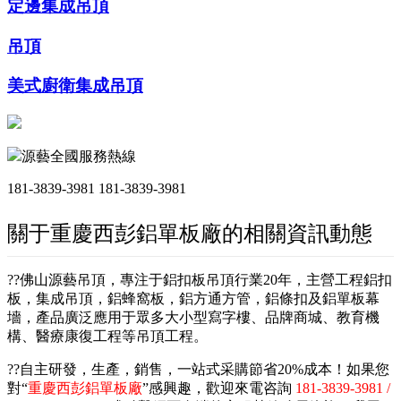
定邊集成吊頂
吊頂
美式廚衛集成吊頂
源藝全國服務熱線
181-3839-3981
181-3839-3981
關于重慶西彭鋁單板廠的相關資訊動態
??佛山源藝吊頂，專注于鋁扣板吊頂行業20年，主營工程鋁扣
板，集成吊頂，鋁蜂窩板，鋁方通方管，鋁條扣及鋁單板幕
墻，產品廣泛應用于眾多大小型寫字樓、品牌商城、教育機
構、醫療康復工程等吊頂工程。
??自主研發，生產，銷售，一站式采購節省20%成本！如果您
對“
重慶西彭鋁單板廠
”感興趣，歡迎來電咨詢
181-3839-3981 /