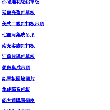
邵陽雕花紋鋁單板
延慶亮盈鋁單板
美式二級鋁扣板吊頂
七臺河集成吊頂
南充客廳鋁扣板
江蘇超導鋁單板
想做集成吊頂
鋁單板圍墻圖片
集成隔音鋁板
鋁方通購買價格