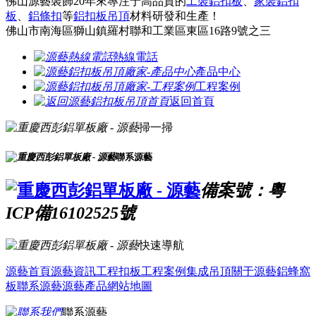
佛山源藝裝飾20年來專注于高品質的
工裝鋁扣板
、
家裝鋁扣
板
、
鋁條扣
等
鋁扣板吊頂
材料研發和生產！
佛山市南海區獅山鎮羅村聯和工業區東區16路9號之三
熱線電話
產品中心
工程案例
返回首頁
掃一掃
聯系源藝
備案號：粵
ICP備16102525號
快速導航
源藝首頁
源藝資訊
工程扣板
工程案例
集成吊頂
關于源藝
鋁蜂窩
板
聯系源藝
源藝產品
網站地圖
聯系源藝