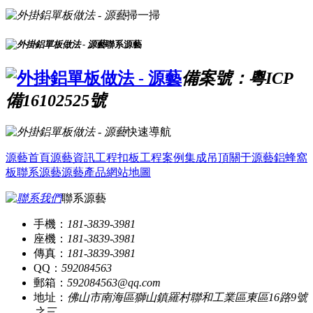
掃一掃
聯系源藝
備案號：粵ICP
備16102525號
快速導航
源藝首頁
源藝資訊
工程扣板
工程案例
集成吊頂
關于源藝
鋁蜂窩
板
聯系源藝
源藝產品
網站地圖
聯系源藝
手機：
181-3839-3981
座機：
181-3839-3981
傳真：
181-3839-3981
QQ：
592084563
郵箱：
592084563@qq.com
地址：
佛山市南海區獅山鎮羅村聯和工業區東區16路9號
之三