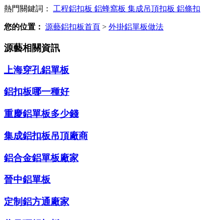
熱門關鍵詞：
工程鋁扣板
鋁蜂窩板
集成吊頂扣板
鋁條扣
您的位置：
源藝鋁扣板首頁
>
外掛鋁單板做法
源藝相關資訊
上海穿孔鋁單板
鋁扣板哪一種好
重慶鋁單板多少錢
集成鋁扣板吊頂廠商
鋁合金鋁單板廠家
晉中鋁單板
定制鋁方通廠家