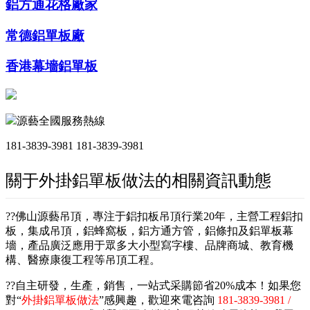
鋁方通花格廠家
常德鋁單板廠
香港幕墻鋁單板
源藝全國服務熱線
181-3839-3981
181-3839-3981
關于外掛鋁單板做法的相關資訊動態
??佛山源藝吊頂，專注于鋁扣板吊頂行業20年，主營工程鋁扣
板，集成吊頂，鋁蜂窩板，鋁方通方管，鋁條扣及鋁單板幕
墻，產品廣泛應用于眾多大小型寫字樓、品牌商城、教育機
構、醫療康復工程等吊頂工程。
??自主研發，生產，銷售，一站式采購節省20%成本！如果您
對“
外掛鋁單板做法
”感興趣，歡迎來電咨詢
181-3839-3981 /