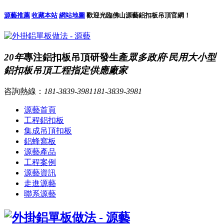
源藝推薦
收藏本站
網站地圖
歡迎光臨佛山源藝鋁扣板吊頂官網！
20年
專注鋁扣板吊頂研發生產
眾多政府·民用大小型
鋁扣板吊頂工程指定供應廠家
咨詢熱線：
181-3839-3981
181-3839-3981
源藝首頁
工程鋁扣板
集成吊頂扣板
鋁蜂窩板
源藝產品
工程案例
源藝資訊
走進源藝
聯系源藝