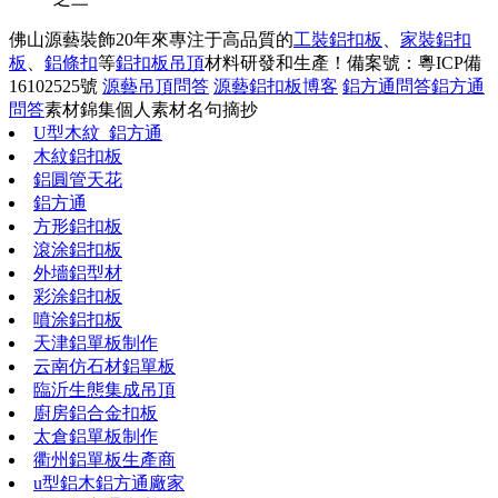
佛山源藝裝飾20年來專注于高品質的
工裝鋁扣板
、
家裝鋁扣
板
、
鋁條扣
等
鋁扣板吊頂
材料研發和生產！
備案號：粵ICP備
16102525號
源藝吊頂問答
源藝鋁扣板博客
鋁方通問答
鋁方通
問答
素材錦集
個人素材
名句摘抄
U型木紋_鋁方通
木紋鋁扣板
鋁圓管天花
鋁方通
方形鋁扣板
滾涂鋁扣板
外墻鋁型材
彩涂鋁扣板
噴涂鋁扣板
天津鋁單板制作
云南仿石材鋁單板
臨沂生態集成吊頂
廚房鋁合金扣板
太倉鋁單板制作
衢州鋁單板生產商
u型鋁木鋁方通廠家