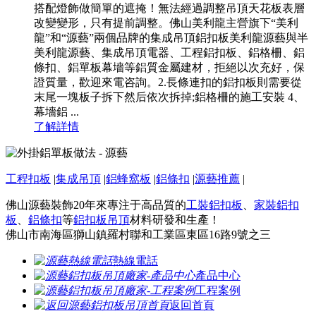
搭配燈飾做簡單的遮掩！無法經過調整吊頂天花板表層
改變變形，只有提前調整。佛山美利龍主營旗下“美利
龍”和“源藝”兩個品牌的集成吊頂鋁扣板美利龍源藝與半
美利龍源藝、集成吊頂電器、工程鋁扣板、鋁格柵、鋁
條扣、鋁單板幕墻等鋁質金屬建材，拒絕以次充好，保
證質量，歡迎來電咨詢。2.長條連扣的鋁扣板則需要從
末尾一塊板子拆下然后依次拆掉;鋁格柵的施工安裝 4、
幕墻鋁 ...
了解詳情
工程扣板
|
集成吊頂
|
鋁蜂窩板
|
鋁條扣
|
源藝推薦
|
佛山源藝裝飾20年來專注于高品質的
工裝鋁扣板
、
家裝鋁扣
板
、
鋁條扣
等
鋁扣板吊頂
材料研發和生產！
佛山市南海區獅山鎮羅村聯和工業區東區16路9號之三
熱線電話
產品中心
工程案例
返回首頁