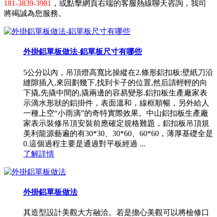
181-3839-3981
，或點擊網頁右端的客服熱線聊天咨詢，我司
將竭誠為您服務。
外掛鋁單板做法-鋁單板尺寸有哪些
5公分以內，吊頂燈高寬比操縱在2.條形鋁扣板:壁紙刀沿
縫隙插入,來回劃幾下,找到卡子的位置,然后請輕輕的向
下撬,先撬中間的,撬兩邊的容易變形.鋁扣板生產廠家表
示滴水形狀的鋁掛件，表面溫和，線框順暢，另外給人
一種上空“小雨滴”的奇特實際效果。中山鋁扣板生產廠
家表示裝修吊頂安裝前應確定規格難題，鋁扣板吊頂規
美利龍源藝遍的有30*30、30*60、60*60，薄厚基礎全是
0.這個過程主要是通過對平板經過 ...
了解詳情
外掛鋁單板做法
其造型設計美觀大方融洽。若是擔心美觀可以將檢修口