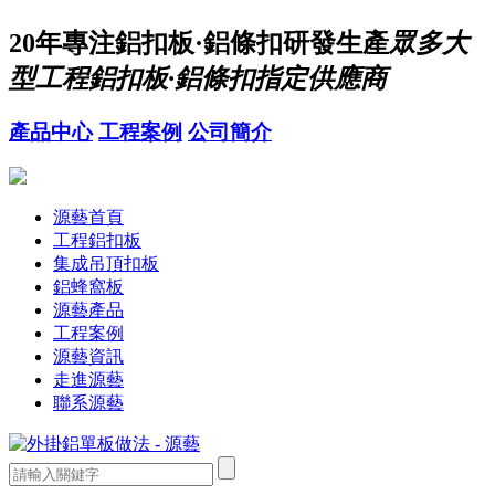
20年
專注鋁扣板·鋁條扣研發生產
眾多大
型工程鋁扣板·鋁條扣指定供應商
產品中心
工程案例
公司簡介
源藝首頁
工程鋁扣板
集成吊頂扣板
鋁蜂窩板
源藝產品
工程案例
源藝資訊
走進源藝
聯系源藝