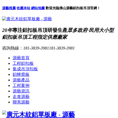
源藝推薦
收藏本站
網站地圖
歡迎光臨佛山源藝鋁扣板吊頂官網！
20年
專注鋁扣板吊頂研發生產
眾多政府·民用大小型
鋁扣板吊頂工程指定供應廠家
咨詢熱線：
181-3839-3981
181-3839-3981
源藝首頁
工程鋁扣板
集成吊頂扣板
鋁蜂窩板
源藝產品
工程案例
源藝資訊
走進源藝
聯系源藝