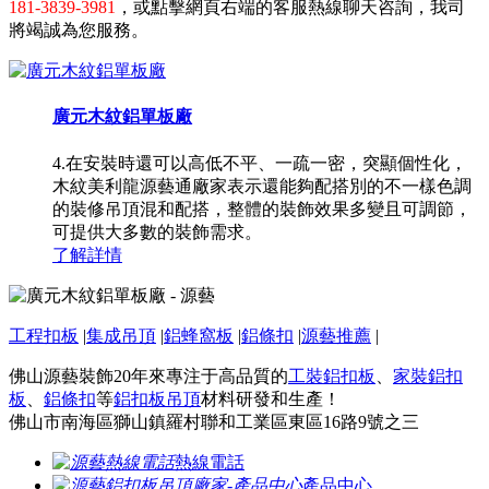
181-3839-3981
，或點擊網頁右端的客服熱線聊天咨詢，我司
將竭誠為您服務。
廣元木紋鋁單板廠
4.在安裝時還可以高低不平、一疏一密，突顯個性化，
木紋美利龍源藝通廠家表示還能夠配搭別的不一樣色調
的裝修吊頂混和配搭，整體的裝飾效果多變且可調節，
可提供大多數的裝飾需求。
了解詳情
工程扣板
|
集成吊頂
|
鋁蜂窩板
|
鋁條扣
|
源藝推薦
|
佛山源藝裝飾20年來專注于高品質的
工裝鋁扣板
、
家裝鋁扣
板
、
鋁條扣
等
鋁扣板吊頂
材料研發和生產！
佛山市南海區獅山鎮羅村聯和工業區東區16路9號之三
熱線電話
產品中心