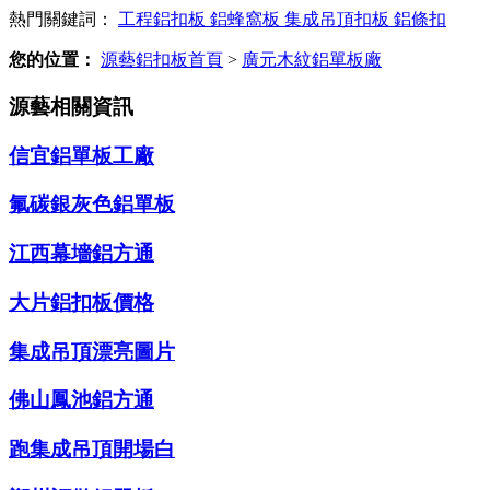
熱門關鍵詞：
工程鋁扣板
鋁蜂窩板
集成吊頂扣板
鋁條扣
您的位置：
源藝鋁扣板首頁
>
廣元木紋鋁單板廠
源藝相關資訊
信宜鋁單板工廠
氟碳銀灰色鋁單板
江西幕墻鋁方通
大片鋁扣板價格
集成吊頂漂亮圖片
佛山鳳池鋁方通
跑集成吊頂開場白