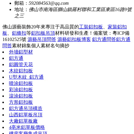
郵箱：
592084563@qq.com
地址：
佛山市南海區獅山鎮羅村聯和工業區東區16路9號
之三
佛山源藝裝飾20年來專注于高品質的
工裝鋁扣板
、
家裝鋁扣
板
、
鋁條扣
等
鋁扣板吊頂
材料研發和生產！
備案號：粵ICP備
16102525號
源藝吊頂問答
源藝鋁扣板博客
鋁方通問答
鋁方通
問答
素材錦集
個人素材
名句摘抄
外墻鋁型材
鋁方通
鋁圓管天花
木紋鋁扣板
U型木紋_鋁方通
噴涂鋁扣板
彩涂鋁扣板
滾涂鋁扣板
方形鋁扣板
鋁方通吊頂構造
山西鋁單板吊頂
大廠鋁單板廠
4亳米鋁單板價格
樓房客廳集成吊頂