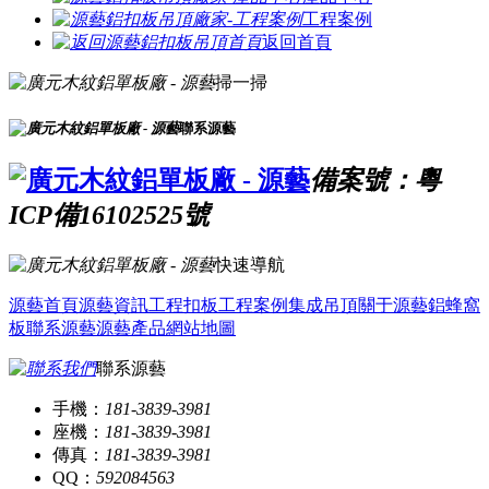
工程案例
返回首頁
掃一掃
聯系源藝
備案號：粵
ICP備16102525號
快速導航
源藝首頁
源藝資訊
工程扣板
工程案例
集成吊頂
關于源藝
鋁蜂窩
板
聯系源藝
源藝產品
網站地圖
聯系源藝
手機：
181-3839-3981
座機：
181-3839-3981
傳真：
181-3839-3981
QQ：
592084563