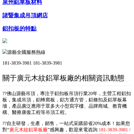
泉州鋁單板材料
諸暨集成吊頂網店
鋁扣板的特點
源藝全國服務熱線
181-3839-3981
181-3839-3981
關于廣元木紋鋁單板廠的相關資訊動態
??佛山源藝吊頂，專注于鋁扣板吊頂行業20年，主營工程鋁扣
板，集成吊頂，鋁蜂窩板，鋁方通方管，鋁條扣及鋁單板幕
墻，產品廣泛應用于眾多大小型寫字樓、品牌商城、教育機
構、醫療康復工程等吊頂工程。
??自主研發，生產，銷售，一站式采購節省20%成本！如果您
對“
廣元木紋鋁單板廠
”感興趣，歡迎來電咨詢
181-3839-3981 /