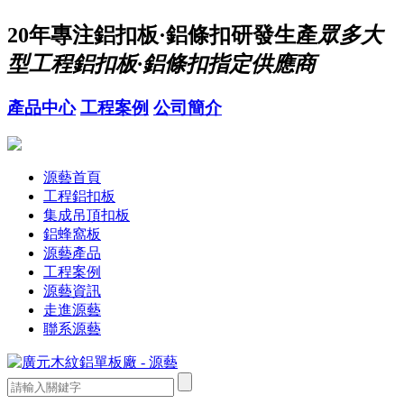
20年
專注鋁扣板·鋁條扣研發生產
眾多大
型工程鋁扣板·鋁條扣指定供應商
產品中心
工程案例
公司簡介
源藝首頁
工程鋁扣板
集成吊頂扣板
鋁蜂窩板
源藝產品
工程案例
源藝資訊
走進源藝
聯系源藝