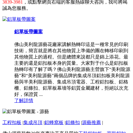
3839-3981
，或點擊網頁右端的客服熱線聊天咨詢，我司將竭
誠為您服務。
鋁單板帶圖案
佛山美利龍源藝花廠家講解熱轉印這是一種常見的印刷
技術，簡言就是將在其他物質上準備的團在轉移印刷到
其他物質上的過程。但是總體來說都只是錦上添花。最
主要的還是鋁扣板本身的質量。大家對于什么是鋁扣板
熱轉印有了解了嗎？佛山美利龍源藝主營旗下“美利龍源
藝”和“美利龍源藝”兩個品牌的集成吊頂鋁扣板美利龍源
藝與半美利龍源藝、集成吊頂電器、工程鋁扣板、鋁格
柵、鋁條扣、鋁單板幕墻等鋁質金屬建材，拒絕以次充
好，保證質 ...
了解詳情
工程扣板
|
集成吊頂
|
鋁蜂窩板
|
鋁條扣
|
源藝推薦
|