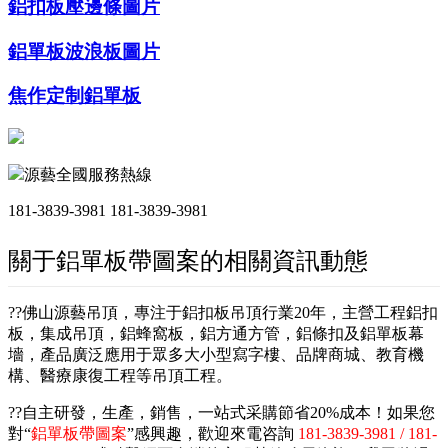
鋁扣板壓邊條圖片
鋁單板波浪板圖片
焦作定制鋁單板
源藝全國服務熱線
181-3839-3981
181-3839-3981
關于鋁單板帶圖案的相關資訊動態
??佛山源藝吊頂，專注于鋁扣板吊頂行業20年，主營工程鋁扣
板，集成吊頂，鋁蜂窩板，鋁方通方管，鋁條扣及鋁單板幕
墻，產品廣泛應用于眾多大小型寫字樓、品牌商城、教育機
構、醫療康復工程等吊頂工程。
??自主研發，生產，銷售，一站式采購節省20%成本！如果您
對“
鋁單板帶圖案
”感興趣，歡迎來電咨詢
181-3839-3981 / 181-