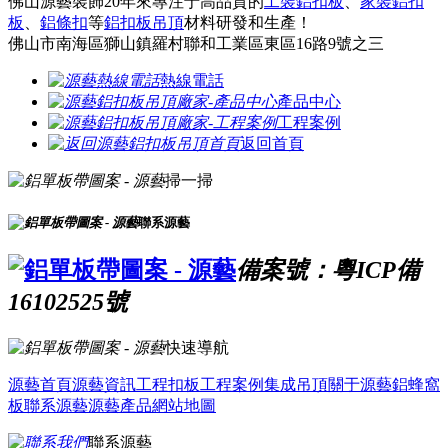
佛山源藝裝飾20年來專注于高品質的
工裝鋁扣板
、
家裝鋁扣
板
、
鋁條扣
等
鋁扣板吊頂
材料研發和生產！
佛山市南海區獅山鎮羅村聯和工業區東區16路9號之三
熱線電話
產品中心
工程案例
返回首頁
掃一掃
聯系源藝
備案號：粵ICP備
16102525號
快速導航
源藝首頁
源藝資訊
工程扣板
工程案例
集成吊頂
關于源藝
鋁蜂窩
板
聯系源藝
源藝產品
網站地圖
聯系源藝