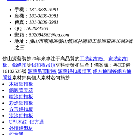
手機：
181-3839-3981
座機：
181-3839-3981
傳真：
181-3839-3981
QQ：
592084563
郵箱：
592084563@qq.com
地址：
佛山市南海區獅山鎮羅村聯和工業區東區16路9號
之三
佛山源藝裝飾20年來專注于高品質的
工裝鋁扣板
、
家裝鋁扣
板
、
鋁條扣
等
鋁扣板吊頂
材料研發和生產！
備案號：粵ICP備
16102525號
源藝吊頂問答
源藝鋁扣板博客
鋁方通問答
鋁方通
問答
素材錦集
個人素材
名句摘抄
木紋鋁扣板
鋁圓管天花
噴涂鋁扣板
彩涂鋁扣板
方形鋁扣板
滾涂鋁扣板
U型木紋_鋁方通
外墻鋁型材
鋁方通