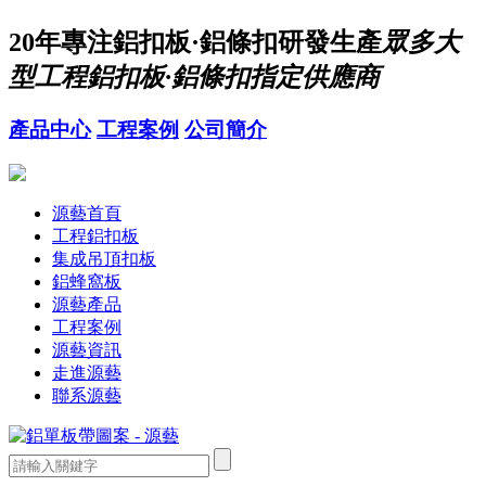
20年
專注鋁扣板·鋁條扣研發生產
眾多大
型工程鋁扣板·鋁條扣指定供應商
產品中心
工程案例
公司簡介
源藝首頁
工程鋁扣板
集成吊頂扣板
鋁蜂窩板
源藝產品
工程案例
源藝資訊
走進源藝
聯系源藝