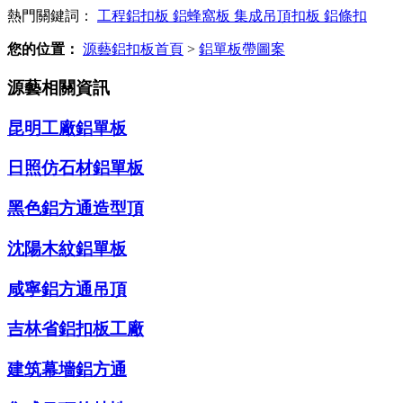
熱門關鍵詞：
工程鋁扣板
鋁蜂窩板
集成吊頂扣板
鋁條扣
您的位置：
源藝鋁扣板首頁
>
鋁單板帶圖案
源藝相關資訊
昆明工廠鋁單板
日照仿石材鋁單板
黑色鋁方通造型頂
沈陽木紋鋁單板
咸寧鋁方通吊頂
吉林省鋁扣板工廠
建筑幕墻鋁方通