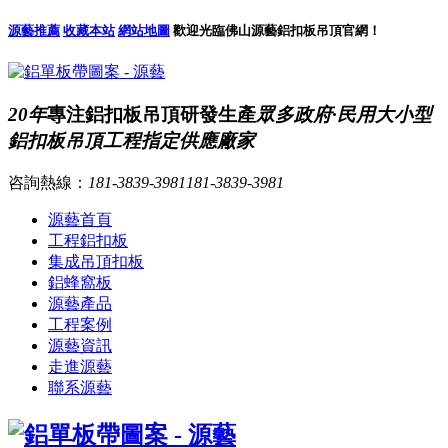
源藝推薦
收藏本站
網站地圖
歡迎光臨佛山源藝鋁扣板吊頂官網！
20年
專注鋁扣板吊頂研發生產
眾多政府·民用大小型
鋁扣板吊頂工程指定供應廠家
咨詢熱線：
181-3839-3981
181-3839-3981
源藝首頁
工程鋁扣板
集成吊頂扣板
鋁蜂窩板
源藝產品
工程案例
源藝資訊
走進源藝
聯系源藝