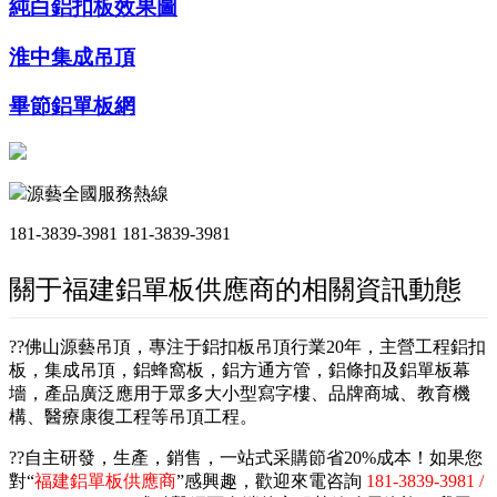
純白鋁扣板效果圖
淮中集成吊頂
畢節鋁單板網
源藝全國服務熱線
181-3839-3981
181-3839-3981
關于福建鋁單板供應商的相關資訊動態
??佛山源藝吊頂，專注于鋁扣板吊頂行業20年，主營工程鋁扣
板，集成吊頂，鋁蜂窩板，鋁方通方管，鋁條扣及鋁單板幕
墻，產品廣泛應用于眾多大小型寫字樓、品牌商城、教育機
構、醫療康復工程等吊頂工程。
??自主研發，生產，銷售，一站式采購節省20%成本！如果您
對“
福建鋁單板供應商
”感興趣，歡迎來電咨詢
181-3839-3981 /