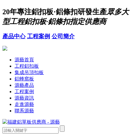
20年
專注鋁扣板·鋁條扣研發生產
眾多大
型工程鋁扣板·鋁條扣指定供應商
產品中心
工程案例
公司簡介
源藝首頁
工程鋁扣板
集成吊頂扣板
鋁蜂窩板
源藝產品
工程案例
源藝資訊
走進源藝
聯系源藝