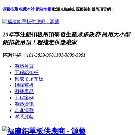
源藝推薦
收藏本站
網站地圖
歡迎光臨佛山源藝鋁扣板吊頂官網！
20年
專注鋁扣板吊頂研發生產
眾多政府·民用大小型
鋁扣板吊頂工程指定供應廠家
咨詢熱線：
181-3839-3981
181-3839-3981
源藝首頁
工程鋁扣板
集成吊頂扣板
鋁蜂窩板
源藝產品
工程案例
源藝資訊
走進源藝
聯系源藝