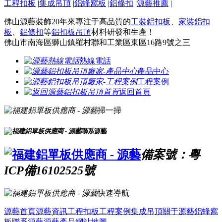
工程扣板
|
集成吊頂
|
鋁蜂窩板
|
鋁條扣
|
源藝推薦
|
佛山源藝裝飾20年來專注于高品質的
工裝鋁扣板
、
家裝鋁扣
板
、
鋁條扣
等
鋁扣板吊頂
材料研發和生產！
佛山市南海區獅山鎮羅村聯和工業區東區16路9號之三
熱線電話
產品中心
工程案例
返回首頁
掃一掃
聯系源藝
備案號：粵
ICP備16102525號
快速導航
源藝首頁
源藝資訊
工程扣板
工程案例
集成吊頂
關于源藝
鋁蜂窩
板
聯系源藝
源藝產品
網站地圖