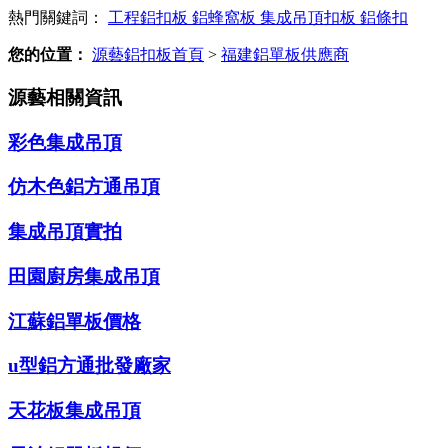
熱門關鍵詞：
工程鋁扣板
鋁蜂窩板
集成吊頂扣板
鋁條扣
您的位置：
源藝鋁扣板首頁
>
福建鋁單板供應商
源藝相關資訊
彩色集成吊頂
仿木色鋁方通吊頂
集成吊頂實拍
田園廚房集成吊頂
江蘇鋁單板價格
u型鋁方通批發廠家
天花板集成吊頂