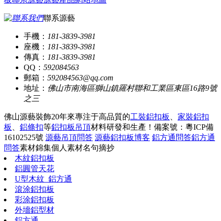
聯系源藝
手機：
181-3839-3981
座機：
181-3839-3981
傳真：
181-3839-3981
QQ：
592084563
郵箱：
592084563@qq.com
地址：
佛山市南海區獅山鎮羅村聯和工業區東區16路9號
之三
佛山源藝裝飾20年來專注于高品質的
工裝鋁扣板
、
家裝鋁扣
板
、
鋁條扣
等
鋁扣板吊頂
材料研發和生產！
備案號：粵ICP備
16102525號
源藝吊頂問答
源藝鋁扣板博客
鋁方通問答
鋁方通
問答
素材錦集
個人素材
名句摘抄
木紋鋁扣板
鋁圓管天花
U型木紋_鋁方通
滾涂鋁扣板
彩涂鋁扣板
外墻鋁型材
鋁方通