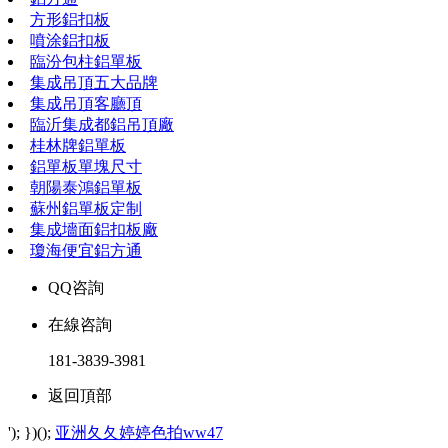
方形鋁扣板
噴涂鋁扣板
臨汾包柱鋁單板
集成吊頂五大品牌
集成吊頂客廳頂
臨沂集成都鋁吊頂廠
桂林牌鋁單板
鋁單板單塊尺寸
朝陽泰鴻鋁單板
蘇州鋁單板定制
集成墻面鋁扣板廠
瓊海便宜鋁方通
QQ咨詢
在線咨詢
181-3839-3981
返回頂部
'); })();
亚洲夂夂婷婷色拍ww47