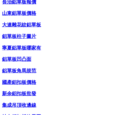
長治鋁單板報價
山東鋁單板價格
大連雕花紋鋁單板
鋁單板柱子圖片
寧夏鋁單板哪家有
鋁單板凹凸面
鋁單板角馬規范
國產鋁扣板價格
新余鋁扣板批發
集成吊頂收邊線