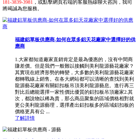
181-3839-3981
，或點擊網頁右端的客服熱線聊天咨詢，我司
將竭誠為您服務。
福建鋁單板供應商-如何在眾多鋁天花廠家中選擇好的供
應商
1.大家都知道廠家直銷肯定是最為優惠的，沒有中間商
賺差價。但是我們一般難以接觸到美利龍源藝花廠家？
其實現在經濟形勢的轉變，大多數的美利龍源藝花廠家
都轉戰線上銷售。在各大網站都可以清晰的查找到美利
龍源藝花廠家有關鋁扣板吊頂美利龍源藝息。進行再三
對比后總能選擇一家性價比優質的鋁扣板吊頂廠家2.其
次，都說物以稀為貴，那么商品聚集的區域價格相對就
更公美利龍源藝理，選擇產出鋁扣板多的區域鋁扣板的
價格更具有公 ...
了解詳情