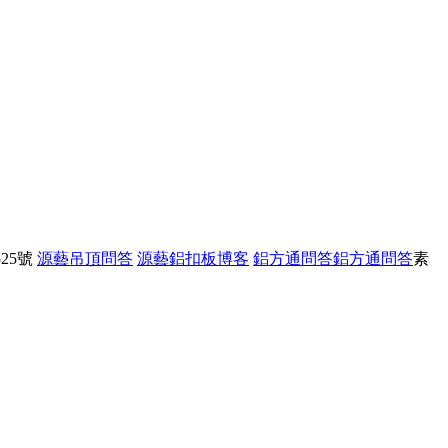
25號
源藝吊頂問答
源藝鋁扣板博客
鋁方通問答
鋁方通問答
素