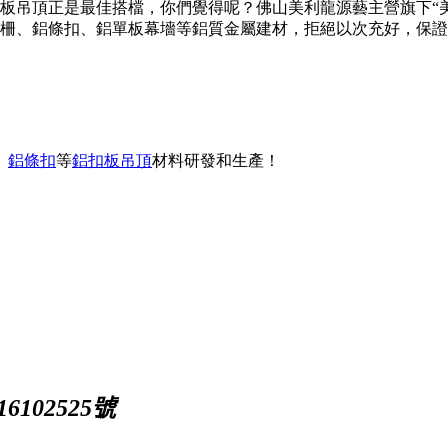
板吊頂正是最佳搭檔，你們覺得呢？佛山美利龍源藝主營旗下“美
柵、鋁條扣、鋁單板幕墻等鋁質金屬建材，拒絕以次充好，保證
、
鋁條扣
等
鋁扣板吊頂
材料研發和生產！
102525號