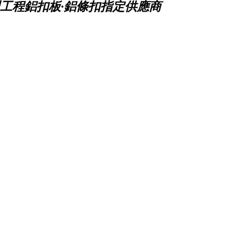
工程鋁扣板·鋁條扣指定供應商