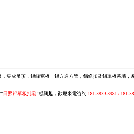
扣板，集成吊頂，鋁蜂窩板，鋁方通方管，鋁條扣及鋁單板幕墻
“
日照鋁單板批發
”感興趣，歡迎來電咨詢
181-3839-3981 / 181-3