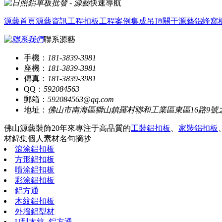
快速導航
源藝首頁
源藝資訊
工程扣板
工程案例
集成吊頂
關于源藝
鋁蜂窩
聯系源藝
手機：
181-3839-3981
座機：
181-3839-3981
傳真：
181-3839-3981
QQ：
592084563
郵箱：
592084563@qq.com
地址：
佛山市南海區獅山鎮羅村聯和工業區東區16路9號
佛山源藝裝飾20年來專注于高品質的
工裝鋁扣板
、
家裝鋁扣板
材錦集
個人素材
名句摘抄
滾涂鋁扣板
方形鋁扣板
噴涂鋁扣板
彩涂鋁扣板
鋁方通
木紋鋁扣板
外墻鋁型材
U型木紋_鋁方通