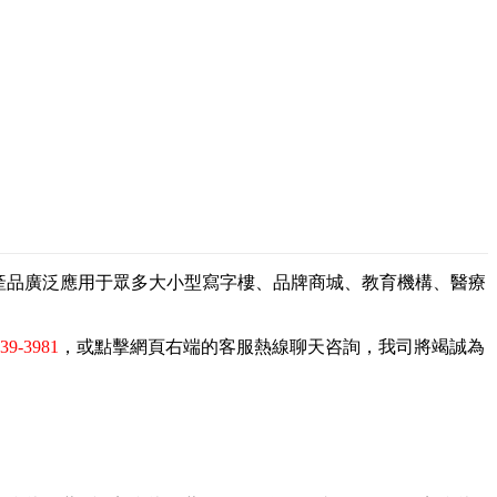
，產品廣泛應用于眾多大小型寫字樓、品牌商城、教育機構、醫療
839-3981
，或點擊網頁右端的客服熱線聊天咨詢，我司將竭誠為