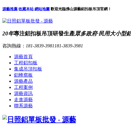
源藝推薦
收藏本站
網站地圖
歡迎光臨佛山源藝鋁扣板吊頂官網！
20年
專注鋁扣板吊頂研發生產
眾多政府·民用大小型
咨詢熱線：
181-3839-3981
181-3839-3981
源藝首頁
工程鋁扣板
集成吊頂扣板
鋁蜂窩板
源藝產品
工程案例
源藝資訊
走進源藝
聯系源藝