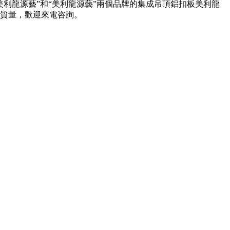
利龍源藝”和“美利龍源藝”兩個品牌的集成吊頂鋁扣板美利龍
質量，歡迎來電咨詢。