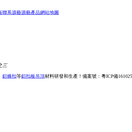
板
聯系源藝
源藝產品
網站地圖
之三
、
鋁條扣
等
鋁扣板吊頂
材料研發和生產！
備案號：粵ICP備161025