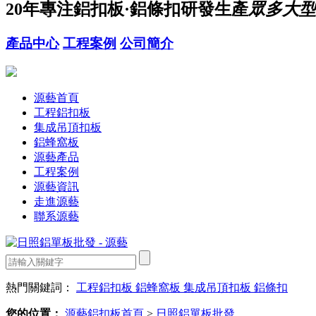
20年
專注鋁扣板·鋁條扣研發生產
眾多大型
產品中心
工程案例
公司簡介
源藝首頁
工程鋁扣板
集成吊頂扣板
鋁蜂窩板
源藝產品
工程案例
源藝資訊
走進源藝
聯系源藝
熱門關鍵詞：
工程鋁扣板
鋁蜂窩板
集成吊頂扣板
鋁條扣
您的位置：
源藝鋁扣板首頁
>
日照鋁單板批發