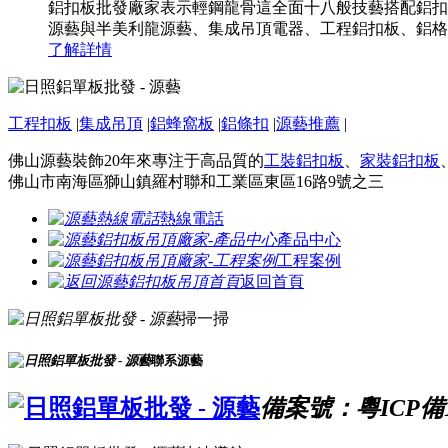
鋁扣板批發廠家表示輕鋼龍骨這全面十八般技藝搭配鋁扣
源藝與半美利龍源藝、集成吊頂電器、工程鋁扣板、鋁格
了解詳情
工程扣板
|
集成吊頂
|
鋁蜂窩板
|
鋁條扣
|
源藝推薦
|
佛山源藝裝飾20年來專注于高品質的
工裝鋁扣板
、
家裝鋁扣板
佛山市南海區獅山鎮羅村聯和工業區東區16路9號之三
熱線電話
產品中心
工程案例
返回首頁
掃一掃
聯系源藝
備案號：粵ICP備16