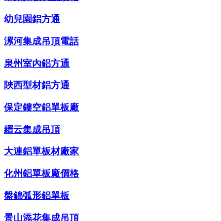
幼兒園鋁方通
漯河集成吊頂電話
泉州室內鋁方通
陜西型材鋁方通
保定鏤空鋁單板廠
縉云集成吊頂
大連鋁單板材廠家
化州鋁單板廠價格
盤錦弧形鋁單板
景山添花集成吊頂