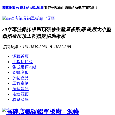
源藝推薦
收藏本站
網站地圖
歡迎光臨佛山源藝鋁扣板吊頂官網！
20年
專注鋁扣板吊頂研發生產
眾多政府·民用大小型
鋁扣板吊頂工程指定供應廠家
咨詢熱線：
181-3839-3981
181-3839-3981
源藝首頁
工程鋁扣板
集成吊頂扣板
鋁蜂窩板
源藝產品
工程案例
源藝資訊
走進源藝
聯系源藝