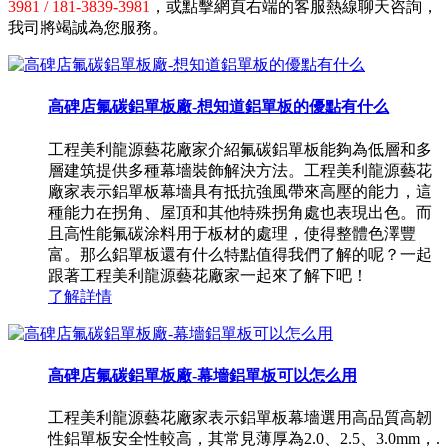
3981 / 181-3839-3981
，或點擊網頁右端的客服熱線聊天咨詢，
我司將竭誠為您服務。
高碑店氟碳鋁單板廠-想知道鋁單板的優點有什么
工程美利龍源藝花廠家介紹氟碳鋁單板能夠為低層和多
層建筑提供多種幕墻裝飾解決方法。工程美利龍源藝花
廠家表示鋁單板幕墻具有抵抗強風帶來高壓的能力，這
種能力在拐角、屋頂和其他特殊拐角處也表現出色。而
且高性能氟碳涂料用于板材的處理，使得整體色澤豐
富。那么鋁單板還有什么特點值得我們了解的呢？一起
跟著工程美利龍源藝花廠家一起來了解下吧！
了解詳情
高碑店氟碳鋁單板廠-幕墻鋁單板可以怎么用
工程美利龍源藝花廠家表示鋁單板幕墻選用高品質高韌
性鋁單板安全性較高，其常見薄厚為2.0、2.5、3.0mm，.