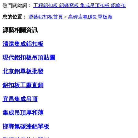
熱門關鍵詞：
工程鋁扣板
鋁蜂窩板
集成吊頂扣板
鋁條扣
您的位置：
源藝鋁扣板首頁
>
高碑店氟碳鋁單板廠
源藝相關資訊
清遠集成鋁扣板
現代鋁扣板吊頂貼圖
北京鋁單板批發
鋁扣板工廠直銷
宜昌集成吊頂
集成吊頂厚和薄
邯鄲氟碳漆鋁單板