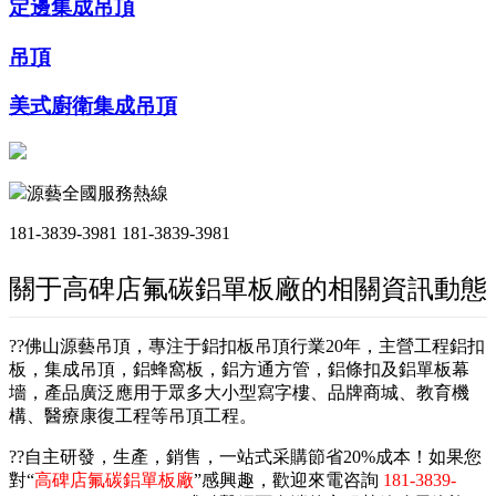
定邊集成吊頂
吊頂
美式廚衛集成吊頂
源藝全國服務熱線
181-3839-3981
181-3839-3981
關于高碑店氟碳鋁單板廠的相關資訊動態
??佛山源藝吊頂，專注于鋁扣板吊頂行業20年，主營工程鋁扣
板，集成吊頂，鋁蜂窩板，鋁方通方管，鋁條扣及鋁單板幕
墻，產品廣泛應用于眾多大小型寫字樓、品牌商城、教育機
構、醫療康復工程等吊頂工程。
??自主研發，生產，銷售，一站式采購節省20%成本！如果您
對“
高碑店氟碳鋁單板廠
”感興趣，歡迎來電咨詢
181-3839-