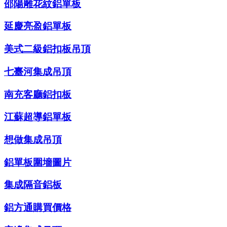
邵陽雕花紋鋁單板
延慶亮盈鋁單板
美式二級鋁扣板吊頂
七臺河集成吊頂
南充客廳鋁扣板
江蘇超導鋁單板
想做集成吊頂
鋁單板圍墻圖片
集成隔音鋁板
鋁方通購買價格