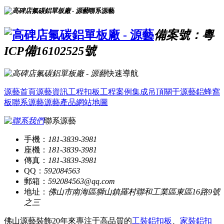
聯系源藝
備案號：粵
ICP備16102525號
快速導航
源藝首頁
源藝資訊
工程扣板
工程案例
集成吊頂
關于源藝
鋁蜂窩
板
聯系源藝
源藝產品
網站地圖
聯系源藝
手機：
181-3839-3981
座機：
181-3839-3981
傳真：
181-3839-3981
QQ：
592084563
郵箱：
592084563@qq.com
地址：
佛山市南海區獅山鎮羅村聯和工業區東區16路9號
之三
佛山源藝裝飾20年來專注于高品質的
工裝鋁扣板
、
家裝鋁扣