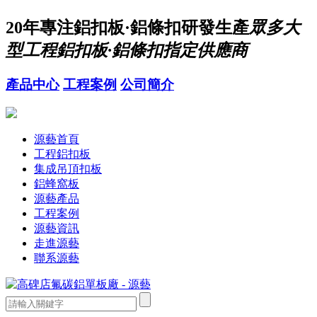
20年
專注鋁扣板·鋁條扣研發生產
眾多大
型工程鋁扣板·鋁條扣指定供應商
產品中心
工程案例
公司簡介
源藝首頁
工程鋁扣板
集成吊頂扣板
鋁蜂窩板
源藝產品
工程案例
源藝資訊
走進源藝
聯系源藝