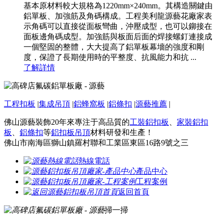
基本原材料較大規格為1220mm×240mm。其構造關鍵由
鋁單板、加強筋及角碼構成。工程美利龍源藝花廠家表
示角碼可以直接從面板彎曲，沖壓成型，也可以鉚接在
面板邊角碼成型。加強筋與板面后面的焊接螺釘連接成
一個堅固的整體，大大提高了鋁單板幕墻的強度和剛
度，保證了長期使用時的平整度、抗風能力和抗 ...
了解詳情
工程扣板
|
集成吊頂
|
鋁蜂窩板
|
鋁條扣
|
源藝推薦
|
佛山源藝裝飾20年來專注于高品質的
工裝鋁扣板
、
家裝鋁扣
板
、
鋁條扣
等
鋁扣板吊頂
材料研發和生產！
佛山市南海區獅山鎮羅村聯和工業區東區16路9號之三
熱線電話
產品中心
工程案例
返回首頁
掃一掃