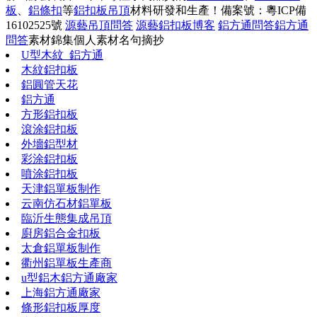
板
、
鋁條扣
等
鋁扣板吊頂
材料研發和生產！
備案號：粵ICP備
16102525號
源藝吊頂問答
源藝鋁扣板博客
鋁方通問答
鋁方通
問答
素材錦集
個人素材
名句摘抄
U型木紋_鋁方通
木紋鋁扣板
鋁圓管天花
鋁方通
方形鋁扣板
滾涂鋁扣板
外墻鋁型材
彩涂鋁扣板
噴涂鋁扣板
天津鋁單板制作
云南仿石材鋁單板
臨沂生態集成吊頂
廚房鋁合金扣板
太倉鋁單板制作
衢州鋁單板生產商
u型鋁木鋁方通廠家
上海鋁方通廠家
條形鋁扣板厚度