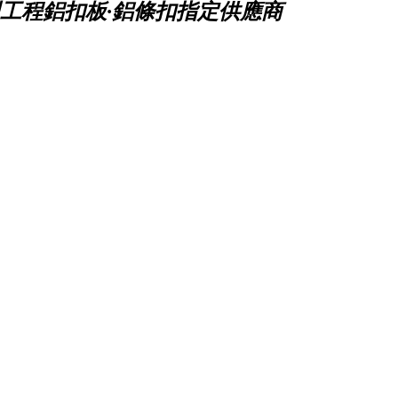
工程鋁扣板·鋁條扣指定供應商