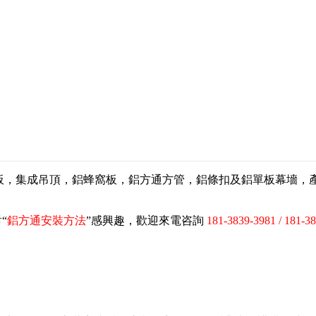
扣板，集成吊頂，鋁蜂窩板，鋁方通方管，鋁條扣及鋁單板幕墻
“
鋁方通安裝方法
”感興趣，歡迎來電咨詢
181-3839-3981 / 181-3