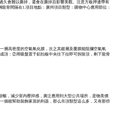
時間過久會難以撕掉，還會在撕掉后影響美觀。注意方板押邊帶有
龍骨間隔在1.項目地點：廣州項目類型：購物中心應用部位：
一層高密度的空氣氧化膜，次之其鍍層及覆膜能阻攔空氣氧
成頂：②用吸盤置于鋁扣板中央往下拉即可拆除頂，剩下龍骨
，順暢，減少室內壓抑感，廣泛應用到大型公共場所，是物美價
一個能幫助裝飾家居的利器，那么吊頂類型這么多，又有那些