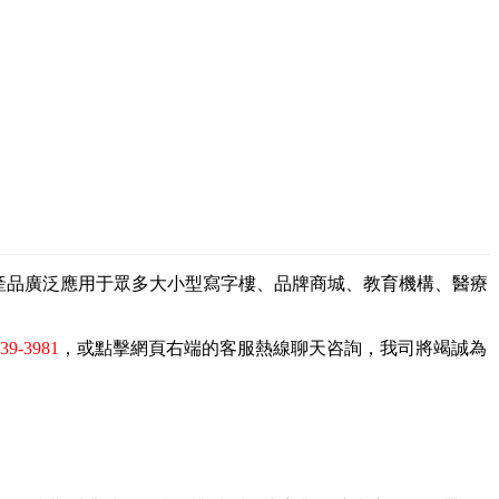
，產品廣泛應用于眾多大小型寫字樓、品牌商城、教育機構、醫療
839-3981
，或點擊網頁右端的客服熱線聊天咨詢，我司將竭誠為