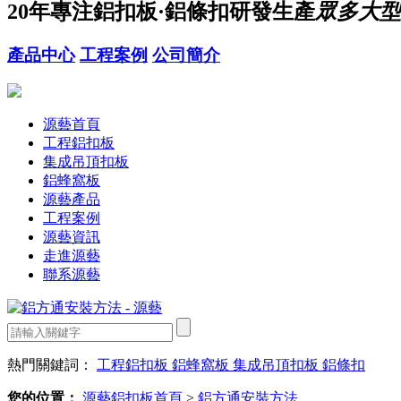
20年
專注鋁扣板·鋁條扣研發生產
眾多大型
產品中心
工程案例
公司簡介
源藝首頁
工程鋁扣板
集成吊頂扣板
鋁蜂窩板
源藝產品
工程案例
源藝資訊
走進源藝
聯系源藝
熱門關鍵詞：
工程鋁扣板
鋁蜂窩板
集成吊頂扣板
鋁條扣
您的位置：
源藝鋁扣板首頁
>
鋁方通安裝方法