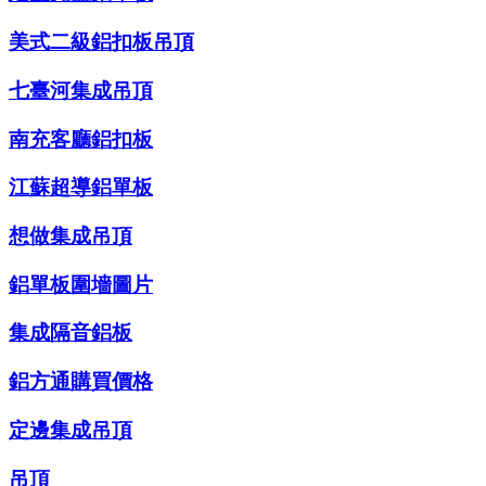
美式二級鋁扣板吊頂
七臺河集成吊頂
南充客廳鋁扣板
江蘇超導鋁單板
想做集成吊頂
鋁單板圍墻圖片
集成隔音鋁板
鋁方通購買價格
定邊集成吊頂
吊頂