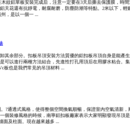
.6、在木紋鋁單板安裝完成后，注意一定要在3天后撕去保護膜，
鋁天花還有抗靜電，耐腐耐磨，防塵防潮等特點。2米以下，輕鋼
，是以一個一 ...
法
卸其余部分。扣板吊頂安裝方法質優的鋁扣板吊頂自身是能產生
是可以進行兩種方法結合，先進性打孔用頂后在用膠水粘合。集
c板也是我們常見的吊頂材料 ...
復刻。?通透式風格，使得整個空間換氣順暢，保證室內空氣清新
一個裝修風格的時候，南寧鋁扣板廠家表示大家明顯發現吊頂是
面及柱面。現在越來越多 ...