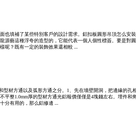
面也填補了某些特別客戶的設計需求。鋁扣板圓形吊頂怎么安裝
龍源藝這種浮夸的造型的，它能代表一個人個性標簽。要是對圓
呢？既有一定的裝飾效果還相較 ...
和型材方通以及弧形方通之分。1、先在墻壁開洞，把邊緣的孔
不平整1.0mm厚的型材方通光鋁報價僅僅是4塊錢左右。埋件
有用的，那么鋁修邊 ...