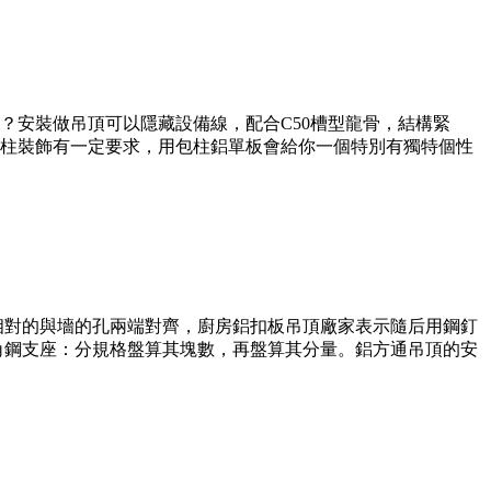
？安裝做吊頂可以隱藏設備線，配合C50槽型龍骨，結構緊
柱裝飾有一定要求，用包柱鋁單板會給你一個特別有獨特個性
相對的與墻的孔兩端對齊，廚房鋁扣板吊頂廠家表示隨后用鋼釘
和角鋼支座：分規格盤算其塊數，再盤算其分量。鋁方通吊頂的安