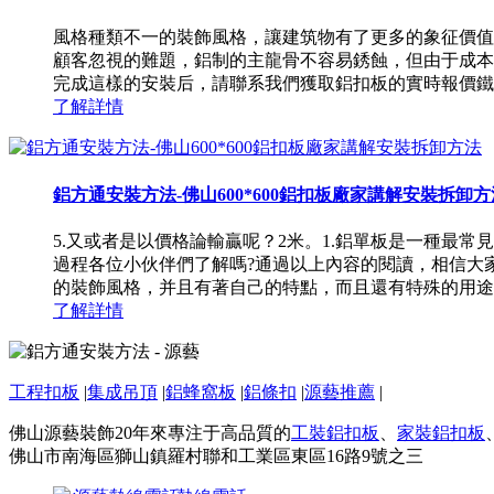
風格種類不一的裝飾風格，讓建筑物有了更多的象征價值。6
顧客忽視的難題，鋁制的主龍骨不容易銹蝕，但由于成本
完成這樣的安裝后，請聯系我們獲取鋁扣板的實時報價鐵制的
了解詳情
鋁方通安裝方法-佛山600*600鋁扣板廠家講解安裝拆卸方
5.又或者是以價格論輸贏呢？2米。1.鋁單板是一種
過程各位小伙伴們了解嗎?通過以上內容的閱讀，相信大
的裝飾風格，并且有著自己的特點，而且還有特殊的用途。對
了解詳情
工程扣板
|
集成吊頂
|
鋁蜂窩板
|
鋁條扣
|
源藝推薦
|
佛山源藝裝飾20年來專注于高品質的
工裝鋁扣板
、
家裝鋁扣板
佛山市南海區獅山鎮羅村聯和工業區東區16路9號之三