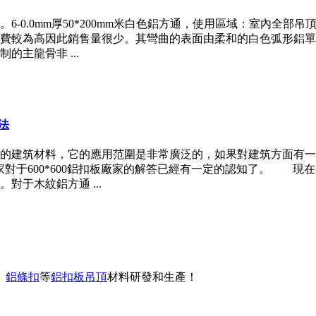
-0.0mm厚50*200mm米白色鋁方通，使用區域：室內全部吊
費較為高因此銷售量很少。其彎曲的表面由柔和的白色弧形鋁單
主龍骨非 ...
法
最常見的建筑材料，它的應用范圍是非常廣泛的，如果對建筑方面
家對于600*600鋁扣板廠家的解答已經有一定的認知了。 現
于木紋鋁方通 ...
、
鋁條扣
等
鋁扣板吊頂
材料研發和生產！