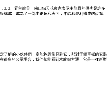
頂，3. 3、看主龍骨：佛山鋁天花廠家表示主龍骨的優劣是許多
板構成，成為了一部由邊角和表面，柔軟和銳利構成的詩篇。
有一定了解的小伙伴們一定能夠經常見到它，那對于鋁單板的安裝
在在很多的公眾場合，我們都能看到木紋鋁方通，它是一種新型