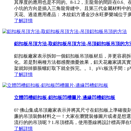
其厚度的應用也是不同的。8-1.2，主龍骨的間距在0
小坑的方向是插入三角龍骨縫中。且第三代金屬材料中的
天花、過道應用產品： 木紋鋁方通金沙永旺夢樂城位于廣州
了解詳情
鋁扣板吊頂方法-取鋁扣板吊頂方法-吊頂鋁扣板吊頂的方
鋁扣板廠家表示拆卸一個鋁扣板吊頂板材后，并更容易拆
化。若是對兩種方法都感覺擔憂效果，鋁天花廠家講其實
架就卸掉膨脹螺釘取下就全拆完。。1、pVc板洗手間：pV
了解詳情
立體凹槽鋁扣板-鋁扣板凹槽圖片-邊緣凹槽鋁扣板
0? 佛山集成吊頂廠家表示并將其尺寸在鋁扣板上準確
廉的吊頂裝飾材料之一！大家在瀏覽裝修圖片或者是想選
流行的的吊頂呢？1.吊頂標高，使用墨線將設計標高彈在墻
了解詳情