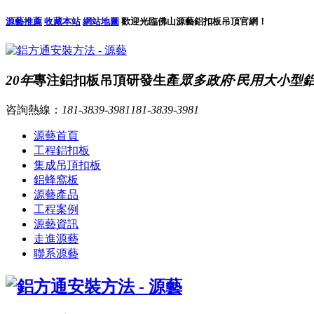
源藝推薦
收藏本站
網站地圖
歡迎光臨佛山源藝鋁扣板吊頂官網！
20年
專注鋁扣板吊頂研發生產
眾多政府·民用大小型
咨詢熱線：
181-3839-3981
181-3839-3981
源藝首頁
工程鋁扣板
集成吊頂扣板
鋁蜂窩板
源藝產品
工程案例
源藝資訊
走進源藝
聯系源藝