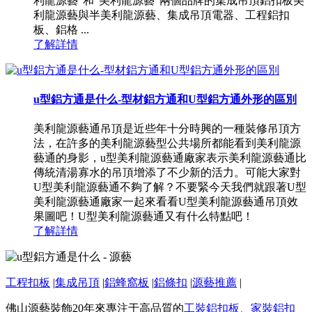
利龍源藝”和“美利龍源藝”兩個品牌的集成吊頂鋁扣板美
利龍源藝與半美利龍源藝、集成吊頂電器、工程鋁扣
板、鋁格 ...
了解詳情
u型鋁方通是什么-型材鋁方通和U型鋁方通外形的區別
美利龍源藝通吊頂是近些年十分時興的一種裝修吊頂方
法，在許多的美利龍源藝型公共場所都能看到美利龍源
藝通的身影，u型美利龍源藝通廠家表示美利龍源藝通比
傳統清湯寡水的吊頂增添了不少新的活力。可能大家對
U型美利龍源藝通不夠了解？不要緊今天我們就跟著U型
美利龍源藝通廠家一起來看看U型美利龍源藝通吊頂效
果圖吧！U型美利龍源藝通又有什么特點吧！
了解詳情
工程扣板
|
集成吊頂
|
鋁蜂窩板
|
鋁條扣
|
源藝推薦
|
佛山源藝裝飾20年來專注于高品質的
工裝鋁扣板
、
家裝鋁扣