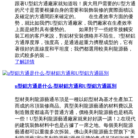
跟著U型鋁方通廠家就知道啦！廣大用戶需要的U型方通
的尺寸是需要根據自身的需要和裝飾裝修的實際面積以
及確定的方通間距來確定的。 在生產效率方面的優
勢，就比如我們U型鋁方通廠家，我們廠家在生產效率
上面是絕對具有優勢的。 如果對于一些經常接觸安
裝工程的客戶來說，對鋁材安裝價格并不陌生。?型材鋁
方通厚度厚，強度高，是通過超重力擠壓成型的，它有
著很好的直線度和平坦度；我們都選用較美利龍源藝，
款式較多的裝 ...
了解詳情
u型鋁方通是什么-型材鋁方通和U型鋁方通區別
型材美利龍源藝通吊頂是一種以鋁型材為基才生產加工
而成的吊頂裝修商品。異型美利龍源藝通的材料費以及
制造難度都遠高于普通方通，價格美利龍源藝也是稍高
一些！U型美利龍源藝通廠家就來好好講一講！2.在現代
的建筑裝飾材料中也是占據了一席之地。每個美利龍源
藝通都可以重復多次拆裝。佛山美利龍源藝主營旗下“美