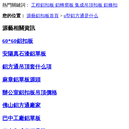
熱門關鍵詞：
工程鋁扣板
鋁蜂窩板
集成吊頂扣板
鋁條扣
您的位置：
源藝鋁扣板首頁
>
u型鋁方通是什么
源藝相關資訊
60*60鋁扣板
安陽真石漆鋁單板
鋁方通吊頂套什么項
麻章鋁單板源頭
辦公室鋁扣板吊頂價格
佛山鋁方通廠家
巴中工廠鋁單板