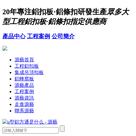
20年
專注鋁扣板·鋁條扣研發生產
眾多大
型工程鋁扣板·鋁條扣指定供應商
產品中心
工程案例
公司簡介
源藝首頁
工程鋁扣板
集成吊頂扣板
鋁蜂窩板
源藝產品
工程案例
源藝資訊
走進源藝
聯系源藝