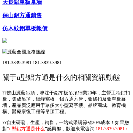
天長鋁單板幕墻
保山鋁方通銷售
仿木紋鋁單板報價
源藝全國服務熱線
181-3839-3981
181-3839-3981
關于u型鋁方通是什么的相關資訊動態
??佛山源藝吊頂，專注于鋁扣板吊頂行業20年，主營工程鋁扣
板，集成吊頂，鋁蜂窩板，鋁方通方管，鋁條扣及鋁單板幕
墻，產品廣泛應用于眾多大小型寫字樓、品牌商城、教育機
構、醫療康復工程等吊頂工程。
??自主研發，生產，銷售，一站式采購節省20%成本！如果您
對“
u型鋁方通是什么
”感興趣，歡迎來電咨詢
181-3839-3981 /