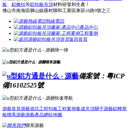
板
、
鋁條扣
等
鋁扣板吊頂
材料研發和生產！
佛山市南海區獅山鎮羅村聯和工業區東區16路9號之三
熱線電話
產品中心
工程案例
返回首頁
掃一掃
聯系源藝
備案號：粵ICP
備16102525號
快速導航
源藝首頁
源藝資訊
工程扣板
工程案例
集成吊頂
關于源藝
鋁蜂窩
板
聯系源藝
源藝產品
網站地圖
聯系源藝