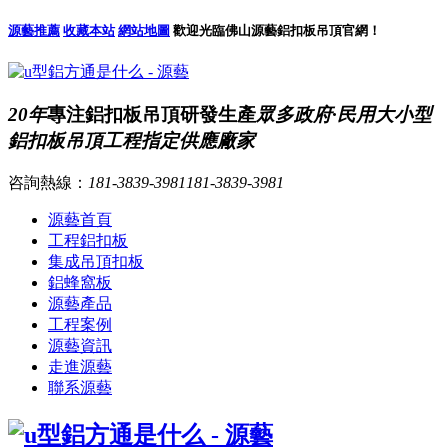
源藝推薦
收藏本站
網站地圖
歡迎光臨佛山源藝鋁扣板吊頂官網！
20年
專注鋁扣板吊頂研發生產
眾多政府·民用大小型
鋁扣板吊頂工程指定供應廠家
咨詢熱線：
181-3839-3981
181-3839-3981
源藝首頁
工程鋁扣板
集成吊頂扣板
鋁蜂窩板
源藝產品
工程案例
源藝資訊
走進源藝
聯系源藝