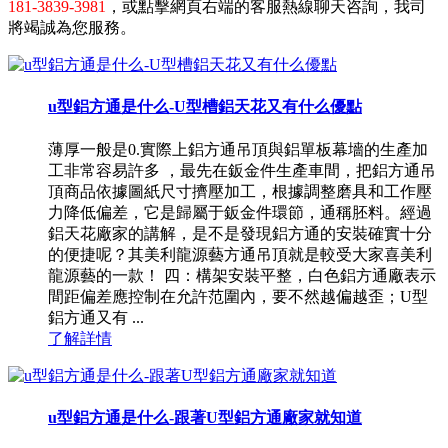
181-3839-3981
，或點擊網頁右端的客服熱線聊天咨詢，我司
將竭誠為您服務。
u型鋁方通是什么-U型槽鋁天花又有什么優點
薄厚一般是0.實際上鋁方通吊頂與鋁單板幕墻的生產加
工非常容易許多 ，最先在鈑金件生產車間，把鋁方通吊
頂商品依據圖紙尺寸擠壓加工，根據調整磨具和工作壓
力降低偏差，它是歸屬于鈑金件環節，通稱胚料。經過
鋁天花廠家的講解，是不是發現鋁方通的安裝確實十分
的便捷呢？其美利龍源藝方通吊頂就是較受大家喜美利
龍源藝的一款！ 四：構架安裝平整，白色鋁方通廠表示
間距偏差應控制在允許范圍內，要不然越偏越歪；U型
鋁方通又有 ...
了解詳情
u型鋁方通是什么-跟著U型鋁方通廠家就知道