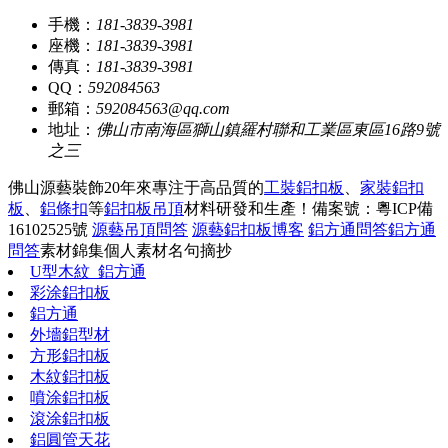
手機：
181-3839-3981
座機：
181-3839-3981
傳真：
181-3839-3981
QQ：
592084563
郵箱：
592084563@qq.com
地址：
佛山市南海區獅山鎮羅村聯和工業區東區16路9號
之三
佛山源藝裝飾20年來專注于高品質的
工裝鋁扣板
、
家裝鋁扣
板
、
鋁條扣
等
鋁扣板吊頂
材料研發和生產！
備案號：粵ICP備
16102525號
源藝吊頂問答
源藝鋁扣板博客
鋁方通問答
鋁方通
問答
素材錦集
個人素材
名句摘抄
U型木紋_鋁方通
彩涂鋁扣板
鋁方通
外墻鋁型材
方形鋁扣板
木紋鋁扣板
噴涂鋁扣板
滾涂鋁扣板
鋁圓管天花