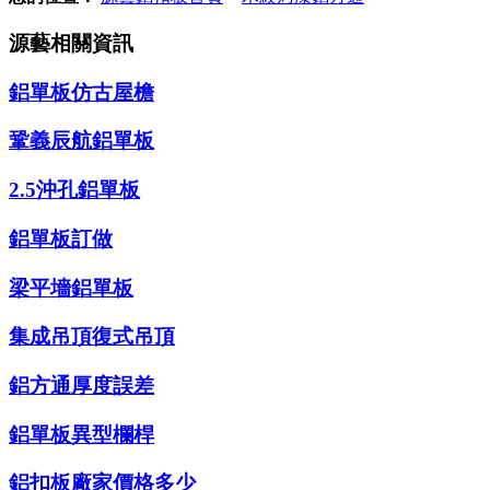
源藝相關資訊
鋁單板仿古屋檐
鞏義辰航鋁單板
2.5沖孔鋁單板
鋁單板訂做
梁平墻鋁單板
集成吊頂復式吊頂
鋁方通厚度誤差
鋁單板異型欄桿
鋁扣板廠家價格多少