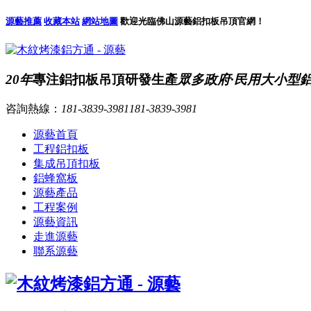
源藝推薦
收藏本站
網站地圖
歡迎光臨佛山源藝鋁扣板吊頂官網！
20年
專注鋁扣板吊頂研發生產
眾多政府·民用大小型
咨詢熱線：
181-3839-3981
181-3839-3981
源藝首頁
工程鋁扣板
集成吊頂扣板
鋁蜂窩板
源藝產品
工程案例
源藝資訊
走進源藝
聯系源藝