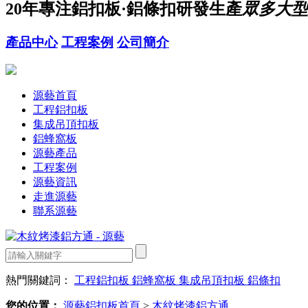
20年
專注鋁扣板·鋁條扣研發生產
眾多大型
產品中心
工程案例
公司簡介
源藝首頁
工程鋁扣板
集成吊頂扣板
鋁蜂窩板
源藝產品
工程案例
源藝資訊
走進源藝
聯系源藝
熱門關鍵詞：
工程鋁扣板
鋁蜂窩板
集成吊頂扣板
鋁條扣
您的位置：
源藝鋁扣板首頁
>
木紋烤漆鋁方通