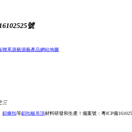
102525號
板
聯系源藝
源藝產品
網站地圖
之三
、
鋁條扣
等
鋁扣板吊頂
材料研發和生產！
備案號：粵ICP備161025