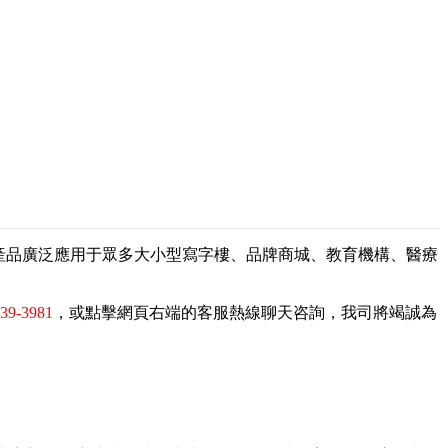
，產品廣泛應用于眾多大小型寫字樓、品牌商城、教育機構、醫療
839-3981
，或點擊網頁右端的客服熱線聊天咨詢，我司將竭誠為