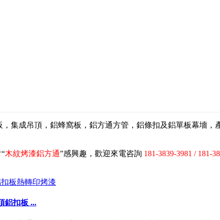
扣板，集成吊頂，鋁蜂窩板，鋁方通方管，鋁條扣及鋁單板幕墻
“
木紋烤漆鋁方通
”感興趣，歡迎來電咨詢
181-3839-3981 / 181-3
扣板 ...