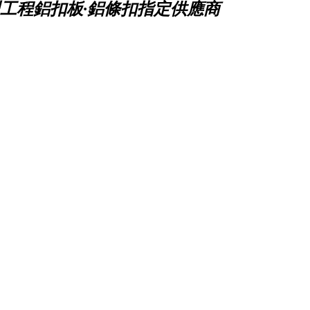
工程鋁扣板·鋁條扣指定供應商