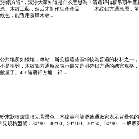
 “滾涂鋁方通”，滾涂大家知道是什么意思嗎？清遠鋁扣板吊頂
噴涂、木紋工藝，然后才制作生產產品。 木紋鋁方通涂層，單
，能選用覆膜木紋 ...
公共場所如機場，車站，辦公樓這些區域較為普遍的材料之一，
不是很難，木紋鋁方通廠家表示最先是明確鋁方通的總寬規格，
。4-3.隨著鋁方通，鋁 ...
粉末狀噴爐里噴完背景色，木紋美利龍源藝通廠家表示背景色的
：30*80、40*60、50*100、30*50、50*80、一般底寬