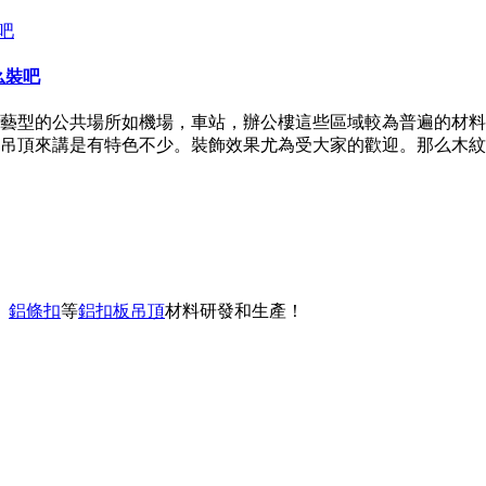
么裝吧
藝型的公共場所如機場，車站，辦公樓這些區域較為普遍的材料
吊頂來講是有特色不少。裝飾效果尤為受大家的歡迎。那么木紋
、
鋁條扣
等
鋁扣板吊頂
材料研發和生產！