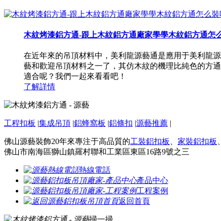
木紋烤漆鋁方通-跟上木紋鋁方通廠家學學木紋鋁方通怎
在近年來的吊頂材料中，美利龍源藝通是應用于美利龍源
藝和歡迎吊頂材料之一了，其仿木紋的機理比純色的方通
適合呢？我們一起來看看吧！
了解詳情
工程扣板
|
集成吊頂
|
鋁蜂窩板
|
鋁條扣
|
源藝推薦
|
佛山源藝裝飾20年來專注于高品質的
工裝鋁扣板
、
家裝鋁扣板
佛山市南海區獅山鎮羅村聯和工業區東區16路9號之三
熱線電話
產品中心
工程案例
返回首頁
掃一掃