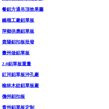
餐鋁方通吊頂效果圖
鐵嶺工廠鋁單板
萍鄉供應鋁單板
貴陽鋁扣板批發
臺州做鋁單板
2.0鋁單板重量
紅河鋁單板沖孔廠
榆林木紋鋁單板廠
儋州鋁扣板
貴州鋁單板定制