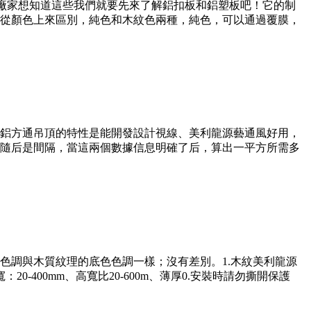
生產廠家想知道這些我們就要先來了解鋁扣板和鋁塑板吧！它的制
從顏色上來區別，純色和木紋色兩種，純色，可以通過覆膜，
鋁方通吊頂的特性是能開發設計視線、美利龍源藝通風好用，
隨后是間隔，當這兩個數據信息明確了后，算出一平方所需多
色調與木質紋理的底色色調一樣；沒有差別。1.木紋美利龍源
：20-400mm、高寬比20-600m、薄厚0.安裝時請勿撕開保護