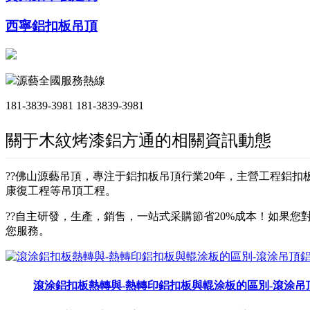
西寧鋁扣板吊頂
源藝全國服務熱線
181-3839-3981
181-3839-3981
關于木紋烤漆鋁方通的相關資訊動態
??佛山源藝吊頂，專注于鋁扣板吊頂行業20年，主營工程鋁
康復工程等吊頂工程。
??自主研發，生產，銷售，一站式采購節省20%成本！如果您對
您服務。
滾涂鋁扣板熱轉與-熱轉印鋁扣板與輥涂板的區別-滾涂吊頂鋁