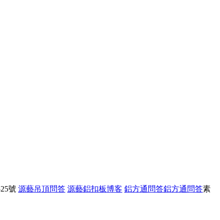
25號
源藝吊頂問答
源藝鋁扣板博客
鋁方通問答
鋁方通問答
素