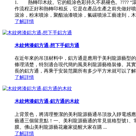
1. 熱轉印木紋。它的輥涂色彩持久不易褪色。????
作流程正好和熱轉印相反，它是在產品生產之前先做好
滾涂，粉末噴涂，聚酯油漆噴涂，氟碳噴涂工藝達到，木紋色
了解詳情
木紋烤漆鋁方通-想下手鋁方通
在近年來的吊頂材料中，鋁方通是應用于美利龍源藝型的
條理清楚，特別適合現代簡約風美利龍源藝格裝修。其實
長的鋁方通，再乘于安裝范圍所有多少平方米就可以了解數量了
了解詳情
木紋烤漆鋁方通-鋁方通的木紋
上背景色，將清理整潔的美利龍源藝通吊頂放入靜電感應
藝通三個留意點！一、美利龍源藝通的常見規格型號1、常見規格型號
膜。佛山美利龍源藝花廠家提醒大家在購 ...
了解詳情